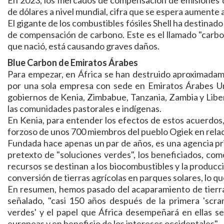
En 2023, los mercados de compensación de emisiones d
de dólares a nivel mundial, cifra que se espera aumente a
El gigante de los combustibles fósiles Shell ha destinad
de compensación de carbono. Este es el llamado "carbon 
que nació, está causando graves daños.
Blue Carbon de Emiratos Árabes
Para empezar, en África se han destruido aproximadam
por una sola empresa con sede en Emiratos Árabes Uni
gobiernos de Kenia, Zimbabue, Tanzania, Zambia y Libe
las comunidades pastorales e indígenas.
En Kenia, para entender los efectos de estos acuerdos,
forzoso de unos 700 miembros del pueblo Ogiek en relac
Fundada hace apenas un par de años, es una agencia p
pretexto de "soluciones verdes", los beneficiados, como
recursos se destinan a los biocombustibles y la producci
conversión de tierras agrícolas en parques solares, lo 
En resumen, hemos pasado del acaparamiento de tierras 
señalado, "casi 150 años después de la primera 'scramb
verdes' y el papel que África desempeñará en ellas se
europeas y en beneficio de los intereses occidentales".