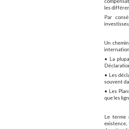
compensatio
les différe
Par conséq
investisse
Un chemin 
internation
• La plupa
Déclaration
• Les décla
souvent dan
• Les Plan
que les lig
Le terme
existence, 