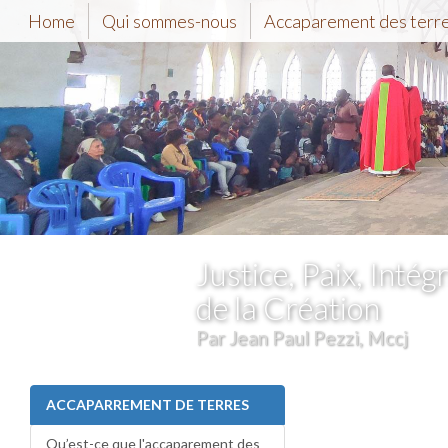
Home
Qui sommes-nous
Accaparement des terr
Justice, Paix, Intégr
de la Création
Par Jean Paul Pezzi, Mccj
ACCAPARREMENT DE TERRES
Qu’est-ce que l'accaparement des