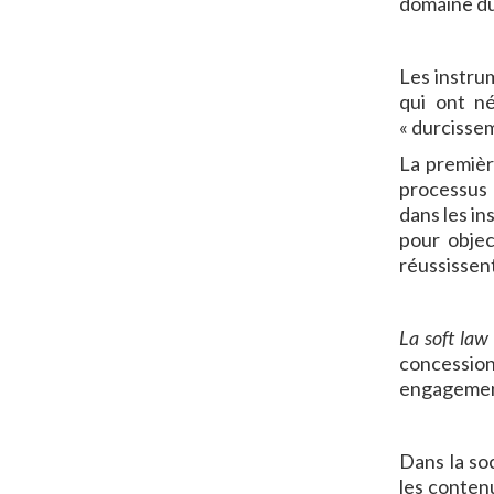
domaine du
Les instru
qui ont n
« durcissem
La premièr
processus d
dans les in
pour objec
réussissent
La soft law
concession
engagements
Dans la soc
les conten