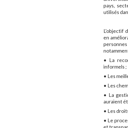
pays, sect
utilisés da
L'objectif
en améliora
personnes 
notamment
• La reco
informels ;
• Les meill
• Les chemi
• La gesti
auraient ét
• Les droi
• Le proce
et transpar