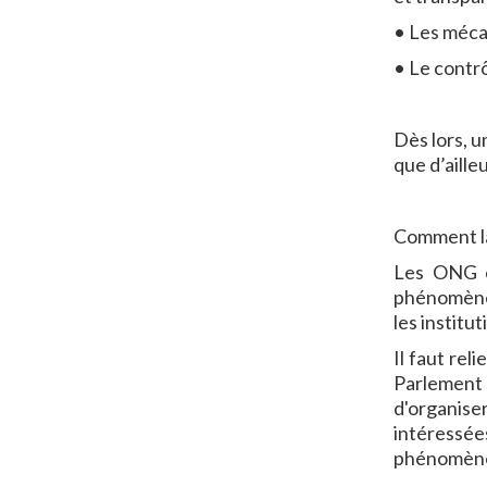
• Les méca
• Le contrô
Dès lors, u
que d’aille
Comment la
Les ONG et
phénomène 
les institu
Il faut rel
Parlement e
d'organiser
intéressée
phénomène 