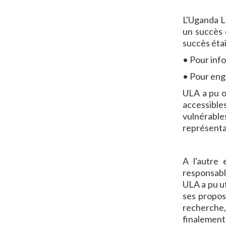
L'Uganda La
un succès 
succès était
• Pour info
• Pour eng
ULA a pu o
accessibles
vulnérable
représentan
A l'autre 
responsabl
ULA a pu u
ses propos
recherche, 
finalement