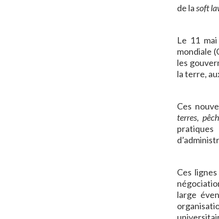
de la
soft l
Le 11 mai 
mondiale (
les gouver
la terre, a
Ces nouve
terres, pêc
pratiques
d’administr
Ces lignes
négociatio
large éven
organisat
universitai