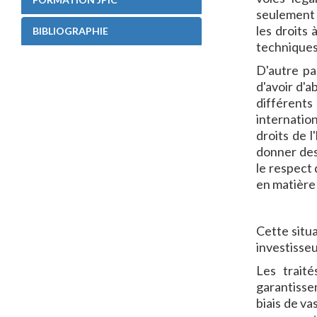
seulement e
les droits 
BIBLIOGRAPHIE
techniques 
D'autre pa
d'avoir d'a
différents
internatio
droits de l
donner des
le respect 
en matière 
Cette situa
investisse
Les trait
garantissen
biais de v