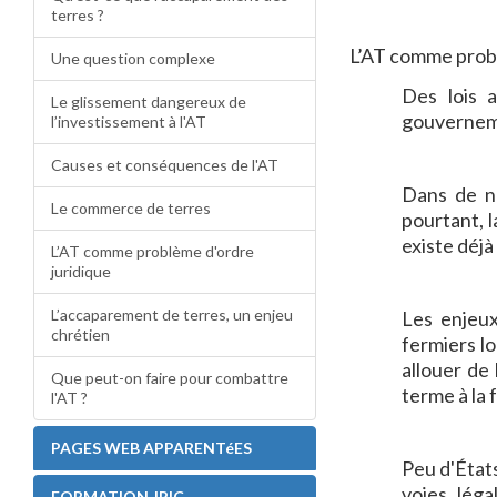
terres ?
L’AT comme probl
Une question complexe
Des lois 
Le glissement dangereux de
gouvernemen
l’investissement à l'AT
Causes et conséquences de l'AT
Dans de no
Le commerce de terres
pourtant, l
existe déjà
L’AT comme problème d'ordre
juridique
L’accaparement de terres, un enjeu
Les enjeux
chrétien
fermiers lo
allouer de
Que peut-on faire pour combattre
terme à la 
l'AT ?
PAGES WEB APPARENTéES
Peu d'États
voies léga
FORMATION JPIC