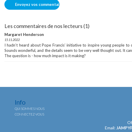
Les commentaires de nos lecteurs (1)
Margaret Henderson
15.11.2022
I hadn’t heard about Pope Francis’ initiative to inspire young people to 
Sounds wonderful, and the details seem to be very well thought out. It ca
The question is - how much impact is it making?
Info
QUI SOMMES NOUS
CONNECTEZ-VOUS
Of
Email:
JAMPY