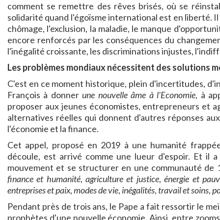
comment se remettre des rêves brisés, où se réinstall
solidarité quand l'égoïsme international est en liberté. Il 
chômage, l'exclusion, la maladie, le manque d'opportunit
encore renforcés par les conséquences du changement cl
l'inégalité croissante, les discriminations injustes, l'indi
Les problèmes mondiaux nécessitent des solutions m
C'est en ce moment historique, plein d'incertitudes, d'i
François à donner
une nouvelle âme à l'Economie
, à ap
proposer aux jeunes économistes, entrepreneurs et ag
alternatives réelles qui donnent d'autres réponses a
l'économie et la finance.
Cet appel, proposé en 2019 à une humanité frappée 
découle, est arrivé comme une lueur d'espoir. Et il a
mouvement et se structurer en une communauté de 12 
finance et humanité
,
agriculture et justice
,
énergie et pauv
entreprises et paix
,
modes de vie
,
inégalités
,
travail et soins
,
po
Pendant près de trois ans, le Pape a fait ressortir le mei
prophètes d'une nouvelle économie. Ainsi, entre zooms,