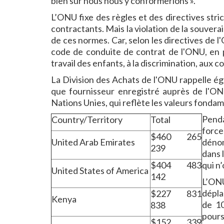
bien sûr nous nous y conformerions ».
L’ONU fixe des règles et des directives str
contractants. Mais la violation de la souvera
de ces normes. Car, selon les directives de 
code de conduite de contrat de l'ONU, en par
travail des enfants, à la discrimination, aux c
La Division des Achats de l'ONU rappelle é
que fournisseur enregistré auprès de l'ON
Nations Unies, qui reflète les valeurs fonda
Penda
Country/Territory
Total
force
$460 265
United Arab Emirates
dénom
239
dans 
$404 483
qui n
United States of America
142
L’ON
dépla
$227 831
Kenya
de 10
838
pour
$152 339