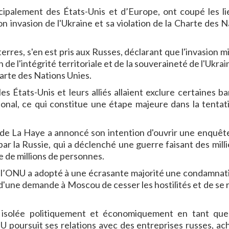
ncipalement des États-Unis et d’Europe, ont coupé les li
 invasion de l'Ukraine et sa violation de la Charte des N
res, s'en est pris aux Russes, déclarant que l'invasion mi
n de l'intégrité territoriale et de la souveraineté de l'Ukrai
harte des Nations Unies.
 États-Unis et leurs alliés allaient exclure certaines b
onal, ce qui constitue une étape majeure dans la tentat
 de La Haye a annoncé son intention d'ouvrir une enquêt
par la Russie, qui a déclenché une guerre faisant des mill
e de millions de personnes.
de l’ONU a adopté à une écrasante majorité une condamnat
 d'une demande à Moscou de cesser les hostilités et de se 
é isolée politiquement et économiquement en tant que
NU poursuit ses relations avec des entreprises russes, ac