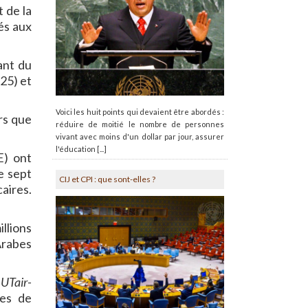
t de la
és aux
ant du
/25) et
Voici les huit points qui devaient être abordés :
rs que
réduire de moitié le nombre de personnes
vivant avec moins d'un dollar par jour, assurer
l'éducation [...]
E) ont
e sept
CIJ et CPI : que sont-elles ?
aires.
illions
Arabes
,
UTair-
ses de