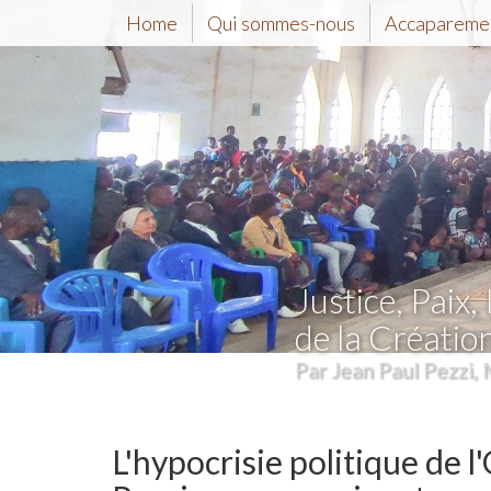
Home
Qui sommes-nous
Accaparemen
Justice, Paix, 
de la Créatio
Par Jean Paul Pezzi, 
L'hypocrisie politique de l'