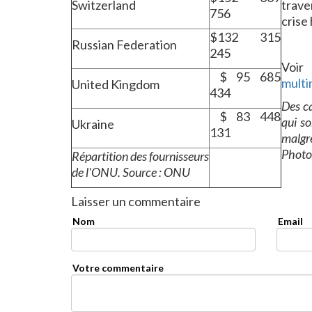
Switzerland
trave
756
crise
$132 315
Russian Federation
245
Voi
$ 95 685
multi
United Kingdom
434
Des c
$ 83 448
qui so
Ukraine
131
malgré
Photo
Répartition des fournisseurs
de l'ONU. Source : ONU
Laisser un commentaire
Nom
Email
Votre commentaire