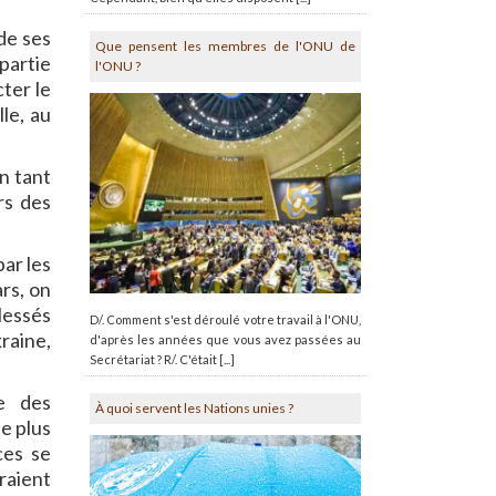
de ses
Que pensent les membres de l'ONU de
 partie
l'ONU ?
ter le
le, au
n tant
rs des
ar les
ars, on
lessés
D/. Comment s'est déroulé votre travail à l'ONU,
raine,
d'après les années que vous avez passées au
Secrétariat ? R/. C'était [...]
e des
À quoi servent les Nations unies ?
e plus
ces se
raient