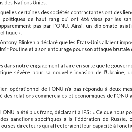
lus des Nations Unies.
quelles certaines des sociétés contractantes ont des lien
 politiques de haut rang qui ont été visés par les san
apparemment pas par l’ONU. Ainsi, un diplomate asiat
olitique ».
n Antony Blinken a déclaré que les États-Unis allaient impo
imir Poutine et à son entourage pour son attaque brutale 
res dans notre engagement à faire en sorte que le gouver
ique sévère pour sa nouvelle invasion de l'Ukraine, u
tien opérationnel de l'ONU n'a pas répondu à deux me
té des relations commerciales et économiques de l'ONU a
'ONU, a été plus franc, déclarant à IPS : « Ce que nous p
 des sanctions spécifiques à la Fédération de Russie, 
 ou ses directeurs qui affecteraient leur capacité à foncti