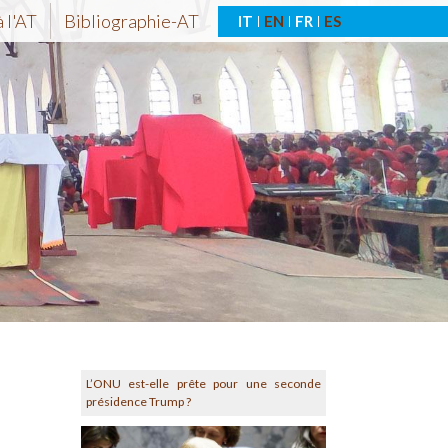
 l'AT
Bibliographie-AT
IT
EN
FR
ES
L’ONU est-elle prête pour une seconde
présidence Trump ?