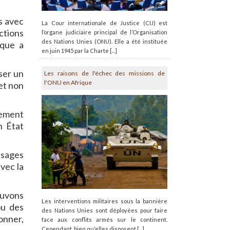
s avec
La Cour internationale de Justice (CIJ) est
ctions
l’organe judiciaire principal de l’Organisation
des Nations Unies (ONU). Elle a été instituée
ique a
en juin 1945 par la Charte [...]
ser un
Les raisons de l'échec des missions de
l'ONU en Afrique
et non
nement
n État
ssages
vec la
ouvons
Les interventions militaires sous la bannière
ou des
des Nations Unies sont déployées pour faire
onner,
face aux conflits armés sur le continent.
Cependant, bien qu'elles disposent [...]