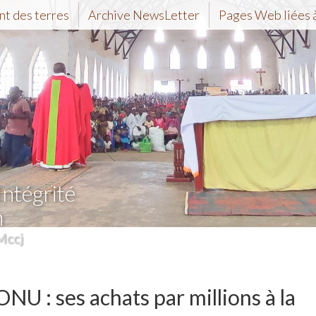
t des terres
Archive NewsLetter
Pages Web liées à
Intégrité
n
Mccj
ONU : ses achats par millions à la