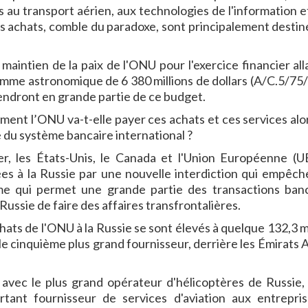
s au transport aérien, aux technologies de l'information e
es achats, comble du paradoxe, sont principalement destin
aintien de la paix de l'ONU pour l'exercice financier all
 somme astronomique de 6 380 millions de dollars (A/C.5/75
endront en grande partie de ce budget.
ment l’ONU va-t-elle payer ces achats et ces services alo
e du système bancaire international ?
r, les États-Unis, le Canada et l'Union Européenne (U
ées à la Russie par une nouvelle interdiction qui empêch
me qui permet une grande partie des transactions banc
Russie de faire des affaires transfrontalières.
chats de l'ONU à la Russie se sont élevés à quelque 132,3 m
e cinquième plus grand fournisseur, derrière les Émirats 
avec le plus grand opérateur d'hélicoptères de Russie
tant fournisseur de services d'aviation aux entrepri