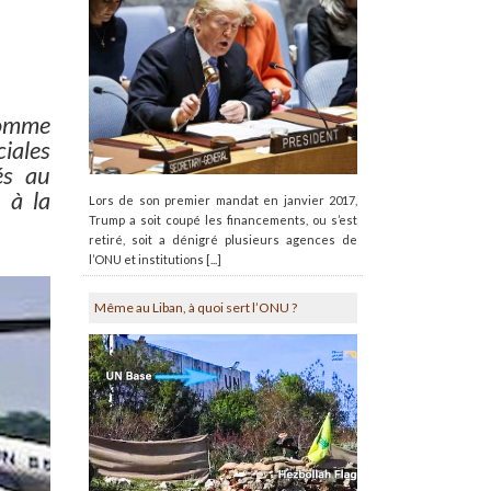
comme
iales
és au
 à la
Lors de son premier mandat en janvier 2017,
Trump a soit coupé les financements, ou s’est
retiré, soit a dénigré plusieurs agences de
l’ONU et institutions [...]
Même au Liban, à quoi sert l’ONU ?