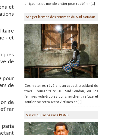
dirigeants du monde entier pour redéfinir [...]
ens et
ations
Sang et larmes des femmes du Sud-Soudan
litaire
ne » et
anques
ive de
e pour
iers de
Ces histoires révèlent un aspect troublant du
travail humanitaire au Sud-Soudan, où les
femmes vulnérables qui cherchent refuge et
ion de
soutien se retrouvent victimes et [...]
retirer
Sur ce qui se passe à l'ONU
 paria
hetant