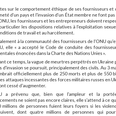
ictes sur le comportement éthique de ses fournisseurs et 
ineté d'un pays et l'invasion d'un État membre ne font pas
l'ONU, les fournisseurs et les entrepreneurs doivent respec
ticulier les dispositions relatives à l'exploitation sexuel
onditions de travail et au harcèlement.
galement à la communauté des fournisseurs de l'ONU qu'e
U, elle « a accepté le Code de conduite des fournisseu
mentales énoncées dans la Charte des Nations Unies ».
nt ce temps, la vague de meurtres perpétrés en Ukraine p
s d'invasion se poursuit, principalement des civils. Au 3 m
brait officiellement plus de 250 morts et plus de 550 b
les attaques incessantes des forces militaires russes en Uk
’ont cessé d’augmenter.
U a prévenu que, bien que l'ampleur et la porté
cements ne soient pas encore claires, elle s'attend à ce qu
 millions de personnes fuient leurs foyers si les violen
suivent, dont quatre millions de personnes qui pour