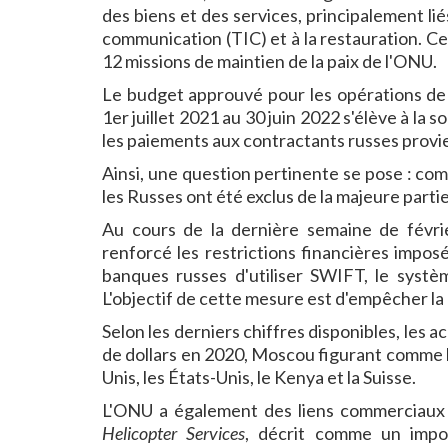
des biens et des services, principalement lié
communication (TIC) et à la restauration. C
12 missions de maintien de la paix de l'ONU.
Le budget approuvé pour les opérations de m
1er juillet 2021 au 30 juin 2022 s'élève à la
les paiements aux contractants russes provi
Ainsi, une question pertinente se pose : com
les Russes ont été exclus de la majeure parti
Au cours de la dernière semaine de févrie
renforcé les restrictions financières impos
banques russes d'utiliser SWIFT, le systè
L'objectif de cette mesure est d'empêcher la 
Selon les derniers chiffres disponibles, les a
de dollars en 2020, Moscou figurant comme l
Unis, les États-Unis, le Kenya et la Suisse.
L'ONU a également des liens commerciaux 
Helicopter Services
, décrit comme un impor