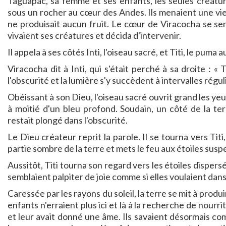
Taguapac, sa femme et ses enfants, les seules créatu
sous un rocher au cœur des Andes. Ils menaient une vie di
ne produisait aucun fruit. Le cœur de Viracocha se se
vivaient ses créatures et décida d'intervenir.
Il appela à ses côtés Inti, l'oiseau sacré, et Titi, le puma
Viracocha dit à Inti, qui s'était perché à sa droite : «
l'obscurité et la lumière s'y succèdent à intervalles réguli
Obéissant à son Dieu, l'oiseau sacré ouvrit grand les yeux
à moitié d'un bleu profond. Soudain, un côté de la ter
restait plongé dans l'obscurité.
Le Dieu créateur reprit la parole. Il se tourna vers Titi
partie sombre de la terre et mets le feu aux étoiles suspe
Aussitôt, Titi tourna son regard vers les étoiles dispersées
semblaient palpiter de joie comme si elles voulaient dan
Caressée par les rayons du soleil, la terre se mit à produ
enfants n'erraient plus ici et là à la recherche de nourri
et leur avait donné une âme. Ils savaient désormais co