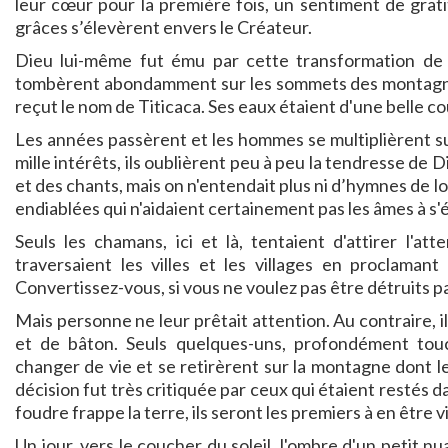
leur cœur pour la première fois, un sentiment de grati
grâces s’élevèrent envers le Créateur.
Dieu lui-même fut ému par cette transformation de 
tombèrent abondamment sur les sommets des montagnes e
reçut le nom de Titicaca. Ses eaux étaient d'une belle c
Les années passèrent et les hommes se multiplièrent sur 
mille intérêts, ils oublièrent peu à peu la tendresse de
et des chants, mais on n'entendait plus ni d’hymnes de l
endiablées qui n'aidaient certainement pas les âmes à s'
Seuls les chamans, ici et là, tentaient d'attirer l'a
traversaient les villes et les villages en proclaman
Convertissez-vous, si vous ne voulez pas être détruits par 
Mais personne ne leur prêtait attention. Au contraire, i
et de bâton. Seuls quelques-uns, profondément to
changer de vie et se retirèrent sur la montagne dont le
décision fut très critiquée par ceux qui étaient restés dans
foudre frappe la terre, ils seront les premiers à en être v
Un jour, vers le coucher du soleil, l'ombre d'un petit n