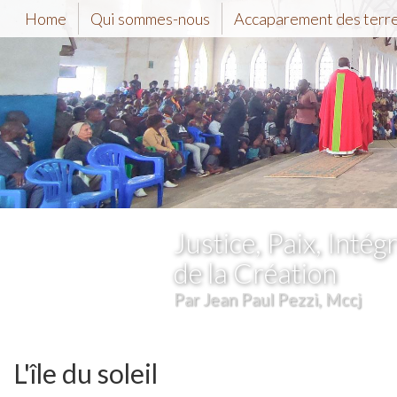
Home
Qui sommes-nous
Accaparement des terr
Justice, Paix, Intégr
de la Création
Par Jean Paul Pezzi, Mccj
L'île du soleil