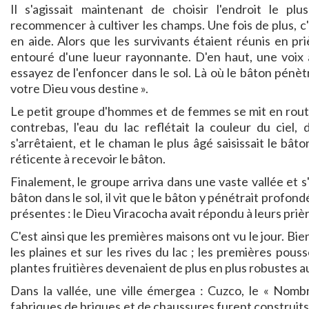
Il s'agissait maintenant de choisir l'endroit le pl
recommencer à cultiver les champs. Une fois de plus, c'
en aide. Alors que les survivants étaient réunis en pr
entouré d'une lueur rayonnante. D'en haut, une voix
essayez de l'enfoncer dans le sol. Là où le bâton pénètre
votre Dieu vous destine ».
Le petit groupe d'hommes et de femmes se mit en route. L
contrebas, l'eau du lac reflétait la couleur du ciel,
s'arrêtaient, et le chaman le plus âgé saisissait le bâton
réticente à recevoir le bâton.
Finalement, le groupe arriva dans une vaste vallée et s
bâton dans le sol, il vit que le bâton y pénétrait profo
présentes : le Dieu Viracocha avait répondu à leurs priè
C'est ainsi que les premières maisons ont vu le jour. Bi
les plaines et sur les rives du lac ; les premières pou
plantes fruitières devenaient de plus en plus robustes au 
Dans la vallée, une ville émergea : Cuzco, le « Nombr
fabriques de briques et de chaussures furent construits 