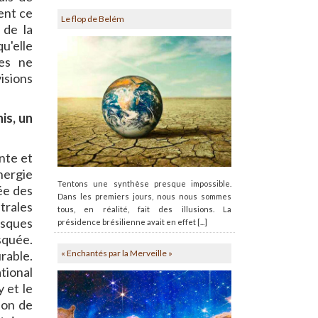
ent ce
Le flop de Belém
 de la
u'elle
es ne
isions
is, un
nte et
nergie
Tentons une synthèse presque impossible.
sée des
Dans les premiers jours, nous nous sommes
trales
tous, en réalité, fait des illusions. La
isques
présidence brésilienne avait en effet [...]
squée.
« Enchantés par la Merveille »
urable.
tional
 et le
ion de