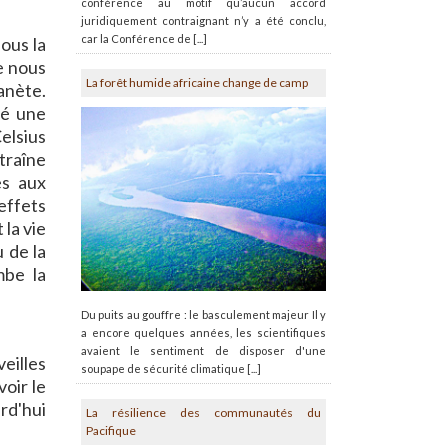
conférence au motif qu’aucun accord
juridiquement contraignant n’y a été conclu,
car la Conférence de [...]
ous la
e nous
La forêt humide africaine change de camp
anète.
né une
elsius
traîne
es aux
effets
la vie
 de la
mbe la
Du puits au gouffre : le basculement majeur Il y
a encore quelques années, les scientifiques
avaient le sentiment de disposer d'une
veilles
soupape de sécurité climatique [...]
oir le
rd'hui
La résilience des communautés du
Pacifique