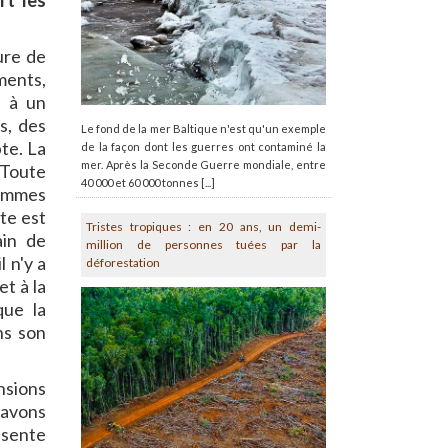
rt les
ure de
ments,
e à un
s, des
Le fond de la mer Baltique n'est qu'un exemple
te. La
de la façon dont les guerres ont contaminé la
mer. Après la Seconde Guerre mondiale, entre
 Toute
40 000 et 60 000 tonnes [...]
sommes
te est
Tristes tropiques : en 20 ans, un demi-
ain de
million de personnes tuées par la
 n'y a
déforestation
et à la
que la
ns son
nsions
'avons
ésente