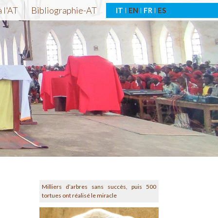
 l'AT
Bibliographie-AT
IT
EN
FR
ES
Milliers d’arbres sans succès, puis 500
tortues ont réalisé le miracle