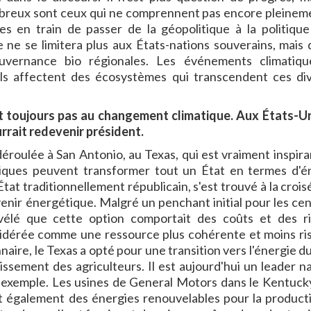
ombreux sont ceux qui ne comprennent pas encore pleinem
en train de passer de la géopolitique à la politique
 ne se limitera plus aux États-nations souverains, mais q
vernance bio régionales. Les événements climatiqu
 ils affectent des écosystèmes qui transcendent ces div
t toujours pas au changement climatique. Aux États-Un
rait redevenir président.
 déroulée à San Antonio, au Texas, qui est vraiment inspira
giques peuvent transformer tout un État en termes d'é
État traditionnellement républicain, s'est trouvé à la croi
enir énergétique. Malgré un penchant initial pour les cen
évélé que cette option comportait des coûts et des r
nsidérée comme une ressource plus cohérente et moins ri
naire, le Texas a opté pour une transition vers l'énergie d
issement des agriculteurs. Il est aujourd'hui un leader na
l exemple. Les usines de General Motors dans le Kentucky
nt également des énergies renouvelables pour la product