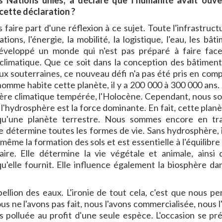
s Nations unies, a déclaré que l'humanité avait ouve
cette déclaration ?
 faire part d'une réflexion à ce sujet. Toute l'infrastruct
ons, l'énergie, la mobilité, la logistique, l'eau, les bâti
développé un monde qui n'est pas préparé à faire fac
limatique. Que ce soit dans la conception des bâtiment
ux souterraines, ce nouveau défi n'a pas été pris en comp
l'homme habite cette planète, il y a 200 000 à 300 000 ans.
 ère climatique tempérée, l'Holocène. Cependant, nous 
l'hydrosphère est la force dominante. En fait, cette planè
qu'une planète terrestre. Nous sommes encore en tr
e détermine toutes les formes de vie. Sans hydrosphère, il
ême la formation des sols et est essentielle à l'équilibre 
ire. Elle détermine la vie végétale et animale, ainsi 
u'elle fournit. Elle influence également la biosphère da
llion des eaux. L'ironie de tout cela, c'est que nous pe
s ne l'avons pas fait, nous l'avons commercialisée, nous l
ons polluée au profit d'une seule espèce. L'occasion se pr