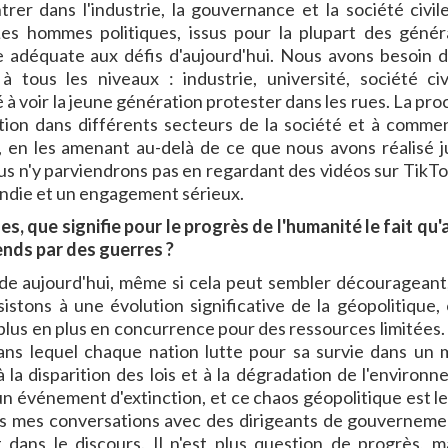
rer dans l'industrie, la gouvernance et la société civil
s hommes politiques, issus pour la plupart des génér
adéquate aux défis d'aujourd'hui. Nous avons besoin d
tous les niveaux : industrie, université, société civ
 voir la jeune génération protester dans les rues. La pro
tion dans différents secteurs de la société et à comme
 en les amenant au-delà de ce que nous avons réalisé j
s n'y parviendrons pas en regardant des vidéos sur TikTo
ondie et un engagement sérieux.
, que signifie pour le progrès de l'humanité le fait qu'
rends par des guerres ?
e aujourd'hui, même si cela peut sembler décourageant
istons à une évolution significative de la géopolitique, 
 plus en plus en concurrence pour des ressources limitées.
ans lequel chaque nation lutte pour sa survie dans un
 la disparition des lois et à la dégradation de l'environn
 événement d'extinction, et ce chaos géopolitique est le
ns mes conversations avec des dirigeants de gouverneme
dans le discours. Il n'est plus question de progrès, m