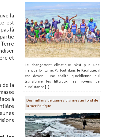
uve la
te est
pas là
partie
 Terre
ndiser
ère et
Le changement climatique n’est plus une
menace lointaine. Partout dans le Pacifique, il
est devenu une réalité quotidienne qui
transforme les littoraux, les moyens de
s de la
subsistance [...]
 masse
face à
Des milliers de tonnes d'armes au fond de
ntière
la mer Baltique
jeunes
isions