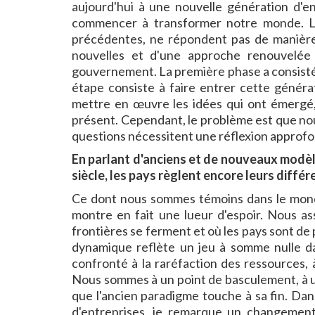
aujourd'hui à une nouvelle génération d'ent
commencer à transformer notre monde. Le
précédentes, ne répondent pas de manière 
nouvelles et d'une approche renouvelée à 
gouvernement. La première phase a consisté à
étape consiste à faire entrer cette généra
mettre en œuvre les idées qui ont émergé,
présent. Cependant, le problème est que nou
questions nécessitent une réflexion approf
En parlant d'anciens et de nouveaux modèles
siècle, les pays règlent encore leurs diffé
Ce dont nous sommes témoins dans le mond
montre en fait une lueur d'espoir. Nous ass
frontières se ferment et où les pays sont de
dynamique reflète un jeu à somme nulle d
confronté à la raréfaction des ressources, à
Nous sommes à un point de basculement, à un
que l'ancien paradigme touche à sa fin. Da
d'entreprises, je remarque un changement 