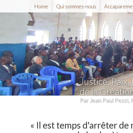
Home
Qui sommes-nous
Accaparemen
Justice, Paix, 
de la Créatio
Par Jean Paul Pezzi, 
« Il est temps d'arrêter de