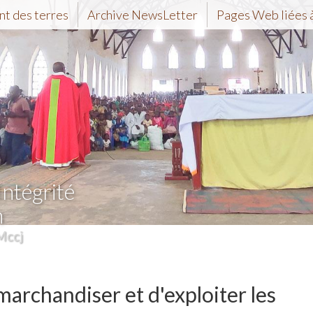
t des terres
Archive NewsLetter
Pages Web liées à
Intégrité
n
Mccj
 marchandiser et d'exploiter les