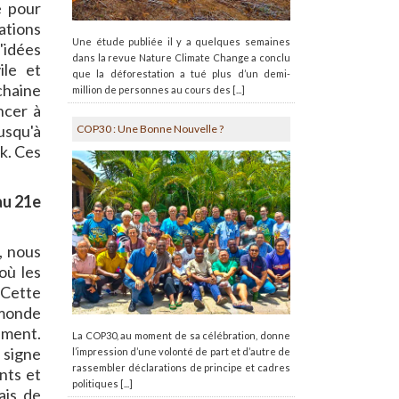
e pour
ations
Une étude publiée il y a quelques semaines
'idées
dans la revue Nature Climate Change a conclu
ile et
que la déforestation a tué plus d’un demi-
chaine
million de personnes au cours des [...]
ncer à
usqu'à
COP30 : Une Bonne Nouvelle ?
k. Ces
au 21e
, nous
où les
 Cette
 monde
ement.
La COP30, au moment de sa célébration, donne
 signe
l’impression d’une volonté de part et d’autre de
rassembler déclarations de principe et cadres
nts et
politiques [...]
ais de