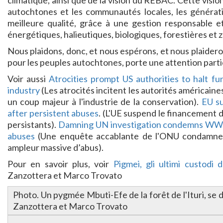
climatique, ainsi que de la vision du REBAC. Cette visio
autochtones et les communautés locales, les générati
meilleure qualité, grâce à une gestion responsable 
énergétiques, halieutiques, biologiques, forestières et 
Nous plaidons, donc, et nous espérons, et nous plaider
pour les peuples autochtones, porte une attention parti
Voir aussi
Atrocities prompt US authorities to halt 
industry
(Les atrocités incitent les autorités américai
un coup majeur à l'industrie de la conservation).
EU su
after persistent abuses
. (L'UE suspend le financement
persistants).
Damning UN investigation condemns WWF f
abuses
(Une enquête accablante de l'ONU condamne
ampleur massive d’abus).
Pour en savoir plus, voir
Pigmei, gli ultimi custodi d
Zanzottera et Marco Trovato
Photo. Un pygmée Mbuti-Efe de la forêt de l'Ituri, se 
Zanzottera et Marco Trovato