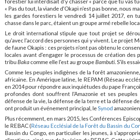
forestier lui interdisait d'y chasser « parce que tu vas 
« Pas du tout, la viande d'Okapi n'est pas bonne, nous ma
les gardes forestiers le vendredi 14 juillet 2017, en 
chasse dans le parc, étaient un groupe armé rebelle loca
Le droit international stipule que tout projet se dérou
qu'avec l'accord des personnes qui y vivent. Le projet M
de faune Okapis : ces projets n'ont pas obtenu le cons
locales avant d'engager le processus de création des pa
tribu
Baka
comme elle l'est au groupe
Bambuti
. S'ils ess
Comme les peuples indigènes de la forêt amazonienne, 
africaine. En Amérique latine, le REPAM (Réseau ecclési
en 2014 pour répondre aux inquiétudes du pape François 
profondes dont souffrent l'Amazonie et ses peuples 
défense de la vie, la défense de la terre et la défense 
ont produit un événement principal, le
Synod
amazonien
Plus récemment, en mars 2015, les Conférences Episco
le REBAC (
Réseau Ecclésial de la Forêt du Bassin du Co
Bassin du Congo, en particulier les jeunes, à s'approp