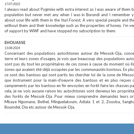
17.07.2022
I always read about Pygmies with extra interest as I was aware of them be
population but never met any when I was in Burundi and I remember y
about your life with them in the Ituri Forest. A very special people and th
without them and their knowledge such as the properties of honey. I’m ve
of support by WWF and have stopped my subscription to them.
EHOUASSE
13.08.2024
Concernant des populations autochtones autour de Messok-Dja, concer
terre et leurs zones d'usages, je vois que beaucoup des populations aut
sont pas du tout les propriétaires de ces zones à cause du moment où ils
zones qui avaient été déjà occupées par les communautés bontous. En plus, 
ce sont des bantous qui sont partis les chercher loi de la zone de Mess
que instrument pour la main-d'oeuvre des bantous et en plus reçues d
campements par les bantous en fin envoyées en forêt faire les chasses p
cela, je ne vois aucune raison les autochtones sont devenus les propriétair
des forêts de Messok-Dja. Pour mieux comprendre demandez leurs orig
Mbaye Ngomane, Bethel, Minguelakoum, Adiala 1 et 2, Zouoba, Sangha
Boumdel, Dia etc autour de Messok-Dja.