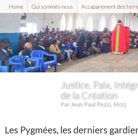
Home
Qui sommes-nous
Accaparement des terr
Justice, Paix, Intégr
de la Création
Par Jean Paul Pezzi, Mccj
Les Pygmées, les derniers gardien