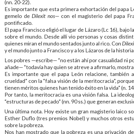
(nn. 20-22).
Es importante que esta primera exhortación del papa Le
gemelo de
Dilexit nos
— con el magisterio del papa Fra
pontificado.
El papa Francisco eligió el lugar de Lázaro (Lc 16), bajo
sobre el mundo. Desde allí vio personas y cosas distint
quienes miran el mundo sentados junto al rico. Con
Dilexi
y el mundo junto a Francisco y a los Lázaros de la histori
Los pobres —escribe— “no están ahí por casualidad ni po
añade— “todavía hay quien se atreve a afirmarlo, mostr
Es importante que el papa León relacione, también a
crueldad” con la “falsa visión de la meritocracia”, porqu
tienen méritos quienes han tenido éxito en la vida” (n. 14
Por tanto, la meritocracia es una visión falsa. La ideolo
“estructuras de pecado” (nn. 90 ss.) que generan exclusi
Una última nota. Hoy existe un gran magisterio laico so
Esther Duflo (tres premios Nobel) y muchos otros es
sobre la pobreza.
Nos han mostrado que la pobreza es una privación de 