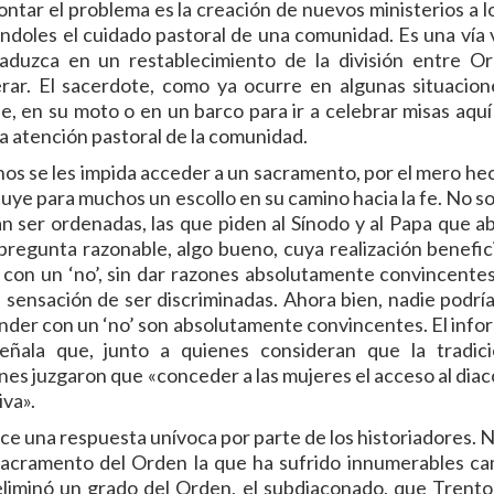
tar el problema es la creación de nuevos ministerios a l
ndoles el cuidado pastoral de una comunidad. Es una vía v
aduzca en un restablecimiento de la división entre O
perar. El sacerdote, como ya ocurre en algunas situacion
, en su moto o en un barco para ir a celebrar misas aquí y
la atención pastoral de la comunidad.
nos se les impida acceder a un sacramento, por el mero he
ituye para muchos un escollo en su camino hacia la fe. No s
an ser ordenadas, las que piden al Sínodo y al Papa que ab
pregunta razonable, algo bueno, cuya realización benefici
on un ‘no’, sin dar razones absolutamente convincentes
a sensación de ser discriminadas. Ahora bien, nadie podría
onder con un ‘no’ son absolutamente convincentes. El info
señala que, junto a quienes consideran que la tradic
es juzgaron que «conceder a las mujeres el acceso al dia
iva».
rece una respuesta unívoca por parte de los historiadores. 
l sacramento del Orden la que ha sufrido innumerables ca
 eliminó un grado del Orden, el subdiaconado, que Trento