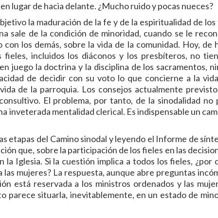
s en lugar de hacia delante. ¿Mucho ruido y pocas nueces?
etivo la maduración de la fe y de la espiritualidad de los 
ana sale de la condición de minoridad, cuando se le recon
to con los demás, sobre la vida de la comunidad. Hoy, de 
ieles, incluidos los diáconos y los presbíteros, no tien
en juego la doctrina y la disciplina de los sacramentos, n
acidad de decidir con su voto lo que concierne a la vida
a vida de la parroquia. Los consejos actualmente previsto
onsultivo. El problema, por tanto, de la sinodalidad no
a inveterada mentalidad clerical. Es indispensable un cam
s etapas del Camino sinodal y leyendo el Informe de sínte
ión que, sobre la participación de los fieles en las decisio
la Iglesia. Si la cuestión implica a todos los fieles, ¿por
e a las mujeres? La respuesta, aunque abre preguntas incó
sión está reservada a los ministros ordenados y las muje
o parece situarla, inevitablemente, en un estado de mino