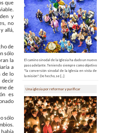
os que
iable.
rden y
es, no
 allá,
cho de
on sólo
ran la
El camino sinodal de la Iglesia ha dado un nuevo
paso adelante. Teniendo siempre como objetivo
aría a
"la conversión sinodal de la Iglesia en vista de
 de lo
la misión". De hecho, se [...]
 decir
rme de
Una iglesia por reformar y purificar
ión es
conado
No sólo
mbios.
 había