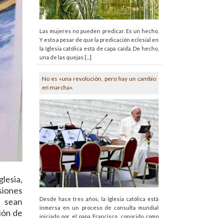
Las mujeres no pueden predicar. Es un hecho.
Y esto a pesar de que la predicación eclesial en
la Iglesia católica está de capa caída. De hecho,
una de las quejas [...]
No es «una revolución, pero hay un cambio
en marcha».
lesia,
siones
Desde hace tres años, la Iglesia católica está
o sean
inmersa en un proceso de consulta mundial
ión de
iniciado por el papa Francisco, conocido como