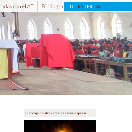
nadas con el AT
Bibliografía-At
IT
EN
FR
ES
El coraje de atreverse es saber esperar