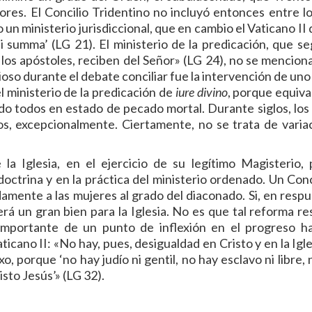
res. El Concilio Tridentino no incluyó entonces entre lo
un ministerio jurisdiccional, que en cambio el Vaticano II 
 summa’ (LG 21). El ministerio de la predicación, que se
los apóstoles, reciben del Señor» (LG 24), no se menciona
oso durante el debate conciliar fue la intervención de uno
el ministerio de la predicación de
iure divino
, porque equiva
ido todos en estado de pecado mortal. Durante siglos, los
os, excepcionalmente. Ciertamente, no se trata de varia
la Iglesia, en el ejercicio de su legítimo Magisterio,
octrina y en la práctica del ministerio ordenado. Un Conci
damente a las mujeres al grado del diaconado. Si, en respu
será un gran bien para la Iglesia. No es que tal reforma re
importante de un punto de inflexión en el progreso ha
icano II: «No hay, pues, desigualdad en Cristo y en la Igl
o, porque ‘no hay judío ni gentil, no hay esclavo ni libre,
sto Jesús’» (LG 32).