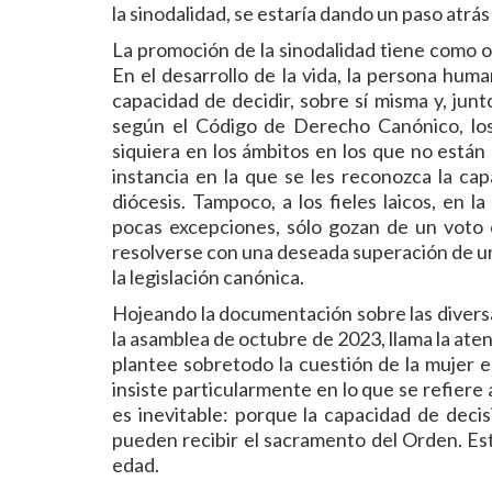
la sinodalidad, se estaría dando un paso atrá
La promoción de la sinodalidad tiene como obj
En el desarrollo de la vida, la persona hum
capacidad de decidir, sobre sí misma y, jun
según el Código de Derecho Canónico, los f
siquiera en los ámbitos en los que no están 
instancia en la que se les reconozca la cap
diócesis. Tampoco, a los fieles laicos, en l
pocas excepciones, sólo gozan de un voto c
resolverse con una deseada superación de un
la legislación canónica.
Hojeando la documentación sobre las diversa
la asamblea de octubre de 2023, llama la atenc
plantee sobretodo la cuestión de la mujer en 
insiste particularmente en lo que se refier
es inevitable: porque la capacidad de deci
pueden recibir el sacramento del Orden. Est
edad.