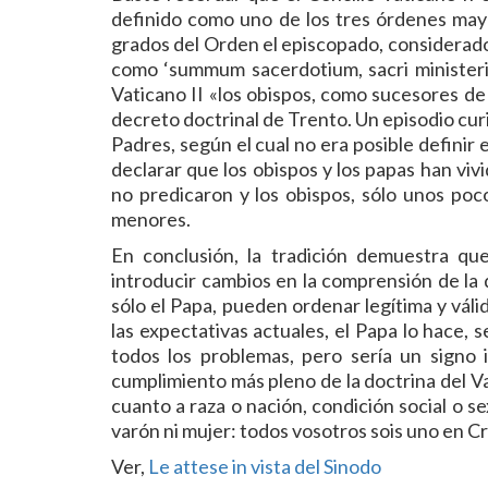
definido como uno de los tres órdenes mayo
grados del Orden el episcopado, considerado 
como ‘summum sacerdotium, sacri ministerii
Vaticano II «los obispos, como sucesores de 
decreto doctrinal de Trento. Un episodio curi
Padres, según el cual no era posible definir 
declarar que los obispos y los papas han viv
no predicaron y los obispos, sólo unos poc
menores.
En conclusión, la tradición demuestra que 
introducir cambios en la comprensión de la d
sólo el Papa, pueden ordenar legítima y váli
las expectativas actuales, el Papa lo hace, 
todos los problemas, pero sería un signo 
cumplimiento más pleno de la doctrina del Vat
cuanto a raza o nación, condición social o sex
varón ni mujer: todos vosotros sois uno en Cri
Ver,
Le attese in vista del Sinodo