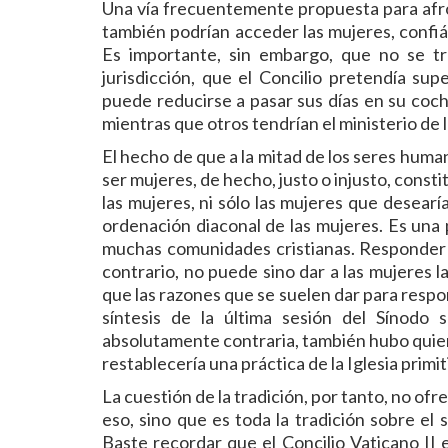
Una vía frecuentemente propuesta para afron
también podrían acceder las mujeres, confiá
Es importante, sin embargo, que no se tr
jurisdicción, que el Concilio pretendía su
puede reducirse a pasar sus días en su coche
mientras que otros tendrían el ministerio de 
El hecho de que a la mitad de los seres huma
ser mujeres, de hecho, justo o injusto, const
las mujeres, ni sólo las mujeres que desearí
ordenación diaconal de las mujeres. Es una 
muchas comunidades cristianas. Responder c
contrario, no puede sino dar a las mujeres l
que las razones que se suelen dar para resp
síntesis de la última sesión del Sínodo 
absolutamente contraria, también hubo quien
restablecería una práctica de la Iglesia primit
La cuestión de la tradición, por tanto, no of
eso, sino que es toda la tradición sobre e
Baste recordar que el Concilio Vaticano II