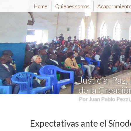
Home
Quienes somos
Acaparamiento 
Justicia, Paz,
de la Creació
Por Juan Pablo Pezzi
Expectativas ante el Sínod