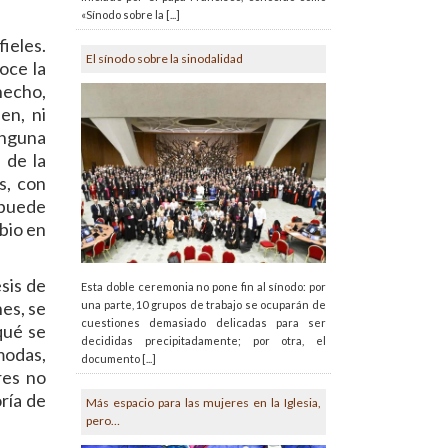
«Sínodo sobre la [...]
fieles.
El sínodo sobre la sinodalidad
oce la
hecho,
en, ni
inguna
 de la
s, con
 puede
bio en
sis de
Esta doble ceremonia no pone fin al sínodo: por
nes, se
una parte, 10 grupos de trabajo se ocuparán de
cuestiones demasiado delicadas para ser
 qué se
decididas precipitadamente; por otra, el
modas,
documento [...]
res no
ría de
Más espacio para las mujeres en la Iglesia,
pero…