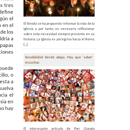
s tres
define
gún el
El Sínodo se ha propuesto reformar la vida de la
 en el
Iglesia y, por tanto, es necesario reflexionar
 de los
sobre esta necesidad siempre presente en su
ldría a
historia. La Iglesia es peregrina hacia el Reino,
 papas
[...]
ciones
Sinodalidad desde abajo. Hay que ‘saber’
escuchar.
 puede
lio, o
esta a
suelva
cia el
esia en
 no hay
El interesante artículo de Pier Giorgio