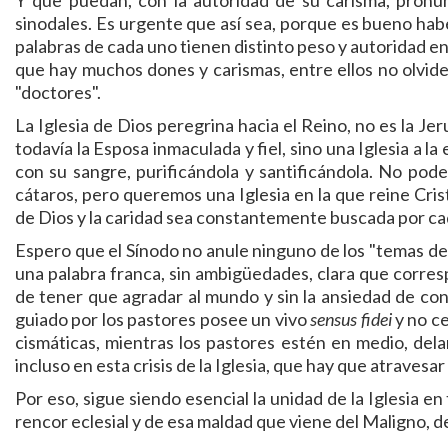
Y que puedan, con la autoridad de su carisma, pronunc
sinodales. Es urgente que así sea, porque es bueno habe
palabras de cada uno tienen distinto peso y autoridad en l
que hay muchos dones y carismas, entre ellos no olvide
"doctores".
La Iglesia de Dios peregrina hacia el Reino, no es la Je
todavía la Esposa inmaculada y fiel, sino una Iglesia a l
con su sangre, purificándola y santificándola. No pod
cátaros, pero queremos una Iglesia en la que reine Cristo
de Dios y la caridad sea constantemente buscada por cad
Espero que el Sínodo no anule ninguno de los "temas de
una palabra franca, sin ambigüedades, clara que correspo
de tener que agradar al mundo y sin la ansiedad de con
guiado por los pastores posee un vivo
sensus fidei
y no ce
cismáticas, mientras los pastores estén en medio, dela
incluso en esta crisis de la Iglesia, que hay que atraves
Por eso, sigue siendo esencial la unidad de la Iglesia e
rencor eclesial y de esa maldad que viene del Maligno, de