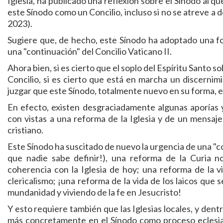
Iglesia, ha publicado una reflexión sobre el Sínodo al q
este Sínodo como un Concilio, incluso si no se atreve a de
2023).
Sugiere que, de hecho, este Sínodo ha adoptado una fo
una "continuación" del Concilio Vaticano II.
Ahora bien, si es cierto que el soplo del Espíritu Santo s
Concilio, si es cierto que está en marcha un discerni
juzgar que este Sínodo, totalmente nuevo en su forma, e
En efecto, existen desgraciadamente algunas aporías 
con vistas a una reforma de la Iglesia y de un mensaj
cristiano.
Este Sínodo ha suscitado de nuevo la urgencia de una "co
que nadie sabe definir!), una reforma de la Curia n
coherencia con la Iglesia de hoy; una reforma de la v
clericalismo; ¡una reforma de la vida de los laicos que s
mundanidad y viviendo de la fe en Jesucristo!
Y esto requiere también que las Iglesias locales, y dent
más concretamente en el Sínodo como proceso eclesial