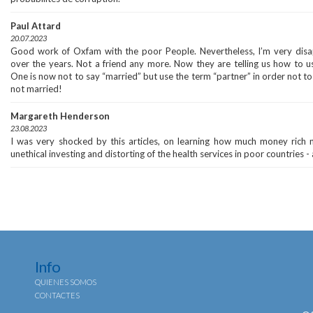
Paul Attard
20.07.2023
Good work of Oxfam with the poor People. Nevertheless, I’m very dis
over the years. Not a friend any more. Now they are telling us how to use
One is now not to say “married” but use the term “partner” in order not t
not married!
Margareth Henderson
23.08.2023
I was very shocked by this articles, on learning how much money rich
unethical investing and distorting of the health services in poor countries -
Info
QUIENES SOMOS
CONTACTES