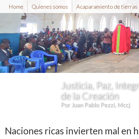
Home
Quienes somos
Acaparamiento de tierras
Justicia, Paz, Integ
de la Creación
Por Juan Pablo Pezzi, Mccj
Naciones ricas invierten mal en h