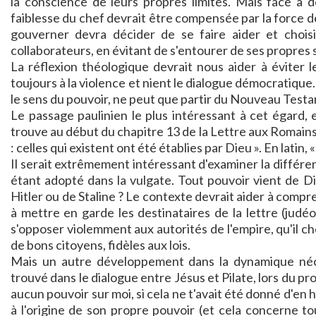
la conscience de leurs propres limites. Mais face à d
faiblesse du chef devrait être compensée par la force de 
gouverner devra décider de se faire aider et chois
collaborateurs, en évitant de s'entourer de ses propres 
La réflexion théologique devrait nous aider à éviter 
toujours à la violence et nient le dialogue démocratique
le sens du pouvoir, ne peut que partir du Nouveau Test
Le passage paulinien le plus intéressant à cet égard, 
trouve au début du chapitre 13 de la Lettre aux Romains, q
: celles qui existent ont été établies par Dieu ». En latin,
Il serait extrêmement intéressant d'examiner la différen
étant adopté dans la vulgate. Tout pouvoir vient de 
Hitler ou de Staline ? Le contexte devrait aider à compr
à mettre en garde les destinataires de la lettre (judé
s'opposer violemment aux autorités de l'empire, qu'il 
de bons citoyens, fidèles aux lois.
Mais un autre développement dans la dynamique néo
trouvé dans le dialogue entre Jésus et Pilate, lors du pro
aucun pouvoir sur moi, si cela ne t'avait été donné d'en h
à l'origine de son propre pouvoir (et cela concerne to