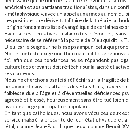
nécessaire que le nom de Dieu a été invoqué, à la fois 
américain et ses partisans traditionalistes, dans un con
« métaphysique », avec un appel aux armes au nom du bien
ces positions une dérive totalitaire de la théorie orthod
l'origine fondamentaliste-évangélique de certaines exp
Face à ces tentatives maladroites d'évoquer, sans l'
nécessaire de se référer à la parole de Dieu qui dit : «
Dieu, car le Seigneur ne laisse pas impuni celui qui pron
Notre contexte exige une théologie politique renouvelée
foi, afin que ces tendances ne se répandent pas éga
culturel des croyants doit réfléchir sur la laïcité et acti
ses contenus.
Nous ne cherchons pas ici à réfléchir sur la fragilité de l
notamment dans les affaires des États-Unis, traverse ceu
faiblesse due à l'âge et à d'éventuelles déficiences psy
agressé et blessé, heureusement sans être tué (bien qu'
avec une large participation populaire.
En tant que catholiques, nous avons vécu ces deux expé
service malgré la précarité de leur état physique et à
létal, comme Jean-Paul II, que ceux, comme Benoît XVI, 