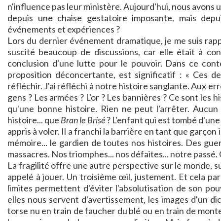
n'influence pas leur ministère. Aujourd'hui, nous avons
depuis une chaise gestatoire imposante, mais depui
événements et expériences ?
Lors du dernier événement dramatique, je me suis rappe
suscité beaucoup de discussions, car elle était à co
conclusion d'une lutte pour le pouvoir. Dans ce conte
proposition déconcertante, est significatif : « Ces 
réfléchir. J'ai réfléchi à notre histoire sanglante. Aux 
gens ? Les armées ? L'or ? Les bannières ? Ce sont les hi
qu'une bonne histoire. Rien ne peut l'arrêter. Aucun
histoire... que
Bran le Brisé
? L'enfant qui est tombé d'une t
appris à voler. Il a franchi la barrière en tant que garço
mémoire... le gardien de toutes nos histoires. Des gue
massacres. Nos triomphes... nos défaites... notre passé. Q
La fragilité offre une autre perspective sur le monde, sur 
appelé à jouer. Un troisième œil, justement. Et cela pa
limites permettent d'éviter l'absolutisation de son po
elles nous servent d'avertissement, les images d'un dic
torse nu en train de faucher du blé ou en train de mon