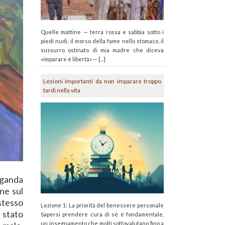
Quelle mattine — terra rossa e sabbia sotto i
piedi nudi, il morso della fame nello stomaco, il
sussurro ostinato di mia madre che diceva
«imparare è libertà» — [...]
Lezioni importanti da non imparare troppo
tardi nella vita
paganda
ne sul
stesso
Lezione 1: La priorità del benessere personale
 stato
Sapersi prendere cura di sé è fondamentale,
un insegnamento che molti sottovalutano fino a