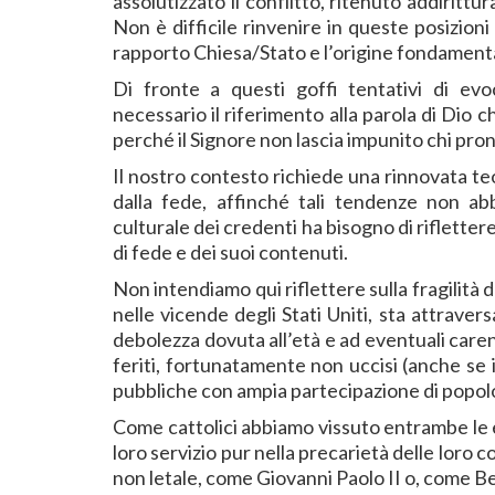
assolutizzato il conflitto, ritenuto addirittu
Non è difficile rinvenire in queste posizioni 
rapporto Chiesa/Stato e l’origine fondamenta
Di fronte a questi goffi tentativi di evo
necessario il riferimento alla parola di Dio 
perché il Signore non lascia impunito chi pron
Il nostro contesto richiede una rinnovata teo
dalla fede, affinché tali tendenze non abb
culturale dei credenti ha bisogno di riflettere 
di fede e dei suoi contenuti.
Non intendiamo qui riflettere sulla fragilità d
nelle vicende degli Stati Uniti, sta attrave
debolezza dovuta all’età e ad eventuali carenz
feriti, fortunatamente non uccisi (anche se 
pubbliche con ampia partecipazione di popol
Come cattolici abbiamo vissuto entrambe le e
loro servizio pur nella precarietà delle loro c
non letale, come Giovanni Paolo II o, come Ben