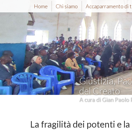
Home
Chi siamo
Accaparramento di t
Giustizia, Pac
del Creato
A cura di Gian Paolo 
La fragilità dei potenti e la