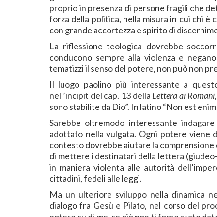
proprio in presenza di persone fragili che d
forza della politica, nella misura in cui chi 
con grande accortezza e spirito di discernimen
La riflessione teologica dovrebbe soccorre
conducono sempre alla violenza e negano il
tematizzi il senso del potere, non può non 
Il luogo paolino più interessante a ques
nell’incipit del cap. 13 della
Lettera ai Romani
sono stabilite da Dio”. In latino “Non est enim
Sarebbe oltremodo interessante indagare l
adottato nella vulgata. Ogni potere viene da
contesto dovrebbe aiutare la comprensione di
di mettere i destinatari della lettera (giudeo
in maniera violenta alle autorità dell’imp
cittadini, fedeli alle leggi.
Ma un ulteriore sviluppo nella dinamica n
dialogo fra Gesù e Pilato, nel corso del pr
potere su di me, se ciò non ti fosse stato dato