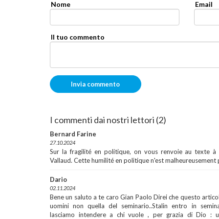
Nome
Email
Il tuo commento
I commenti dai nostri lettori (2)
Bernard Farine
27.10.2024
Sur la fragilité en politique, on vous renvoie au texte 
Vallaud. Cette humilité en politique n'est malheureusement
Dario
02.11.2024
Bene un saluto a te caro Gian Paolo Direi che questo articol
uomini non quella del seminario..Stalin entro in semin
lasciamo intendere a chi vuole , per grazia di Dio : uno