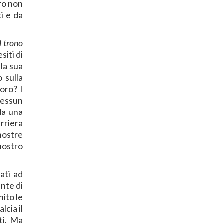
ero non
i e da
Il trono
siti di
 la sua
 sulla
oro? I
 Nessun
da una
arriera
nostre
nostro
mati ad
ente di
nito le
lcia il
ti. Ma