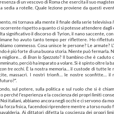
 presenza di un vescovo di Roma che esercita il suo magist
 sedia a rotelle. Quale lezione proviene da questi event
to, mi tornava alla mente il finale della serie televisiva
ocorrente rispetto a quanto ci si potesse attendere dagli e
lta significativo il discorso di Tyrion, il nano saccente, con
imane ho avuto tanto tempo per riflettere. Ho riflettuto
 abbiamo commesso. Cosa unisce le persone? Le armate? L’
 mondo è più forte di una buona storia. Niente può fermarla.
a migliore… di
Bran lo Spezzato
? Il bambino che è caduto 
minato, perciò ha imparato a volare. Si è spinto oltre la b
con tre occhi
. È la nostra memoria… il custode di tutte le 
ite, massacri. I nostri trionfi… le nostre sconfitte… il 
 futuro?”.
ondo, sul potere, sulla politica e sul ruolo che si è chia
 perché l’esperienza e la coscienza dei propri limiti cons
 Noi italiani, abbiamo ancora negli occhi e ci servono da mo
ia forza fisica, facendosi riprendere mentre a torso nudo fa
alderia. Ai dittatori difetta la coscienza dei propri limi