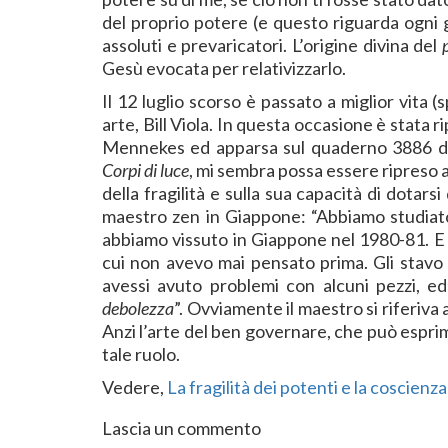
del proprio potere (e questo riguarda ogni 
assoluti e prevaricatori. L’origine divina del
Gesù evocata per relativizzarlo.
Il 12 luglio scorso è passato a miglior vita 
arte, Bill Viola. In questa occasione è stata r
Mennekes ed apparsa sul quaderno 3886 de “L
Corpi di luce
, mi sembra possa essere ripreso a
della fragilità e sulla sua capacità di dotars
maestro zen in Giappone: “Abbiamo studia
abbiamo vissuto in Giappone nel 1980-81. E 
cui non avevo mai pensato prima. Gli stavo
avessi avuto problemi con alcuni pezzi, e
debolezza
”. Ovviamente il maestro si riferiva 
Anzi l’arte del ben governare, che può esprime
tale ruolo.
Vedere,
La fragilità dei potenti e la coscienza 
Lascia un commento