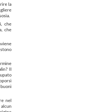
ire la
egliere
sosia.
i, che
a, che
nviene
sistono
ermine
in? Il
cupato
opporsi
 buoni
re nel
 alcun
origine