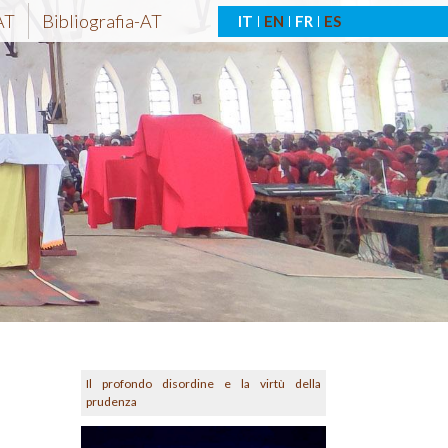
AT
Bibliografia-AT
IT
EN
FR
ES
Il profondo disordine e la virtù della
prudenza