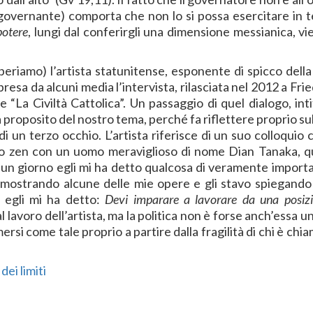
governante) comporta che non lo si possa esercitare in t
potere
, lungi dal conferirgli una dimensione messianica, vi
(speriamo) l’artista statunitense, esponente di spicco dell
ipresa da alcuni media l’intervista, rilasciata nel 2012 a Fr
a Civiltà Cattolica”. Un passaggio di quel dialogo, inti
 proposito del nostro tema, perché fa riflettere proprio su
i di un terzo occhio. L’artista riferisce di un suo colloquio
to zen con un uomo meraviglioso di nome Dian Tanaka, 
un giorno egli mi ha detto qualcosa di veramente importa
 mostrando alcune delle mie opere e gli stavo spiegand
d egli mi ha detto:
Devi imparare a lavorare da una posizi
al lavoro dell’artista, ma la politica non è forse anch’essa u
rsi come tale proprio a partire dalla fragilità di chi è chi
dei limiti