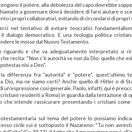
etengono il potere, alla debolezza del capo dovrebbe sopper
è chiamato a governare dovrà decidere di farsi aiutare e sc
to i propri collaboratori, evitando di circondarsi di propri 
rci nel tentativo di evitare teocratici fondamentalism
 dialogo democratico. E una teologia politica cristian
prendere le mosse dal Nuovo Testamento.
to riguardo e che va adeguatamente interpretato si ri
, che recita: “Non c’è autorità se non da Dio: quelle che e
 potestas nisi a Deo”.
a differenza fra “autorità” e “potere”, quest’ultimo t
 Dio, ma ne siamo certi? Anche quello di Hitler o di Stal
 un’espressione così generale. Paolo, infatti, qui è preoc
-cristiani residenti a Roma) in guardia dalla tentazione di 
ero che intende rassicurare presentando i cristiani come
eotestamentaria sul tema del potere lo possiamo indica
ocesso
civile
cui è sottoposto il Nazareno: “Tu non avresti
 dall’alto” (Gv 19,11). Il fatto che il governatore non è all’