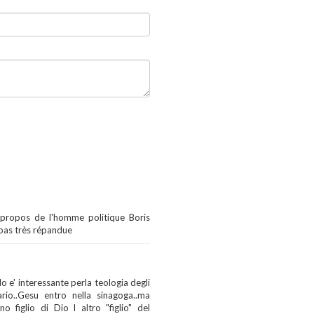
à propos de l'homme politique Boris
 pas très répandue
o e' interessante perla teologia degli
ario..Gesu entro nella sinagoga..ma
 figlio di Dio l altro "figlio" del