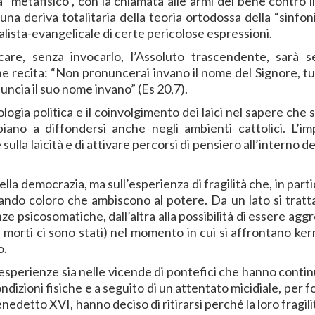
ra “metafisico”, con la chiamata alle armi del bene contro i
una deriva totalitaria della teoria ortodossa della “sinfon
lista-evangelicale di certe pericolose espressioni.
care, senza invocarlo, l’Assoluto trascendente, sarà 
che recita: “Non pronuncerai invano il nome del Signore, t
uncia il suo nome invano” (Es 20,7).
logia politica e il coinvolgimento dei laici nel sapere che
iano a diffondersi anche negli ambienti cattolici. L’i
sulla laicità e di attivare percorsi di pensiero all’interno de
ella democrazia, ma sull’esperienza di fragilità che, in part
rsando coloro che ambiscono al potere. Da un lato si tratta
e psicosomatiche, dall’altra alla possibilità di essere aggr
i morti ci sono stati) nel momento in cui si affrontano ke
o.
sperienze sia nelle vicende di pontefici che hanno continu
ondizioni fisiche e a seguito di un attentato micidiale, per 
edetto XVI, hanno deciso di ritirarsi perché la loro fragil