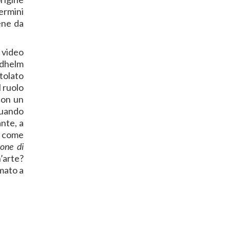
ermini
ene da
a video
iedhelm
tolato
l ruolo
 con un
quando
nte, a
o come
one di
n’arte?
amato a