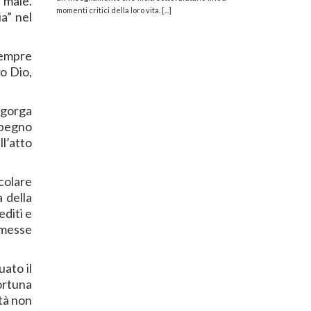
l male.
momenti critici della loro vita. [...]
ia” nel
sempre
uo Dio,
 sgorga
mpegno
ll’atto
icolare
 della
editi e
rmesse
ato il
fortuna
ità non