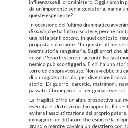
influenzasse il loro ministero. Oggi siamo in
da un’imponente sedia gestatoria, ma da una
queste esperienze?
In occasione dell’ultimo drammatico avvenimen
di spade
, che ha fatto discutere, perché contr
una lotta per il potere. In quel contesto, risu
proposta spiazzante: “In queste ultime sett
nostra storia sanguinaria. Sugli errori che
vessilli? Sono le storie, i racconti! Nulla al
nemico può sconfiggerla. E chi ha una stori
torre ed è sopravvissuto. Non avrebbe più cam
di un ragazzo storpio, per diventare il
corvo 
storie. Di guerre, carestie, matrimoni, nasc
passato. Chi meglio di lui per guidarci verso il
La fragilità offre un’altra prospettiva sul m
esercitare. Un terzo occhio appunto. E questo
evitare l’assolutizzazione del proprio potere.
immagini di un dittatore che esibisce la propr
grano o mentre cavalca un destriero con spav