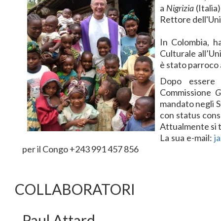
a
Nigrizia
(Italia
Rettore dell'Uni
In Colombia, ha
Culturale all’Un
è stato parroco 
Dopo essere 
Commissione
Gi
mandato negli S
con status consu
Attualmente si 
La sua e-mail:
j
per il Congo +243 991 457 856
COLLABORATORI
Paul Attard