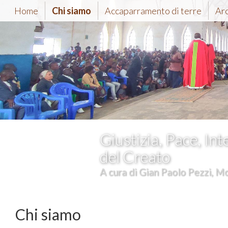
Home
Chi siamo
Accaparramento di terre
Ar
Giustizia, Pace, Int
del Creato
A cura di Gian Paolo Pezzi, Mc
Chi siamo