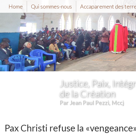
Home
Qui sommes-nous
Accaparement des terr
Justice, Paix, Intégr
de la Création
Par Jean Paul Pezzi, Mccj
Pax Christi refuse la «vengeance