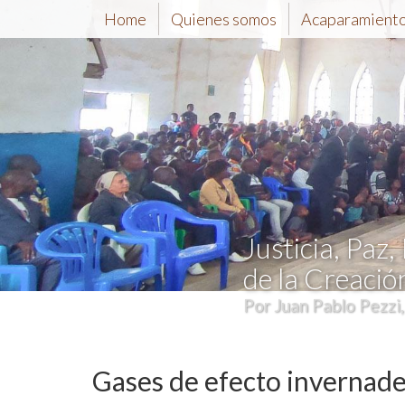
Home
Quienes somos
Acaparamiento 
Justicia, Paz,
de la Creació
Por Juan Pablo Pezzi
Gases de efecto invernader