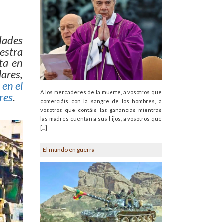
dades
uestra
ta en
ares,
o
en el
A los mercaderes de la muerte, a vosotros que
res
.
comerciáis con la sangre de los hombres, a
vosotros que contáis las ganancias mientras
las madres cuentan a sus hijos, a vosotros que
[...]
El mundo en guerra