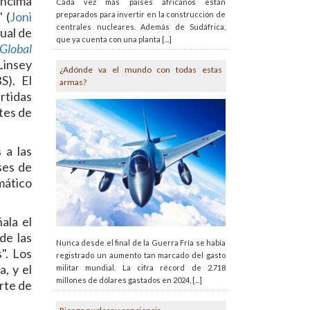
encima
Cada vez más países africanos están
 (
Joni
preparados para invertir en la construcción de
centrales nucleares. Además de Sudáfrica,
tual de
que ya cuenta con una planta [...]
 Global
Linsey
¿Adónde va el mundo con todas estas
). El
armas?
artidas
tes de
 a las
ses de
mático
ala el
de las
Nunca desde el final de la Guerra Fría se había
". Los
registrado un aumento tan marcado del gasto
, y el
militar mundial. La cifra récord de 2.718
millones de dólares gastados en 2024, [...]
arte de