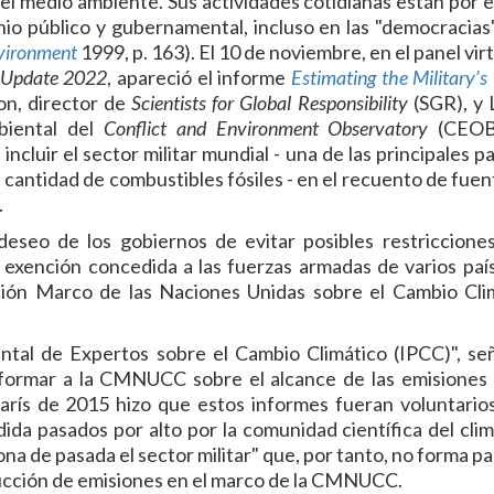
 del medio ambiente. Sus actividades cotidianas están por 
tinio público y gubernamental, incluso en las "democracias"
nvironment
1999, p. 163). El 10 de noviembre, en el panel vir
l Update 2022
, apareció el informe
Estimating the Military’s
son, director de
Scientists for Global Responsibility
(SGR), y 
mbiental del
Conflict and Environment Observatory
(CEOBS
ncluir el sector militar mundial - una de las principales p
cantidad de combustibles fósiles - en el recuento de fuen
.
eseo de los gobiernos de evitar posibles restricciones
a exención concedida a las fuerzas armadas de varios paí
ción Marco de las Naciones Unidas sobre el Cambio Cli
tal de Expertos sobre el Cambio Climático (IPCC)", señ
nformar a la CMNUCC sobre el alcance de las emisiones 
París de 2015 hizo que estos informes fueran voluntarios
da pasados por alto por la comunidad científica del clima
ona de pasada el sector militar" que, por tanto, no forma p
ducción de emisiones en el marco de la CMNUCC.