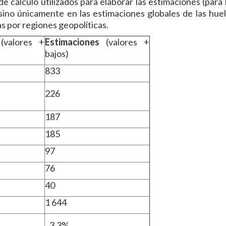
 cálculo utilizados para elaborar las estimaciones (para 
 sino únicamente en las estimaciones globales de las huel
s por regiones geopolíticas.
valores +
Estimaciones
(valores +
bajos)
833
226
187
185
97
76
40
1 644
3,3%