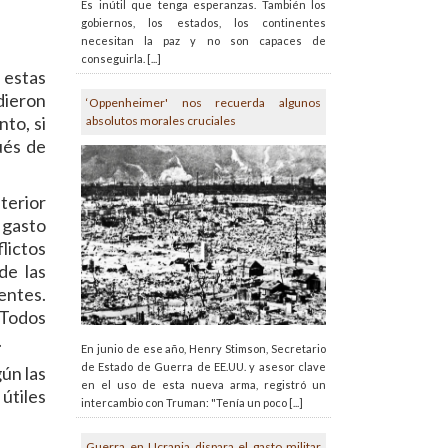
Es inútil que tenga esperanzas. También los
gobiernos, los estados, los continentes
necesitan la paz y no son capaces de
conseguirla. [...]
 estas
dieron
‘Oppenheimer' nos recuerda algunos
to, si
absolutos morales cruciales
ués de
nterior
 gasto
flictos
de las
entes.
 Todos
.
En junio de ese año, Henry Stimson, Secretario
de Estado de Guerra de EE.UU. y asesor clave
ún las
en el uso de esta nueva arma, registró un
útiles
intercambio con Truman: "Tenía un poco [...]
Guerra en Ucrania dispara el gasto militar