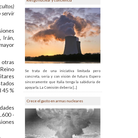
Riesgo nuclear y conciencia
cultos)
 servir
siones
 Irán,
 mayor
y otras
 Reino
Se trata de una iniciativa limitada pero
itares
concreta, seria y con visión de futuro. Espero
sinceramente que Italia tenga la sabiduría de
stados
apoyarla. La Comisión debería [...]
l 45 %
Crece el gasto en armas nucleares
idades
.600 -
siones