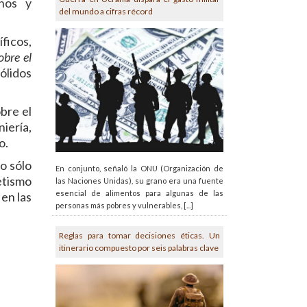
rnos y
del mundo a cifras récord
ficos,
obre el
ólidos
bre el
iería,
o.
o sólo
En conjunto, señaló la ONU (Organización de
retismo
las Naciones Unidas), su grano era una fuente
esencial de alimentos para algunas de las
 en las
personas más pobres y vulnerables, [...]
Reglas para tomar decisiones éticas. Un
itinerario compuesto por seis palabras clave