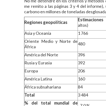
No me detendré en los criterios y métodos de
me remito a las páginas 3 y 4 del informe),
carbono en millones de toneladas desglosada
Estimaciones
(
Regiones geopolíticas
altos)
Asia y Oceanía
1 766
Oriente Medio y Norte de
480
África
América del Norte
396
Rusia y Eurasia
392
Europa
206
América Latina
160
África subsahariana
84
Total
3 484
% del total mundial de
7,0 %