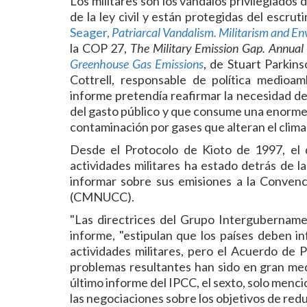
Los militares son los vándalos privilegiados
de la ley civil y están protegidas del escru
Seager,
Patriarcal Vandalism. Militarism and E
la COP 27,
The Military Emission Gap. Annua
Greenhouse Gas Emissions
, de Stuart Parkin
Cottrell, responsable de política medioa
informe pretendía reafirmar la necesidad de i
del gasto público y que consume una enorme 
contaminación por gases que alteran el clima
Desde el Protocolo de Kioto de 1997, el d
actividades militares ha estado detrás de l
informar sobre sus emisiones a la Conven
(CMNUCC).
"Las directrices del Grupo Intergubernamen
informe, "estipulan que los países deben i
actividades militares, pero el Acuerdo de 
problemas resultantes han sido en gran medi
último informe del IPCC, el sexto, solo menci
las negociaciones sobre los objetivos de re