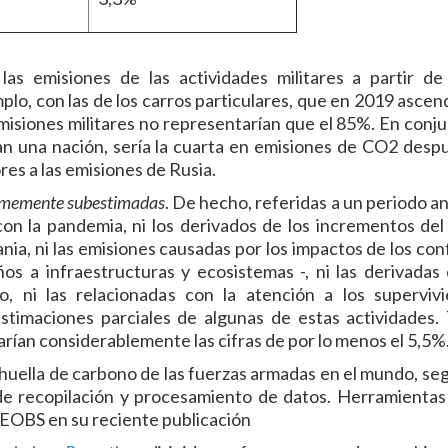
s emisiones de las actividades militares a partir de
lo, con las de los carros particulares, que en 2019 ascen
emisiones militares no representarían que el 85%. En conjun
n una nación, sería la cuarta en emisiones de CO2 desp
res a las emisiones de Rusia.
normemente subestimadas
. De hecho, referidas a un periodo a
con la pandemia, ni los derivados de los incrementos del
ania, ni las emisiones causadas por los impactos de los con
ños a infraestructuras y ecosistemas -, ni las derivadas 
o, ni las relacionadas con la atención a los supervivi
stimaciones parciales de algunas de estas actividades.
varían considerablemente las cifras de por lo menos el 5,5%
uella de carbono de las fuerzas armadas en el mundo, seg
e recopilación y procesamiento de datos. Herramientas 
 CEOBS en su reciente publicación