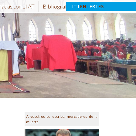
nadas con el AT
Bibliografía-At
IT
EN
FR
ES
A vosotros os escribo, mercaderes de la
muerte