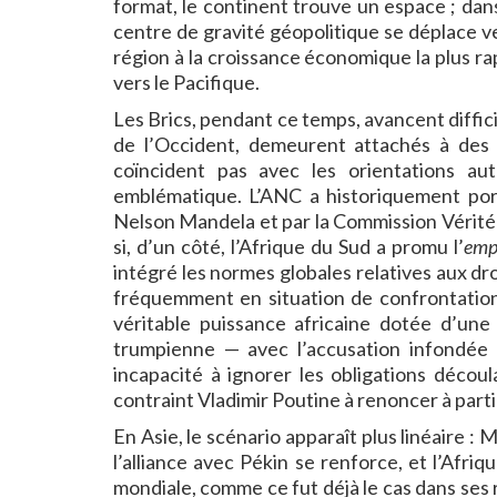
format, le continent trouve un espace ; dans l
centre de gravité géopolitique se déplace ve
région à la croissance économique la plus ra
vers le Pacifique.
Les Brics, pendant ce temps, avancent difficil
de l’Occident, demeurent attachés à des
coïncident pas avec les orientations au
emblématique. L’ANC a historiquement port
Nelson Mandela et par la Commission Vérité
si, d’un côté, l’Afrique du Sud a promu l’
emp
intégré les normes globales relatives aux dro
fréquemment en situation de confrontatio
véritable puissance africaine dotée d’une p
trumpienne — avec l’accusation infondée d
incapacité à ignorer les obligations décou
contraint Vladimir Poutine à renoncer à partic
En Asie, le scénario apparaît plus linéaire : 
l’alliance avec Pékin se renforce, et l’Afri
mondiale, comme ce fut déjà le cas dans ses 