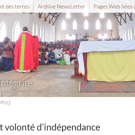
t des terres
Archive NewsLetter
Pages Web liées à
Intégrité
n
Mccj
 et volonté d’indépendance