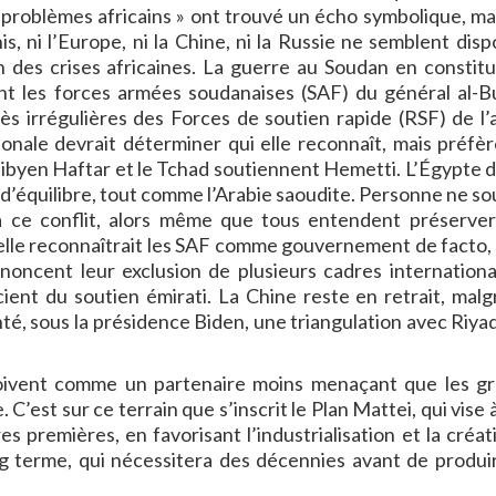
x problèmes africains » ont trouvé un écho symbolique, ma
is, ni l’Europe, ni la Chine, ni la Russie ne semblent disp
on des crises africaines. La guerre au Soudan en constit
ent les forces armées soudanaises (SAF) du général al-B
très irrégulières des Forces de soutien rapide (RSF) de l’
nale devrait déterminer qui elle reconnaît, mais préfèr
l libyen Haftar et le Tchad soutiennent Hemetti. L’Égypte d
 d’équilibre, tout comme l’Arabie saoudite. Personne ne so
à ce conflit, alors même que tous entendent préserver
elle reconnaîtrait les SAF comme gouvernement de facto, 
noncent leur exclusion de plusieurs cadres internation
icient du soutien émirati. La Chine reste en retrait, malg
nté, sous la présidence Biden, une triangulation avec Riyad
erçoivent comme un partenaire moins menaçant que les g
’est sur ce terrain que s’inscrit le Plan Mattei, qui vise 
es premières, en favorisant l’industrialisation et la créat
long terme, qui nécessitera des décennies avant de produi