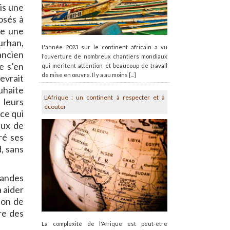
is une
osés à
ue une
urhan,
L'année 2023 sur le continent africain a vu
ancien
l'ouverture de nombreux chantiers mondiaux
e s’en
qui méritent attention et beaucoup de travail
de mise en œuvre. Il y a au moins [...]
evrait
uhaite
L'Afrique : un continent à respecter et à
 leurs
écouter
ce qui
aux de
ré ses
, sans
randes
à aider
ion de
re des
La complexité de l'Afrique est peut-être