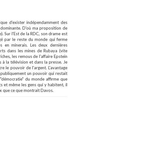
Afrique d'exister indépendamment des
t dominante. D'où ma proposition de
e). Sur l'Est de la RDC, son drame est
igé par le reste du monde qui ferme
es en minerais. Les deux dernières
orts dans les mines de Rubaya (vite
iches, les remous de l'affaire Epstein
 à la télévision et dans la presse. Je
tre le pouvoir de l'argent. L'avantage
e publiquement un pouvoir qui restait
e "démocratie" du monde affirme que
ts et même les gens qui y habitent, il
eux que ce que montrait Davos.