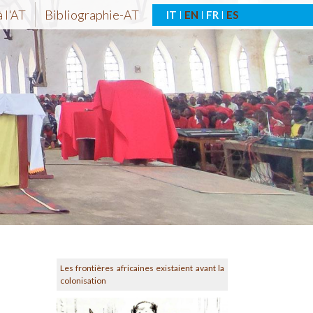
 l'AT
Bibliographie-AT
IT
EN
FR
ES
Les frontières africaines existaient avant la
colonisation