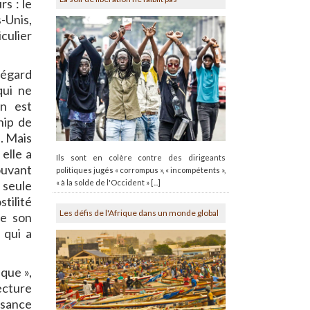
rs : le
-Unis,
culier
l’égard
qui ne
in est
hip de
. Mais
elle a
Ils sont en colère contre des dirigeants
rouvant
politiques jugés « corrompus », « incompétents »,
« à la solde de l'Occident » [...]
 seule
tilité
Les défis de l'Afrique dans un monde global
de son
 qui a
ique »,
ecture
ssance