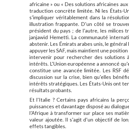
africaine » ou « Des solutions africaines au
traduction concrète limitée. Ni les États-Un
s’impliquer véritablement dans la résoluti
illustration frappante. D’un côté se trouv
président du pays ; de l’autre, les milices 
janjawid Hemetti. La communauté internatio
abstenir. Les Émirats arabes unis, le généra
appuyer les SAF, mais maintient une position
intervenir pour rechercher des solutions 
intérêts. L’Union européenne a annoncé qu’
constitue une avancée limitée. Les RSF dé
discussion sur la crise, bien qu’elles bénéf
intérêts stratégiques. Les États-Unis ont te
résultats probants.
Et l’Italie ? Certains pays africains la p
puissances et davantage disposé au dialogue. C
l’Afrique à transformer sur place ses matièr
valeur ajoutée. Il s’agit d’un objectif de 
effets tangibles.