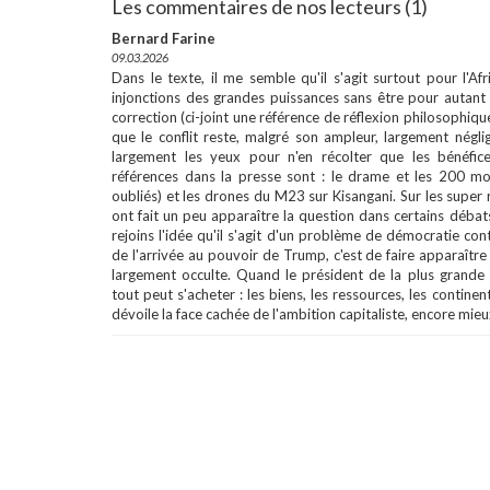
Les commentaires de nos lecteurs (1)
Bernard Farine
09.03.2026
Dans le texte, il me semble qu'il s'agit surtout pour l'
injonctions des grandes puissances sans être pour autan
correction (ci-joint une référence de réflexion philosophiqu
que le conflit reste, malgré son ampleur, largement négl
largement les yeux pour n'en récolter que les bénéfic
références dans la presse sont : le drame et les 200 m
oubliés) et les drones du M23 sur Kisangani. Sur les super r
ont fait un peu apparaître la question dans certains débats
rejoins l'idée qu'il s'agit d'un problème de démocratie con
de l'arrivée au pouvoir de Trump, c'est de faire apparaîtr
largement occulte. Quand le président de la plus grand
tout peut s'acheter : les biens, les ressources, les continen
dévoile la face cachée de l'ambition capitaliste, encore mi