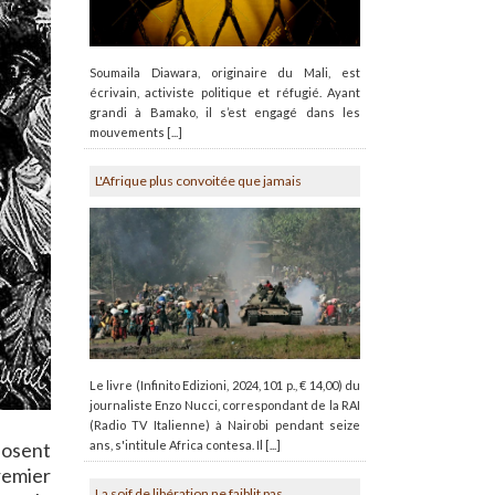
Soumaila Diawara, originaire du Mali, est
écrivain, activiste politique et réfugié. Ayant
grandi à Bamako, il s’est engagé dans les
mouvements [...]
L'Afrique plus convoitée que jamais
Le livre (Infinito Edizioni, 2024, 101 p., € 14,00) du
journaliste Enzo Nucci, correspondant de la RAI
(Radio TV Italienne) à Nairobi pendant seize
ans, s'intitule Africa contesa. Il [...]
posent
remier
La soif de libération ne faiblit pas