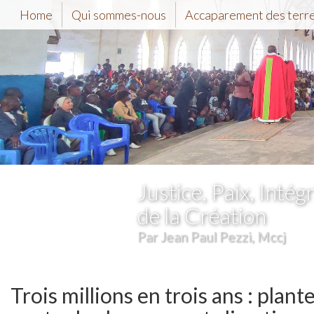
Home
Qui sommes-nous
Accaparement des terr
Justice, Paix, Intégr
de la Création
Par Jean Paul Pezzi, Mccj
Trois millions en trois ans : plan