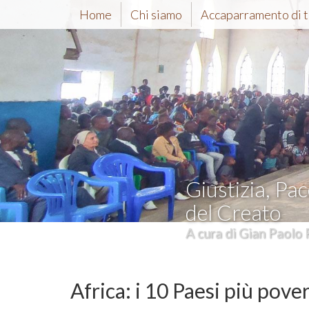
Home
Chi siamo
Accaparramento di t
Giustizia, Pac
del Creato
A cura di Gian Paolo 
Africa: i 10 Paesi più pove