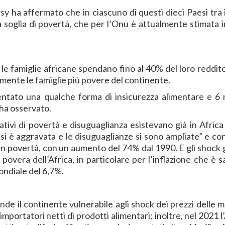
 ha affermato che in ciascuno di questi dieci Paesi tra i
la soglia di povertà, che per l’Onu è attualmente stimata i
 le famiglie africane spendano fino al 40% del loro reddito
ramente le famiglie più povere del continente.
entato una qualche forma di insicurezza alimentare e 6 m
ha osservato.
cativi di povertà e disuguaglianza esistevano già in Africa
à si è aggravata e le disuguaglianze si sono ampliate” e c
 in povertà, con un aumento del 74% dal 1990. E gli shock g
overa dell’Africa, in particolare per l’inflazione che è sa
ondiale del 6,7%.
nde il continente vulnerabile agli shock dei prezzi delle m
importatori netti di prodotti alimentari; inoltre, nel 2021 l