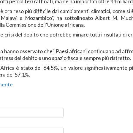
otti petroliferi raffinati, ma ne ha importati oltre 44 miliardi
a è ora reso più difficile dai cambiamenti climatici, come si 
, Malawi e Mozambico”, ha sottolineato Albert M. Muc
ella Commissione dell’Unione africana.
risi del debito che potrebbe minare tutti i risultati di cr
enza hanno osservato che i Paesi africani continuano ad aff
stress del debito e uno spazio fiscale sempre più ristretto.
 Africa è stato del 64,5%, un valore significativamente pi
era del 57,1%.
inente