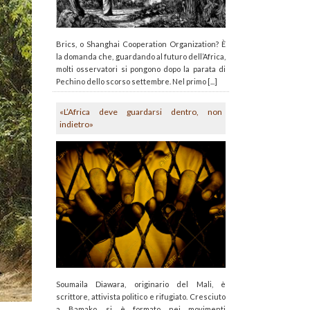
Brics, o Shanghai Cooperation Organization? È
la domanda che, guardando al futuro dell’Africa,
molti osservatori si pongono dopo la parata di
Pechino dello scorso settembre. Nel primo [...]
«L’Africa deve guardarsi dentro, non
indietro»
Soumaila Diawara, originario del Mali, è
scrittore, attivista politico e rifugiato. Cresciuto
a Bamako, si è formato nei movimenti