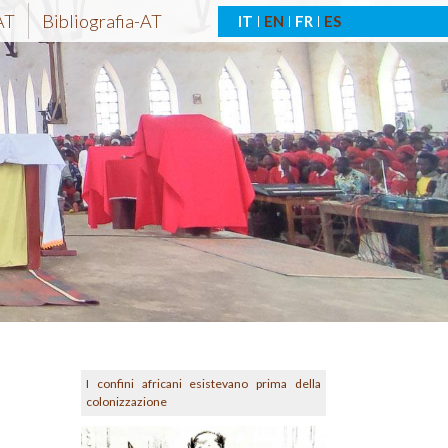
AT
Bibliografia-AT
IT
EN
FR
ES
I confini africani esistevano prima della
colonizzazione