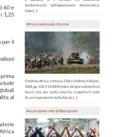
studenteschi dell’opposizione democratica.
l 60 e
Dopo [...]
n 1,25
Africa contesa più che mai
 per il
ilioni
 prima
S’intitola Africa contesa il libro (Infinito Edizioni,
onclude
2024, pp. 101, € 14,00) firmato dal giornalista Enzo
lobali
Nucci, che per sedici anni ha ricoperto il ruolo
lita al
di corrispondente della Rai da [...]
Ancora tanta sete di liberazione
aterie
’Africa