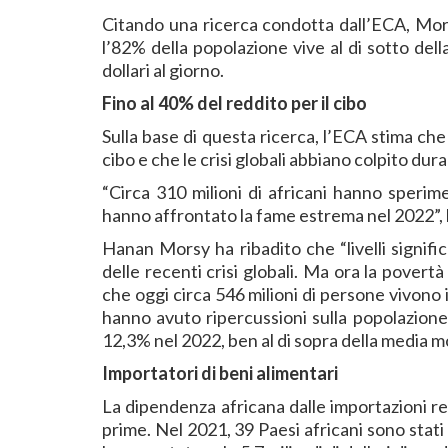
Citando una ricerca condotta dall’ECA, Morsy
l’82% della popolazione vive al di sotto del
dollari al giorno.
Fino al 40% del reddito per il cibo
Sulla base di questa ricerca, l’ECA stima che
cibo e che le crisi globali abbiano colpito du
“Circa 310 milioni di africani hanno sperim
hanno affrontato la fame estrema nel 2022”, 
Hanan Morsy ha ribadito che “livelli signifi
delle recenti crisi globali. Ma ora la povert
che oggi circa 546 milioni di persone vivono
hanno avuto ripercussioni sulla popolazione p
12,3% nel 2022, ben al di sopra della media m
Importatori di beni alimentari
La dipendenza africana dalle importazioni re
prime. Nel 2021, 39 Paesi africani sono stati 