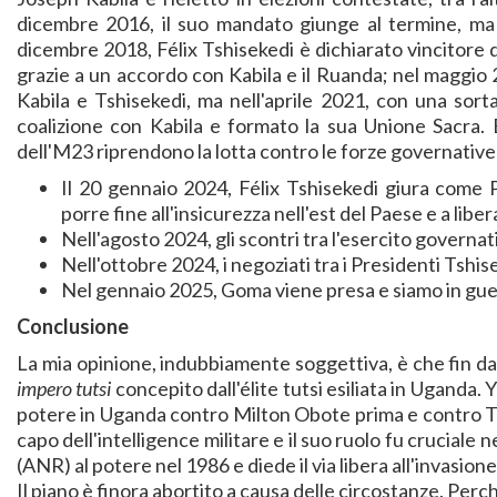
dicembre 2016, il suo mandato giunge al termine, ma ri
dicembre 2018, Félix Tshisekedi è dichiarato vincitore d
grazie a un accordo con Kabila e il Ruanda; nel maggio 20
Kabila e Tshisekedi, ma nell'aprile 2021, con una sorta 
coalizione con Kabila e formato la sua Unione Sacra. E
dell'M23 riprendono la lotta contro le forze governative
Il 20 gennaio 2024, Félix Tshisekedi giura come
porre fine all'insicurezza nell'est del Paese e a lib
Nell'agosto 2024, gli scontri tra l'esercito governat
Nell'ottobre 2024, i negoziati tra i Presidenti Tshi
Nel gennaio 2025, Goma viene presa e siamo in gue
Conclusione
La mia opinione, indubbiamente soggettiva, è che fin dall
impero tutsi
concepito dall'élite tutsi esiliata in Uganda.
potere in Uganda contro Milton Obote prima e contro Ti
capo dell'intelligence militare e il suo ruolo fu cruciale n
(ANR) al potere nel 1986 e diede il via libera all'invasion
Il piano è finora abortito a causa delle circostanze. Pe