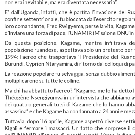
non era inevitabile, ma era diventata necessaria”.
E’ dall'Uganda, infatti, che è partita l’invasione del Ru
confine settentrionale, fu bloccata dall'esercito regolar
loro comandante, Fred Rwigyema, perse la vita, Kagame 
d’inviare una forza di pace, l'UNAMIR (Missione ONU in
Da questa posizione, Kagame, mentre infiltrava 
popolazione ruandese, aspettava solo un pretesto per fa
1994: l'aereo che trasportava il Presidente del Ruan
Burundi, Cyprien Ntaryamira, di ritorno dai colloqui di p
La reazione popolare fu selvaggia, senza dubbio alimentata
moltiplicarono su tutte le colline.
Ma chi ha abbattuto l'aereo? “Kagame, me lo ha detto lu
Théogène Nsengiyumva in un'intervista che abbiamo av
dei quattro generali tutsi di Kagame che lo hanno a
assassina” e che Kagame ha condannato a 24 anni e mezzo
Tuttavia, dopo il 6 aprile, Kagame aspettò diverse setti
Kigali e fermare i massacri. Un fatto che sorprese il