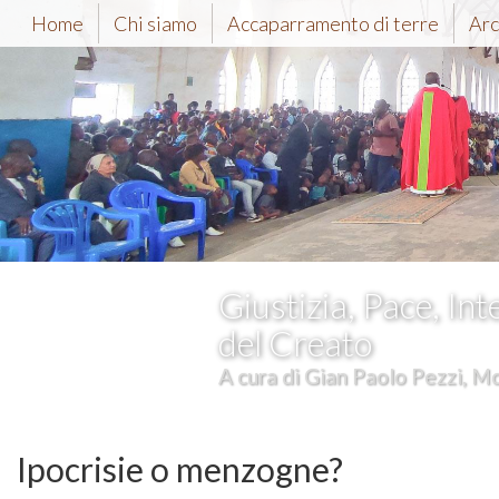
Home
Chi siamo
Accaparramento di terre
Arc
Giustizia, Pace, Int
del Creato
A cura di Gian Paolo Pezzi, Mc
Ipocrisie o menzogne?