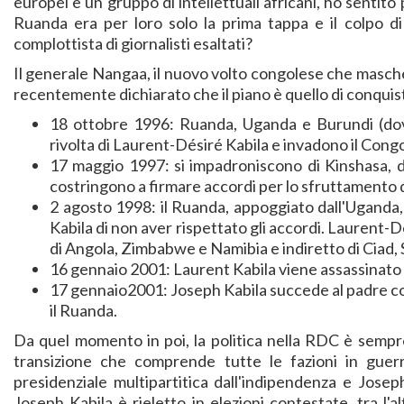
europei e un gruppo di intellettuali africani, ho sentito 
Ruanda era per loro solo la prima tappa e il colpo d
complottista di giornalisti esaltati?
Il generale Nangaa, il nuovo volto congolese che masche
recentemente dichiarato che il piano è quello di conqui
18 ottobre 1996: Ruanda, Uganda e Burundi (dove
rivolta di Laurent-Désiré Kabila e invadono il Cong
17 maggio 1997: si impadroniscono di Kinshasa, 
costringono a firmare accordi per lo sfruttamento 
2 agosto 1998: il Ruanda, appoggiato dall'Uganda,
Kabila di non aver rispettato gli accordi. Laurent-Dé
di Angola, Zimbabwe e Namibia e indiretto di Ciad, 
16 gennaio 2001: Laurent Kabila viene assassinato
17 gennaio2001: Joseph Kabila succede al padre co
il Ruanda.
Da quel momento in poi, la politica nella RDC è sempre
transizione che comprende tutte le fazioni in guerra
presidenziale multipartitica dall'indipendenza e Jose
Joseph Kabila è rieletto in elezioni contestate, tra l'