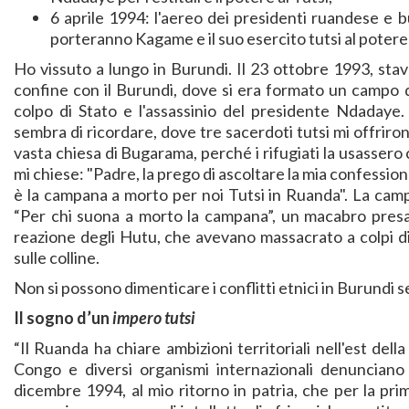
6 aprile 1994: l'aereo dei presidenti ruandese e 
porteranno Kagame e il suo esercito tutsi al potere
Ho vissuto a lungo in Burundi. Il 23 ottobre 1993, s
confine con il Burundi, dove si era formato un campo di
colpo di Stato e l'assassinio del presidente Ndadaye.
sembra di ricordare, dove tre sacerdoti tutsi mi offriron
vasta chiesa di Bugarama, perché i rifugiati la usassero 
mi chiese: "Padre, la prego di ascoltare la mia confessio
è la campana a morto per noi Tutsi in Ruanda". La cam
“Per chi suona a morto la campana”, un macabro presag
reazione degli Hutu, che avevano massacrato a colpi di 
sulle colline.
Non si possono dimenticare i conflitti etnici in Burundi s
Il sogno d’un
impero tutsi
“Il Ruanda ha chiare ambizioni territoriali nell'est del
Congo e diversi organismi internazionali denunciano 
dicembre 1994, al mio ritorno in patria, che per la pri