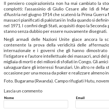
Il pensiero cospirazionista non ha mai cambiato la sto
complotti: l'assassinio di Giulio Cesare alle Idi di Ma
d'Austria nel giugno 1914 che scatenò la Prima Guerra Mon
massacri pianificati di pakistani in India quando si defini
nel 1971. I confini degli Stati, acquisiti dopo la Second
stanno senza dubbio per essere nuovamente disegnati.
Negli armadi delle Nazioni Unite giace ancora la sca
contenente la prova della veridicità delle affermaz
internazionale e i governi che gli hanno dimostrato 
l'istigatore e l'autore intellettuale dei massacri, anzi de
migliaia di morti e dei milioni di sfollati in Congo. Gli ami
salvaguardare gli interessi finanziari. Un altro re della
occasione per una mossa da poker e realizzare almeno in p
Foto. Bugarama (Rwanda). Campo rifugiati Hutu, nove
Lascia un commento
Nome
Email