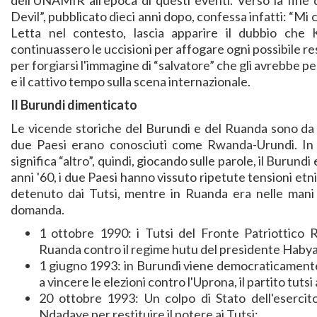
dell'UNAMIR all'epoca di questi eventi. Verso la fine
Devil”, pubblicato dieci anni dopo, confessa infatti: “Mi 
Letta nel contesto, lascia apparire il dubbio che 
continuassero le uccisioni per affogare ogni possibile re
per forgiarsi l'immagine di “salvatore” che gli avrebbe p
e il cattivo tempo sulla scena internazionale.
Il Burundi dimenticato
Le vicende storiche del Burundi e del Ruanda sono da s
due Paesi erano conosciuti come Rwanda-Urundi. In k
significa “altro”, quindi, giocando sulle parole, il Burund
anni '60, i due Paesi hanno vissuto ripetute tensioni etn
detenuto dai Tutsi, mentre in Ruanda era nelle mani
domanda.
1 ottobre 1990: i Tutsi del Fronte Patriottico R
Ruanda contro il regime hutu del presidente Haby
1 giugno 1993: in Burundi viene democraticamente
a vincere le elezioni contro l'Uprona, il partito tutsi
20 ottobre 1993: Un colpo di Stato dell'esercito
Ndadaye per restituire il potere ai Tutsi;