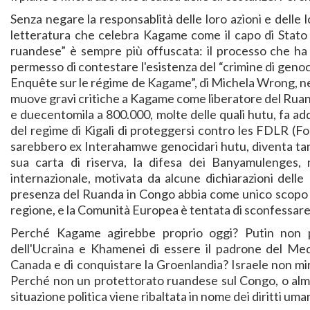
Senza negare la responsablità delle loro azioni e delle lo
letteratura che celebra Kagame come il capo di Stato di
ruandese” è sempre più offuscata: il processo che 
permesso di contestare l'esistenza del “crimine di genoci
Enquête sur le régime de Kagame”, di Michela Wrong, nel
muove gravi critiche a Kagame come liberatore del Ruanda
e duecentomila a 800.000, molte delle quali hutu, fa add
del regime di Kigali di proteggersi contro les FDLR (
sarebbero ex Interahamwe genocidari hutu, diventa tanto
sua carta di riserva, la difesa dei Banyamulenges, m
internazionale, motivata da alcune dichiarazioni dell
presenza del Ruanda in Congo abbia come unico scopo qu
regione, e la Comunità Europea è tentata di sconfessare il
Perché Kagame agirebbe proprio oggi? Putin non 
dell'Ucraina e Khamenei di essere il padrone del Med
Canada e di conquistare la Groenlandia? Israele non mir
Perché non un protettorato ruandese sul Congo, o almen
situazione politica viene ribaltata in nome dei diritti uma