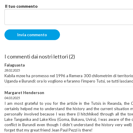
Il tuo commento
I commenti dai nostri lettori (2)
Falaguasta
28.02.2025
Kabila mzee ha promesso nel 1996 a Remera 300 chilometrim di territori
Uganda e Burundi: ora lo vogliono e faranno l'impero Tutsi, se tutti lasciano
Margaret Henderson
04.03.2025
I am most grateful to you for the article in the Tutsis in Rwanda, the 
certainly helped me to understand the history and the current situation mu
personally involved because I was there (I hitchhiked through all the t
Lake Tanganika and Lake Kivu (Goma, Bukavu, Uvira), I was aware of the 
conflict in Burundi even though I didn't understand the history very well)
forget that my great friend Jean Paul Pezzi is there!