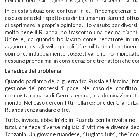
dell'Occidente al regime di Kigali, si ritorna sempre ai m
In questa situazione confusa, in cui l'incompetenza e 
discussione del rispetto dei diritti umani in Burundi offus
di esprimere la propria opinione. Ho vissuto per divers
molto bene il Ruanda, ho trascorso una decina d'anni 
Unite e, da quando ho lavato come redattore in una r
aggiornato sugli sviluppi politici e militari del contine
opinione, indubbiamente soggettiva, che ho impiegat
nessuno prenda mai in considerazione tre fattori che co
La radice del problema
Quando parliamo della guerra tra Russia e Ucraina, tornia
gestione dei processi di pace. Nel caso del conflitto t
conquista romana di Gerusalemme, alla dominazione tur
mondo. Nel caso dei conflitti nella regione dei Grandi La
Ruanda senza andare oltre.
Tutto, invece, ebbe inizio in Ruanda con la rivolta ne
tutsi, che fece diverse migliaia di vittime e diverse dec
Tanzania. Un giovane ruandese, rifugiato tutsi, che inco