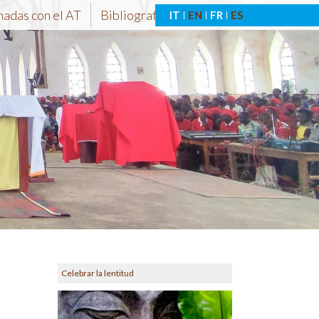
nadas con el AT
Bibliografía-At
IT
EN
FR
ES
Celebrar la lentitud