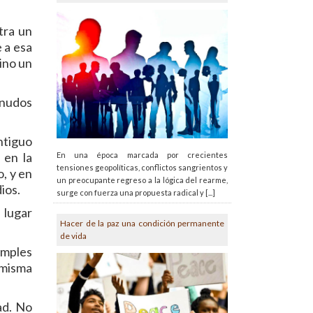
tra un
 a esa
ino un
 nudos
antiguo
 en la
En una época marcada por crecientes
tensiones geopolíticas, conflictos sangrientos y
, y en
un preocupante regreso a la lógica del rearme,
ios.
surge con fuerza una propuesta radical y [...]
 lugar
Hacer de la paz una condición permanente
de vida
imples
d misma
dad. No