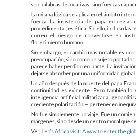
son palabras decorativas, sino fuerzas capace
La misma lógica se aplica en el ámbito intern
fuerza. La insistencia del papa en reglas 
procedimental; es ética. Sin ello, incluso las 
corren el riesgo de convertirse en ins
florecimiento humano.
Sin embargo, el cambio más notable es un c
preocupación, sino como un sujeto portador 
parece haber perdido en parte. La invitación 
dejarse absorber por una uniformidad global
Un año después de la muerte del papa Franc
continuidad es evidente. Pero también lo 
inteligencia artificial militarizada, geopolíti
creciente polarización — pertenecen inequí
No fue simplemente un viaje. Fue un comienz
márgenes, sino desde un centro moral que se n
Ver,
Leo's Africa visit: A way to enter the gl