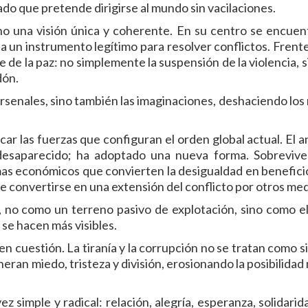
do que pretende dirigirse al mundo sin vacilaciones.
no una visión única y coherente. En su centro se encuen
 un instrumento legítimo para resolver conflictos. Frente
de la paz: no simplemente la suspensión de la violencia, s
dón.
arsenales, sino también las imaginaciones, deshaciendo los
rcar las fuerzas que configuran el orden global actual. El 
 desaparecido; ha adoptado una nueva forma. Sobrevive
mas económicos que convierten la desigualdad en beneficio
de convertirse en una extensión del conflicto por otros med
n, no como un terreno pasivo de explotación, sino como el
 se hacen más visibles.
en cuestión. La tiranía y la corrupción no se tratan como s
eran miedo, tristeza y división, erosionando la posibilida
z simple y radical: relación, alegría, esperanza, solidari