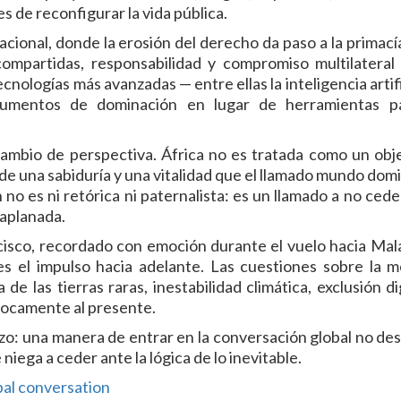
s de reconfigurar la vida pública.
acional, donde la erosión del derecho da paso a la primací
compartidas, responsabilidad y compromiso multilateral
tecnologías más avanzadas — entre ellas la inteligencia artif
trumentos de dominación en lugar de herramientas p
ambio de perspectiva. África no es tratada como un obj
de una sabiduría y una vitalidad que el llamado mundo dom
no es ni retórica ni paternalista: es un llamado a no cede
 aplanada.
isco, recordado con emoción durante el vuelo hacia Mala
es el impulso hacia adelante. Las cuestiones sobre la 
ca de las tierras raras, inestabilidad climática, exclusión di
vocamente al presente.
o: una manera de entrar en la conversación global no des
iega a ceder ante la lógica de lo inevitable.
obal conversation