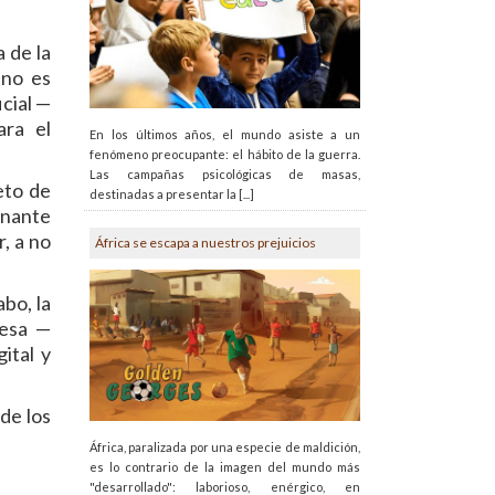
a de la
 no es
icial —
ara el
En los últimos años, el mundo asiste a un
fenómeno preocupante: el hábito de la guerra.
Las campañas psicológicas de masas,
eto de
destinadas a presentar la [...]
inante
r, a no
África se escapa a nuestros prejuicios
bo, la
mesa —
gital y
de los
África, paralizada por una especie de maldición,
es lo contrario de la imagen del mundo más
"desarrollado": laborioso, enérgico, en