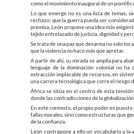
como el movimiento inaugural de un pontifica
Lo que emerge no es una lista de temas, si
rechazo: que la guerra pueda ser considerada
premisa, León propone una idea más exigente 
tejido entrelazado de justicia, dignidad y per
Se trata de una paz que desarma no solo los 
que la violencia no hace más que apretar.
A partir de ahí, su mirada se amplía para aba
lenguaje de la dominación colonial no ha
extracción implacable de recursos, en siste
una carrera tecnológica que corre el riesgo 
África se sitúa en el centro de esta tensió
donde las contradicciones de la globalización
En este contexto, el propio poder es puesto 
fallas morales, sino como estructuras que gen
de la confianza.
León contrapone a ello un vocabulario a la ve