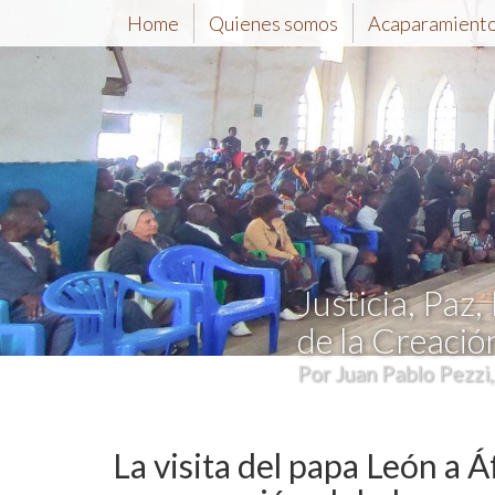
Home
Quienes somos
Acaparamiento 
Justicia, Paz,
de la Creació
Por Juan Pablo Pezzi
La visita del papa León a Á