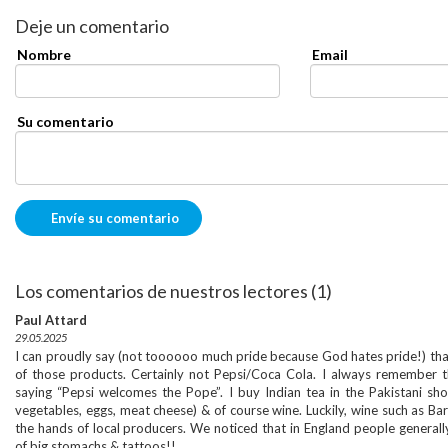
Deje un comentario
Nombre
Email
Su comentario
Los comentarios de nuestros lectores (1)
Paul Attard
29.05.2025
I can proudly say (not toooooo much pride because God hates pride!) th
of those products. Certainly not Pepsi/Coca Cola. I always remember 
saying “Pepsi welcomes the Pope”. I buy Indian tea in the Pakistani sho
vegetables, eggs, meat cheese) & of course wine. Luckily, wine such as Barolo
the hands of local producers. We noticed that in England people generally
of big stomachs & tattoos!!