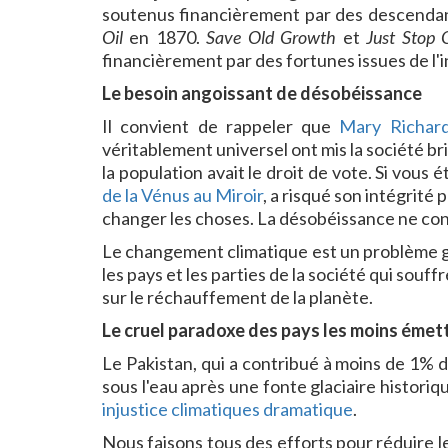
soutenus financièrement par des descenda
Oil
en 1870.
Save Old Growth
et
Just Stop O
financièrement par des fortunes issues de l'i
Le besoin angoissant de désobéissance
Il convient de rappeler que
Mary Richar
véritablement universel ont mis la société brita
la population avait le droit de vote. Si vou
de la Vénus au Miroir
, a risqué son intégrité 
changer les choses. La désobéissance ne consi
Le changement climatique est un problème gra
les pays et les parties de la société qui souf
sur le réchauffement de la planète.
Le cruel paradoxe des pays les moins émet
Le Pakistan, qui a contribué à moins de 1% de
sous l'eau après une fonte glaciaire histori
injustice climatiques dramatique
.
Nous faisons tous des efforts pour réduire l