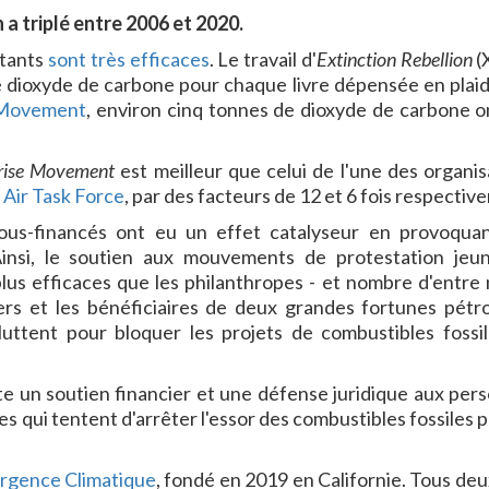
 triplé entre 2006 et 2020.
itants
sont très efficaces
. Le travail d'
Extinction Rebellion
(
 dioxyde de carbone pour chaque livre dépensée en plaid
 Movement
, environ cinq tonnes de dioxyde de carbone o
rise Movement
est meilleur que celui de l'une des organis
 Air Task Force
, par des facteurs de 12 et 6 fois respectiv
us-financés ont eu un effet catalyseur en provoqua
Ainsi, le soutien aux mouvements de protestation jeu
lus efficaces que les philanthropes - et nombre d'entre 
ers et les bénéficiaires de deux grandes fortunes pétro
ttent pour bloquer les projets de combustibles fossile
te un soutien financier et une défense juridique aux per
ies qui tentent d'arrêter l'essor des combustibles fossiles 
rgence Climatique
, fondé en 2019 en Californie. Tous deu