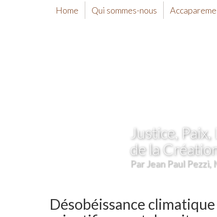
Home
Qui sommes-nous
Accaparemen
Justice, Paix, 
de la Créatio
Par Jean Paul Pezzi, 
Désobéissance climatique :