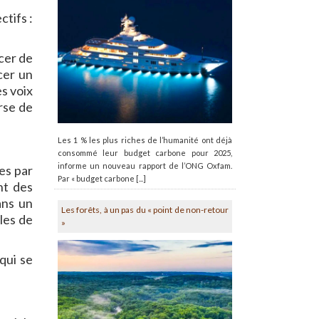
ctifs :
ncer de
cer un
s voix
rse de
Les 1 % les plus riches de l’humanité ont déjà
consommé leur budget carbone pour 2025,
informe un nouveau rapport de l’ONG Oxfam.
ies par
Par « budget carbone [...]
nt des
ans un
Les forêts, à un pas du « point de non-retour
les de
»
qui se