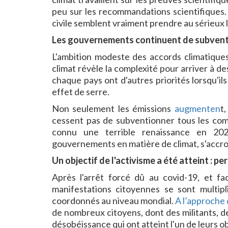
peu sur les recommandations scientifiques.
civile semblent vraiment prendre au sérieux 
Les gouvernements continuent de subventi
L'ambition modeste des accords climatique
climat révèle la complexité pour arriver à d
chaque pays ont d'autres priorités lorsqu'i
effet de serre.
Non seulement les émissions
augmenten
t
cessent pas de subventionner tous les combu
connu une terrible renaissance en 2022.
gouvernements en matière de climat, s'accroî
Un objectif de l'activisme a été atteint : pe
Après l'arrêt forcé dû au covid-19, et fac
manifestations citoyennes se sont multip
coordonnés au niveau mondial.
A l’approche
de nombreux citoyens, dont des militants, de
désobéissance qui ont atteint l'un de leurs obj