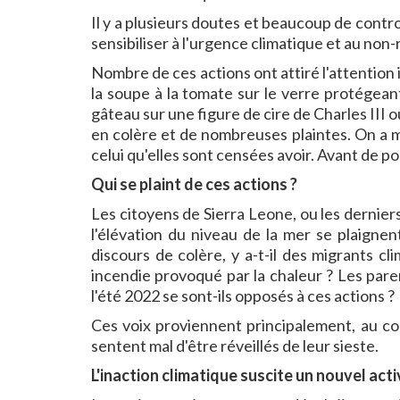
Il y a plusieurs doutes et beaucoup de controv
sensibiliser à l'urgence climatique et au non-r
Nombre de ces actions ont attiré l'attention 
la soupe à la tomate sur le verre protégea
gâteau sur une figure de cire de Charles III
en colère et de nombreuses plaintes. On a m
celui qu'elles sont censées avoir. Avant de p
Qui se plaint de ces actions ?
Les citoyens de Sierra Leone, ou les dernier
l'élévation du niveau de la mer se plaignen
discours de colère, y a-t-il des migrants 
incendie provoqué par la chaleur ? Les pare
l'été 2022 se sont-ils opposés à ces actions ?
Ces voix proviennent principalement, au c
sentent mal d'être réveillés de leur sieste.
L'inaction climatique suscite un nouvel act