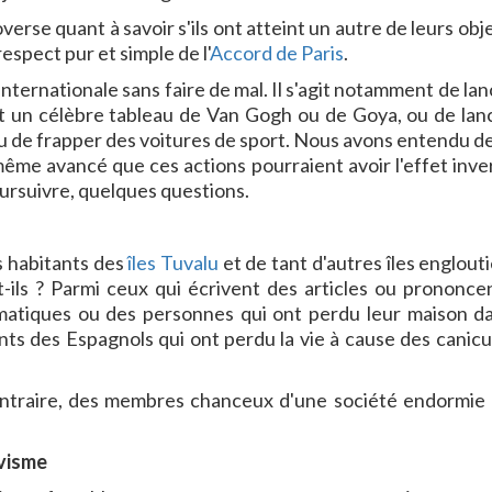
erse quant à savoir s'ils ont atteint un autre de leurs obje
espect pur et simple de l'
Accord de Paris
.
internationale sans faire de mal. Il s'agit notamment de la
nt un célèbre tableau de Van Gogh ou de Goya, ou de lan
 ou de frapper des voitures de sport. Nous avons entendu de
ême avancé que ces actions pourraient avoir l'effet inve
oursuivre, quelques questions.
s habitants des
îles Tuvalu
et de tant d'autres îles englout
t-ils ? Parmi ceux qui écrivent des articles ou prononce
climatiques ou des personnes qui ont perdu leur maison d
nts des Espagnols qui ont perdu la vie à cause des canicu
ontraire, des membres chanceux d'une société endormie 
ivisme