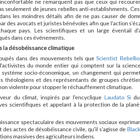
inconfortable ne remarquent pas que ceux qui recouren
as seulement de jeunes rebelles anti-establishments. Ces
s dans les moindres détails afin de ne pas causer de do
ar des avocats et juristes bénévoles afin que l'action s'éc
haque pays. Les scientifiques et un large éventail d'
iqués dans ces événements.
s la désobéissance climatique
groupés dans des mouvements tels que
Scientist Rebelli
 d'activistes du monde entier qui comptent sur la scienc
 système socio-économique, un changement qui perme
es théologiens et des représentants de groupes chrétie
 non violente pour stopper le réchauffement climatique.
eur du climat, inspirés par l'encyclique
Laudato Si
du
s scientifiques et appelant à la protection de la planè
roissance spectaculaire des mouvements sociaux expriman
 des actes de désobéissance civile, qu'il s'agisse de
Black
ions massives des agriculteurs indiens.