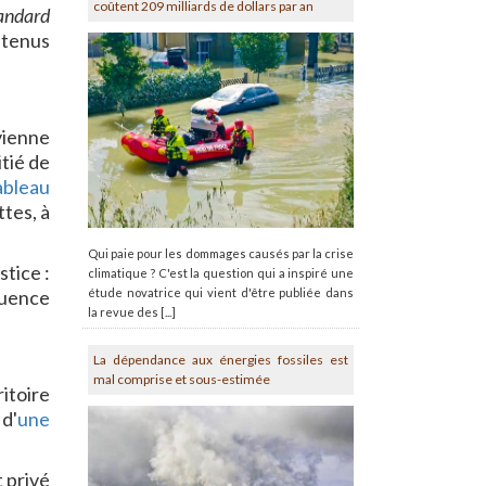
coûtent 209 milliards de dollars par an
andard
utenus
vienne
itié de
ableau
ttes, à
Qui paie pour les dommages causés par la crise
tice :
climatique ? C'est la question qui a inspiré une
fluence
étude novatrice qui vient d'être publiée dans
la revue des [...]
La dépendance aux énergies fossiles est
mal comprise et sous-estimée
ritoire
 d'
une
 privé