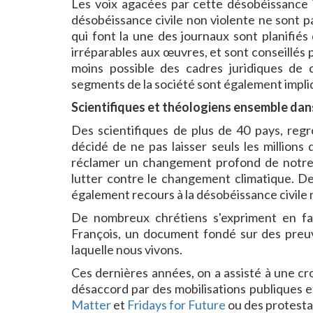
Les voix agacées par cette désobéissance 
désobéissance civile non violente ne sont p
qui font la une des journaux sont planifié
irréparables aux œuvres, et sont conseillés p
moins possible des cadres juridiques de c
segments de la société sont également impl
Scientifiques et théologiens ensemble dan
Des scientifiques de plus de 40 pays, re
décidé de ne pas laisser seuls les millions
réclamer un changement profond de notre
lutter contre le changement climatique. D
également recours à la désobéissance civile
De nombreux chrétiens s'expriment en fav
François, un document fondé sur des preuve
laquelle nous vivons.
Ces dernières années, on a assisté à une c
désaccord par des mobilisations publiques et
Matter
et
Fridays for Future
ou des protestat