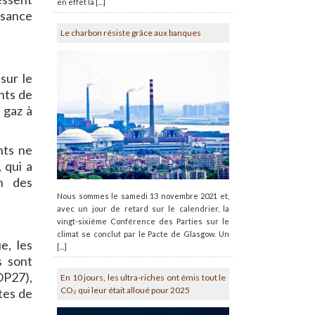
en effet la [...]
ssance
Le charbon résiste grâce aux banques
sur le
nts de
 gaz à
nts ne
 qui a
on des
Nous sommes le samedi 13 novembre 2021 et,
avec un jour de retard sur le calendrier, la
vingt-sixième Conférence des Parties sur le
climat se conclut par le Pacte de Glasgow. Un
e, les
[...]
s sont
OP27),
En 10 jours, les ultra-riches ont émis tout le
CO₂ qui leur était alloué pour 2025
tes de