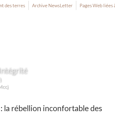
t des terres
Archive NewsLetter
Pages Web liées à
Intégrité
n
Mccj
 la rébellion inconfortable des