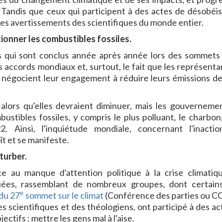
 Tandis que ceux qui participent à des actes de désobéi
les avertissements des scientifiques du monde entier.
onner les combustibles fossiles.
s qui sont conclus année après année lors des sommets 
es accords mondiaux et, surtout, le fait que les représenta
ls négocient leur engagement à réduire leurs émissions de
, alors qu'elles devraient diminuer, mais les gouverneme
stibles fossiles, y compris le plus polluant, le charbon,
 Ainsi, l'inquiétude mondiale, concernant l'inacti
t et se manifeste.
rturber.
e au manque d'attention politique à la crise climatiqu
liées, rassemblant de nombreux groupes, dont certain
e
 du 27
sommet sur le climat
(Conférence des parties ou C
s scientifiques et des théologiens, ont participé à des ac
ectifs : mettre les gens mal à l'aise.