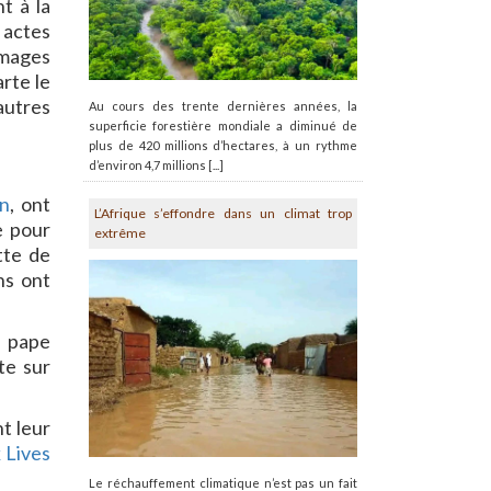
t à la
 actes
mmages
arte le
autres
Au cours des trente dernières années, la
superficie forestière mondiale a diminué de
plus de 420 millions d’hectares, à un rythme
d’environ 4,7 millions [...]
on
, ont
L’Afrique s’effondre dans un climat trop
e pour
extrême
tte de
ns ont
 pape
te sur
t leur
 Lives
Le réchauffement climatique n’est pas un fait