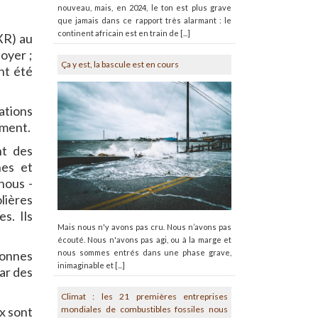
nouveau, mais, en 2024, le ton est plus grave
que jamais dans ce rapport très alarmant : le
continent africain est en train de [...]
XR) au
oyer ;
Ça y est, la bascule est en cours
nt été
ations
ement.
nt des
nes et
nous -
lières
s. Ils
Mais nous n'y avons pas cru. Nous n’avons pas
écouté. Nous n'avons pas agi, ou à la marge et
nous sommes entrés dans une phase grave,
sonnes
inimaginable et [...]
par des
Climat : les 21 premières entreprises
mondiales de combustibles fossiles nous
x sont