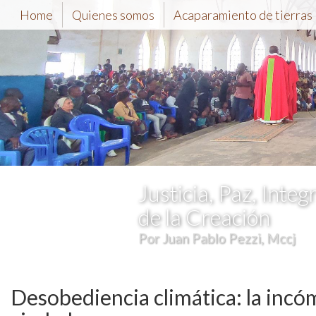
Home
Quienes somos
Acaparamiento de tierras
Justicia, Paz, Integ
de la Creación
Por Juan Pablo Pezzi, Mccj
Desobediencia climática: la incóm