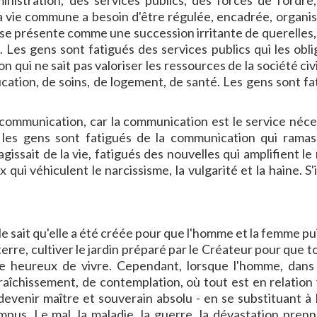
nistration, des services publics, des forces de l'ordre,
la vie commune a besoin d'être régulée, encadrée, organisé
ui se présente comme une succession irritante de querelles,
 Les gens sont fatigués des services publics qui les obli
n qui ne sait pas valoriser les ressources de la société civi
cation, de soins, de logement, de santé. Les gens sont fa
communication, car la communication est le service néce
les gens sont fatigués de la communication qui ramas
agissait de la vie, fatigués des nouvelles qui amplifient le
qui véhiculent le narcissisme, la vulgarité et la haine. S'
lle sait qu'elle a été créée pour que l'homme et la femme p
 terre, cultiver le jardin préparé par le Créateur pour que t
e heureux de vivre. Cependant, lorsque l'homme, dans
aîchissement, de contemplation, où tout est en relation v
evenir maître et souverain absolu - en se substituant à 
rompus. Le mal, la maladie, la guerre, la dévastation pren