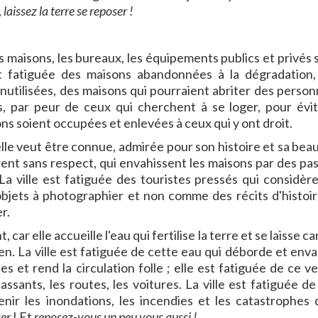
,
laissez la terre se reposer !
es maisons, les bureaux, les équipements publics et privés 
est fatiguée des maisons abandonnées à la dégradation,
nutilisées, des maisons qui pourraient abriter des person
, par peur de ceux qui cherchent à se loger, pour évit
ons soient occupées et enlevées à ceux qui y ont droit.
 elle veut être connue, admirée pour son histoire et sa bea
brent sans respect, qui envahissent les maisons par des pa
La ville est fatiguée des touristes pressés qui considère
bjets à photographier et non comme des récits d'histoir
r.
t, car elle accueille l'eau qui fertilise la terre et se laisse c
len. La ville est fatiguée de cette eau qui déborde et enva
s et rend la circulation folle ; elle est fatiguée de ce v
assants, les routes, les voitures. La ville est fatiguée d
enir les inondations, les incendies et les catastrophes 
ser
! Et
reposez-vous un peu vous aussi !