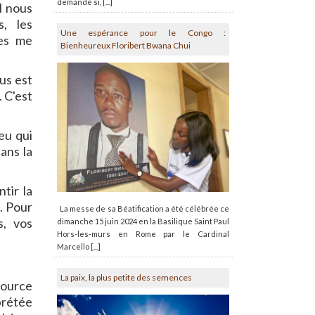
demandé si, [...]
l nous
s, les
Une espérance pour le Congo :
tes me
Bienheureux Floribert Bwana Chui
.
dus est
 C'est
eu qui
ans la
tir la
. Pour
La messe de sa Béatification a été célébrée ce
s, vos
dimanche 15 juin 2024 en la Basilique Saint Paul
Hors-les-murs en Rome par le Cardinal
Marcello [...]
La paix, la plus petite des semences
source
prétée