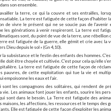
n dans son ensemble.
ailler la terre, ce qui la couvre et ses entrailles, lorsq
nsatiable. La terre est fatiguée de cette façon d'habiter l
on de vivre le présent qui ne se soucie pas de l'avenir 
ue les générations à venir respireront. La terre est fatig
limatiques sont, du point de vue de la terre, une rébellion
erre est fatiguée de la guerre, elle gémit et crie avec la 
rs Dieu depuis le sol » (Gn 4,10).
ur la subsistance et le festin des enfants des hommes. C'e
elle doit être choyée et cultivée. C'est pour cela qu'elle s'e
italière. La terre est fatiguée de cette façon de réclam
es pauvres, de cette exploitation qui tue la vie et multip
qui empoisonne les eaux et l'air.
i sont les compagnons des solitaires, qui rendent de pr
la vie. Les animaux font jouer les enfants, sourire les pe
 qui sont dans le besoin. La Terre est fatiguée des anima
maisons, les affections, les ressources et le temps des g
ants. Elle est fatiguée de cette façon d'exploiter les anim