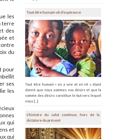
Tout être humain vit d'espérance
ue les
a terre
et des
uée et
 contre
voix du
st pour
mbellit
er ses
Tout être humain « en a une et en vit », étant
lie les
donné que nous sommes nos désirs et que la
somme des désirs constitue le but vers lequel
nous [...]
écieux
rsonnes
L'histoire du salut continue, hors de la
dictature du présent
ux qui
ens et
aux qui