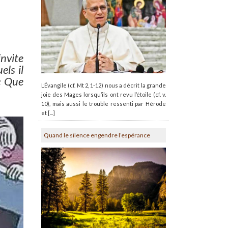
invite
els il
 « Que
L’Évangile (cf. Mt 2, 1-12) nous a décrit la grande
joie des Mages lorsqu’ils ont revu l’étoile (cf. v.
10), mais aussi le trouble ressenti par Hérode
et [...]
Quand le silence engendre l’espérance