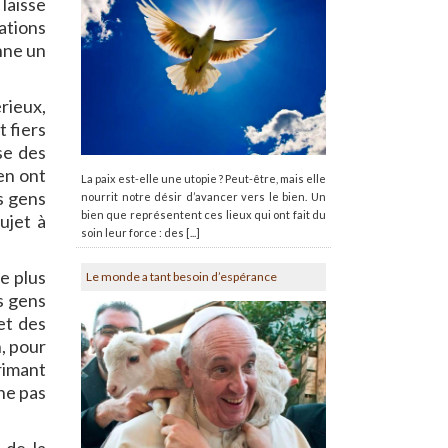
laisse
ations
onne un
érieux,
t fiers
ose des
en ont
La paix est-elle une utopie ? Peut-être, mais elle
s gens
nourrit notre désir d’avancer vers le bien. Un
bien que représentent ces lieux qui ont fait du
ujet à
soin leur force : des [...]
le plus
Le monde a tant besoin d’espérance
s gens
et des
, pour
rimant
 ne pas