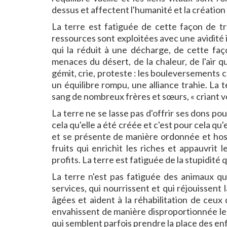
dessus et affectent l'humanité et la créatio
La terre est fatiguée de cette façon de trav
ressources sont exploitées avec une avidité i
qui la réduit à une décharge, de cette faç
menaces du désert, de la chaleur, de l'air q
gémit, crie, proteste : les bouleversements c
un équilibre rompu, une alliance trahie. La t
sang de nombreux frères et sœurs, « criant ve
La terre ne se lasse pas d'offrir ses dons po
cela qu'elle a été créée et c'est pour cela qu'
et se présente de manière ordonnée et hosp
fruits qui enrichit les riches et appauvrit l
profits. La terre est fatiguée de la stupidité 
La terre n'est pas fatiguée des animaux qu
services, qui nourrissent et qui réjouissent 
âgées et aident à la réhabilitation de ceux
envahissent de manière disproportionnée les 
qui semblent parfois prendre la place des enf