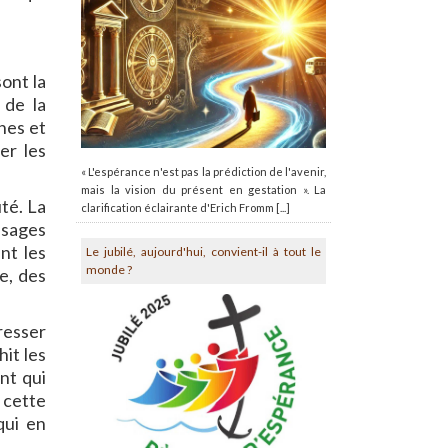
sont la
 de la
nes et
er les
« L'espérance n'est pas la prédiction de l'avenir,
mais la vision du présent en gestation ». La
uté. La
clarification éclairante d'Erich Fromm [...]
ssages
nt les
Le jubilé, aujourd'hui, convient-il à tout le
monde ?
e, des
aresser
hit les
ent qui
e cette
qui en