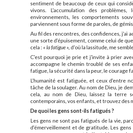
sentiment de beaucoup de ceux qui considèr
vivons. L'accumulation des problèmes, l
environnements, les comportements souve
parviennent sous forme de paroles, de gémiss
Au fil des rencontres, des confidences, j'ai 
une sorte d'épuisement, comme celui de quelq
cela :
« la fatigue »,
d’où la lassitude, me semble
C'est pourquoi je prie et j'invite à prier a
accompagne le chemin troublé de ses enfant
fatigue, la sécurité dans la peur, le courage 
L'humanité est fatiguée, et ceux d'entre n
tâche de la soulager. Au nom de Dieu, je de
cela, au nom de Dieu, laissez la terre
contemporains, vos enfants, et trouvez des mo
De quoi les gens sont-ils fatigués ?
Les gens ne sont pas fatigués de la vie, par
d'émerveillement et de gratitude. Les gens 