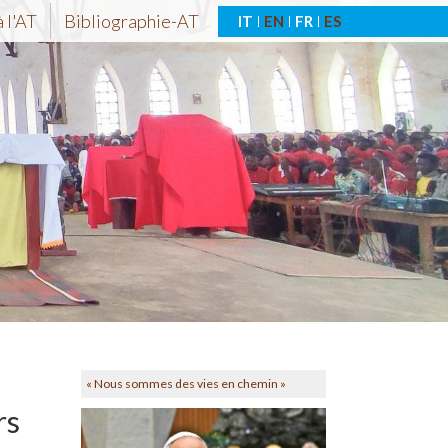
 l'AT
Bibliographie-AT
IT
EN
FR
ES
« Nous sommes des vies en chemin »
rs