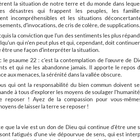
ent la situation de notre terre et du monde dans leque
es désastres qui frappent les peuples, les famille
nt incompréhensibles et les situations déconcertan
ements, d'invocations, de cris de colère, de supplications
acquis la conviction que l'un des sentiments les plus répan
u'un qui n'en peut plus et qui, cependant, doit continuer.
 être une façon d'interpréter la situation.
vec le psaume 22 : c'est la contemplation de l'œuvre de Di
s et qui ne les abandonne jamais. Il apporte le repos d
face aux menaces, la sérénité dans la vallée obscure.
ous qui ont la responsabilité du bien commun doivent sen
mande à tous d'explorer les moyens de soulager l'humanité
 se reposer ! Ayez de la compassion pour vous-même
yens de laisser la terre se reposer !
ce que la vie est un don de Dieu qui continue d'être une 
sont fatigués d'une vie dépourvue de sens, qui est inter