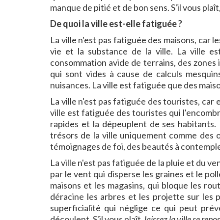
manque de pitié et de bon sens. S'il vous plaît
De quoi la ville est-elle fatiguée ?
La ville n'est pas fatiguée des maisons, car l
vie et la substance de la ville. La ville 
consommation avide de terrains, des zones i
qui sont vides à cause de calculs mesquins
nuisances. La ville est fatiguée que des mais
La ville n'est pas fatiguée des touristes, car
ville est fatiguée des touristes qui l'encom
rapides et la dépeuplent de ses habitants. 
trésors de la ville uniquement comme des o
témoignages de foi, des beautés à contemple
La ville n'est pas fatiguée de la pluie et du ven
par le vent qui disperse les graines et le pol
maisons et les magasins, qui bloque les route
déracine les arbres et les projette sur les p
superficialité qui néglige ce qui peut prév
découlent. S'il vous plaît,
laissez la ville se repo