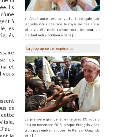
 de la
e. Ils
 d'une
« L'espérance est la vertu théologale par
gent à
laquelle nous désirons le royaume des cieux
le, les
et la vie éternelle comme notre bonheur, en
tigués
mettant notre confiance dans [...]
La géographie de l’espérance
ssaire
se les
 mal et
il vous
uissent
ous les
 cette
La première grande étreinte avec l’Afrique a
itale,
lieu en novembre 2015, lorsque François visite
Dieu -
trois pays emblématiques : le Kenya, l’Ouganda
nent le
et la [...]