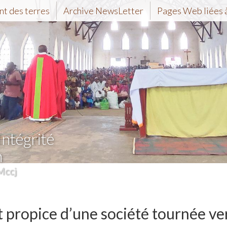
t des terres
Archive NewsLetter
Pages Web liées à
Intégrité
n
Mccj
 propice d’une société tournée ve