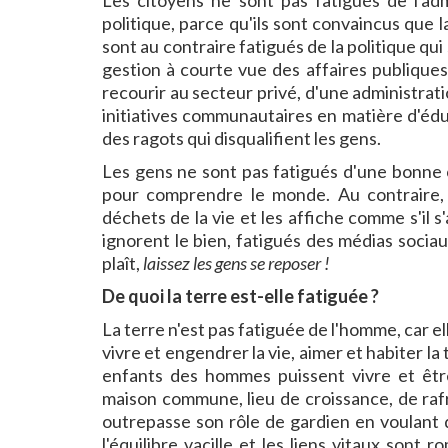
Les citoyens ne sont pas fatigués de l'admi
politique, parce qu'ils sont convaincus que 
sont au contraire fatigués de la politique q
gestion à courte vue des affaires publiques.
recourir au secteur privé, d'une administratio
initiatives communautaires en matière d'édu
des ragots qui disqualifient les gens.
Les gens ne sont pas fatigués d'une bonne 
pour comprendre le monde. Au contraire, 
déchets de la vie et les affiche comme s'il s'
ignorent le bien, fatigués des médias sociaux 
plaît,
laissez les gens se reposer !
De quoi la terre est-elle fatiguée ?
La terre n'est pas fatiguée de l'homme, car e
vivre et engendrer la vie, aimer et habiter la
enfants des hommes puissent vivre et êtr
maison commune, lieu de croissance, de rafr
outrepasse son rôle de gardien en voulant d
l'équilibre vacille et les liens vitaux sont 