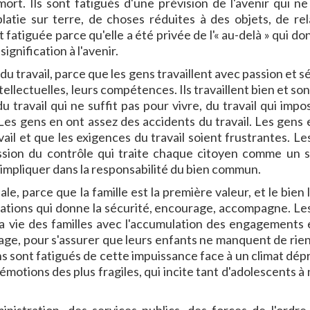
t. Ils sont fatigués d'une prévision de l'avenir qui ne 
platie sur terre, de choses réduites à des objets, de rel
 fatiguée parce qu'elle a été privée de l'« au-delà » qui d
ignification à l'avenir.
 du travail, parce que les gens travaillent avec passion et s
tellectuelles, leurs compétences. Ils travaillent bien et son
du travail qui ne suffit pas pour vivre, du travail qui imp
es gens en ont assez des accidents du travail. Les gens 
ail et que les exigences du travail soient frustrantes. Le
ession du contrôle qui traite chaque citoyen comme un s
impliquer dans la responsabilité du bien commun.
ale, parce que la famille est la première valeur, et le bien 
relations qui donne la sécurité, encourage, accompagne. Le
 la vie des familles avec l'accumulation des engagements 
age, pour s'assurer que leurs enfants ne manquent de rien
s sont fatigués de cette impuissance face à un climat dép
émotions des plus fragiles, qui incite tant d'adolescents à