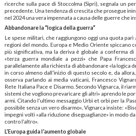
ricerche sulla pace di Stoccolma (Sipri), segnala un pe
precedente. Una tendenza di crescita che prosegue inin
nel 2024 una vera impennata a causa delle guerre che i
Abbandonare la “logica della guerra”
Le spese militari, che raggiungono oggi una quota pari al
regioni del mondo. Europa e Medio Oriente spiccano co
più significativa, ma la deriva è globale a conferma d
«terza guerra mondiale a pezzi» che Papa Francesc
parallelamente alla richiesta di abbandonare «la logica de
in corso almeno dall’inizio di questo secolo e, da allora,
osserva parlando ai media vaticani, Francesco Vignarc
Rete Italiana Pace e Disarmo. Secondo Vignarca, il riar
sistemi che vogliono prevaricare gli altri» aprendo le port
armi. Citando l’ultimo messaggio Urbi et orbi per la P
possibile senza un vero disarmo», Vignarca insiste: «Biso
impegni volti «alla riduzione diseguaglianze» in modo da 
contro l’altro».
L’Europa guida l’aumento globale