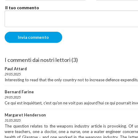
Il tuo commento
I commenti dai nostri lettori (3)
Paul Attard
29.05.2025
Interesting to read that the only country not to increase defence expend
Bernard Farine
29.05.2025
Ce qui est inquiétant, c'est qu'on ne voit pas aujourd'hui ce qui pourrait in
Margaret Henderson
31.05.2025
The question relates to the weapons industry article is provoking. Of us
were teachers, one a doctor, one a nurse, one a water engineer concern
health of Glasgow - and one worked in the weapons industry. The latte