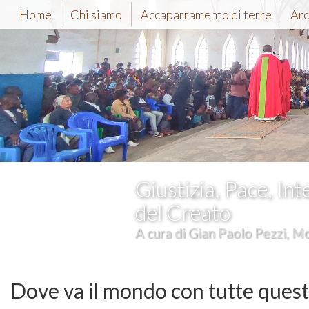
Home
Chi siamo
Accaparramento di terre
Arc
Giustizia, Pace, Int
del Creato
A cura di Gian Paolo Pezzi, Mc
Dove va il mondo con tutte quest