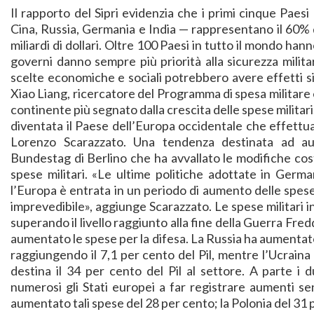
Il rapporto del Sipri evidenzia che i primi cinque Paesi
Cina, Russia, Germania e India — rappresentano il 60% 
miliardi di dollari. Oltre 100 Paesi in tutto il mondo han
governi danno sempre più priorità alla sicurezza militar
scelte economiche e sociali potrebbero avere effetti sig
Xiao Liang, ricercatore del Programma di spesa militare e
continente più segnato dalla crescita delle spese militari.
diventata il Paese dell’Europa occidentale che effettua p
Lorenzo Scarazzato. Una tendenza destinata ad au
Bundestag di Berlino che ha avvallato le modifiche costi
spese militari. «Le ultime politiche adottate in Germa
l’Europa è entrata in un periodo di aumento delle spese
imprevedibile», aggiunge Scarazzato. Le spese militari i
superando il livello raggiunto alla fine della Guerra Fre
aumentato le spese per la difesa. La Russia ha aumentato
raggiungendo il 7,1 per cento del Pil, mentre l’Ucraina
destina il 34 per cento del Pil al settore. A parte i 
numerosi gli Stati europei a far registrare aumenti se
aumentato tali spese del 28 per cento; la Polonia del 31 