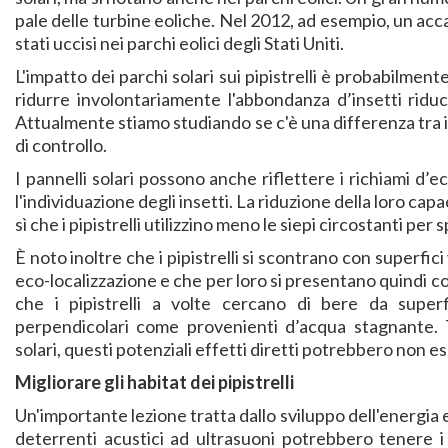
pale delle turbine eoliche. Nel 2012, ad esempio, un acc
stati uccisi nei parchi eolici degli Stati Uniti.
L'impatto dei parchi solari sui pipistrelli è probabilment
ridurre involontariamente l'abbondanza d’insetti riduce
Attualmente stiamo studiando se c'è una differenza tra il n
di controllo.
I pannelli solari possono anche riflettere i richiami d’ec
l'individuazione degli insetti. La riduzione della loro ca
sì che i pipistrelli utilizzino meno le siepi circostanti per 
È noto inoltre che i pipistrelli si scontrano con superfici v
eco-localizzazione e che per loro si presentano quindi 
che i pipistrelli a volte cercano di bere da superfi
perpendicolari come provenienti d’acqua stagnante. Tu
solari, questi potenziali effetti diretti potrebbero non es
Migliorare gli habitat dei pipistrelli
Un'importante lezione tratta dallo sviluppo dell'energia e
deterrenti acustici ad ultrasuoni potrebbero tenere i p