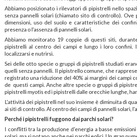
Abbiamo posizionato i rilevatori di pipistrelli nello spa
senza pannelli solari (chiamato sito di controllo). Ove po
dimensioni, uso del suolo e caratteristiche dei confin
presenza o l'assenza di pannelli solari.
Abbiamo monitorato 19 coppie di questi siti, durante
pipistrelli al centro dei campi e lungo i loro confini. I
localizzarsi e nutrirsi.
Sei delle otto specie o gruppi di pipistrelli studiati era
quelli senza pannelli. Il pipistrello comune, che rappresen
registrato una riduzione del 40% ai margini dei campi co
de questi campi. Anche altre specie o gruppi di pipistrelli
pipistrelli myotis ed i pipistrelli dalle orecchie lunghe, ha
L'attività dei pipistrelli nel suo insieme è diminuita di qu
ai siti di controllo. Al centro dei campi di pannelli solari, l'
Perché i pipistrelli fuggono dai parchi solari?
I conflitti tra la produzione d’energia a basse emissioni 
solari, ma si notano anche nei parchi eolici. Un gran nume