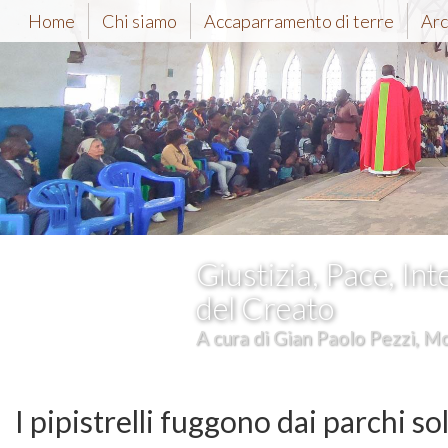
Home
Chi siamo
Accaparramento di terre
Arc
Giustizia, Pace, Int
del Creato
A cura di Gian Paolo Pezzi, Mc
I pipistrelli fuggono dai parchi 