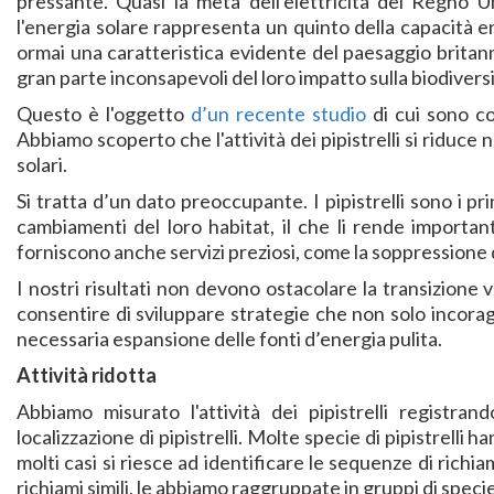
pressante. Quasi la metà dell'elettricità del Regno U
l'energia solare rappresenta un quinto della capacità ene
ormai una caratteristica evidente del paesaggio britann
gran parte inconsapevoli del loro impatto sulla biodiversi
Questo è l'oggetto
d’un recente studio
di cui sono coa
Abbiamo scoperto che l'attività dei pipistrelli si riduce ne
solari.
Si tratta d’un dato preoccupante. I pipistrelli sono i pri
cambiamenti del loro habitat, il che li rende importanti 
forniscono anche servizi preziosi, come la soppressione d
I nostri risultati non devono ostacolare la transizione 
consentire di sviluppare strategie che non solo incoragg
necessaria espansione delle fonti d’energia pulita.
Attività ridotta
Abbiamo misurato l'attività dei pipistrelli registrand
localizzazione di pipistrelli. Molte specie di pipistrelli h
molti casi si riesce ad identificare le sequenze di rich
richiami simili, le abbiamo raggruppate in gruppi di specie