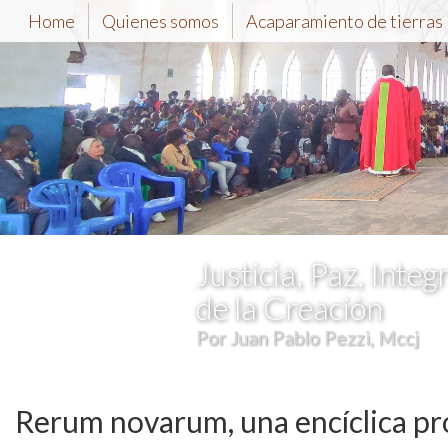
Home
Quienes somos
Acaparamiento de tierras
Justicia, Paz, Integ
de la Creación
Por Juan Pablo Pezzi, Mccj
Rerum novarum, una encíclica pr