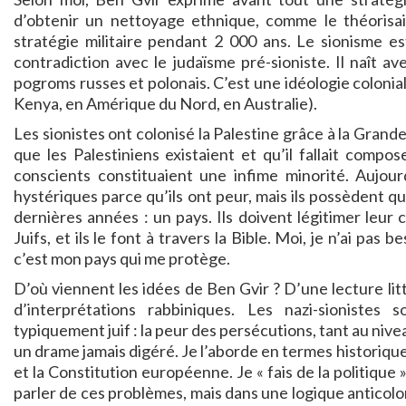
d’obtenir un nettoyage ethnique, comme le théorisaien
stratégie militaire pendant 2 000 ans. Le sionisme es
contradiction avec le judaïsme pré-sioniste. Il naît 
pogroms russes et polonais. C’est une idéologie colonia
Kenya, en Amérique du Nord, en Australie).
Les sionistes ont colonisé la Palestine grâce à la Grand
que les Palestiniens existaient et qu’il fallait compo
conscients constituaient une infime minorité. Aujourd
hystériques parce qu’ils ont peur, mais ils possèdent qu
dernières années : un pays. Ils doivent légitimer leur 
Juifs, et ils le font à travers la Bible. Moi, je n’ai pas 
c’est mon pays qui me protège.
D’où viennent les idées de Ben Gvir ? D’une lecture litt
d’interprétations rabbiniques. Les nazi-sionistes
typiquement juif : la peur des persécutions, tant au nivea
un drame jamais digéré. Je l’aborde en termes historiques
et la Constitution européenne. Je « fais de la politique 
parler de ces problèmes, mais dans une logique anticolon