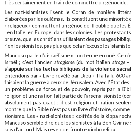
très certainement en train de commettre un génocide.
Les nazi-islamistes lisent le Coran de manière littér
élaborées par les oulémas. Ils constituent une minorité
« religieux » commettent un génocide. Il oublie que le
: en Italie, en Europe, dans les colonies. Les protestants
preuve, que les chrétiens utilisaient des passages bibliq
rien les sionistes, pas plus que cela n’excuse les islamiste
Mancuso parle d’« israélisme » : un terme erroné. Ce n’
Israël ; c’est l’ancien
stragisme
(du mot italien
strage
– 
s’appuie sur les textes bibliques de la violence sacra
entendons par « Livre révélé par Dieu ». Il a fallu 600 a
faisaient la guerre à ceux de Jérusalem. Avec l’État des Ju
un problème de force et de pouvoir, repris par la Bibl
religion et une nation fait partie de l’arsenal sioniste 
absolument pas exact : il est religion et nation seul
montre que la Bible n’est pas un livre d’histoire, comme
sionisme. Les « nazi-sionistes » coiffés de la kippa rech
Mancuso semble dire que les sionistes à la Ben Gvir ne s
suis d’accord. Mais revenons à notre « imbroglio ».