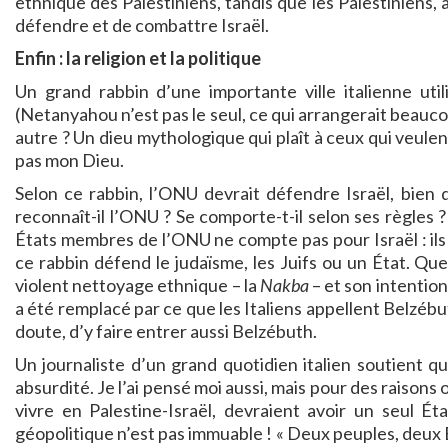
ethnique des Palestiniens, tandis que les Palestiniens, a
défendre et de combattre Israël.
Enfin : la religion et la politique
Un grand rabbin d’une importante ville italienne utili
(Netanyahou n’est pas le seul, ce qui arrangerait beauco
autre ? Un dieu mythologique qui plaît à ceux qui veulen
pas mon Dieu.
Selon ce rabbin, l’ONU devrait défendre Israël, bien q
reconnaît-il l’ONU ? Se comporte-t-il selon ses règles ?
États membres de l’ONU ne compte pas pour Israël : ils
ce rabbin défend le judaïsme, les Juifs ou un État. Que
violent nettoyage ethnique – la
Nakba
– et son intentio
a été remplacé par ce que les Italiens appellent Belzébu
doute, d’y faire entrer aussi Belzébuth.
Un journaliste d’un grand quotidien italien soutient q
absurdité. Je l’ai pensé moi aussi, mais pour des raisons o
vivre en Palestine-Israël, devraient avoir un seul Ét
géopolitique n’est pas immuable ! « Deux peuples, deux É