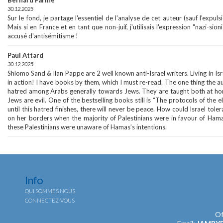
Bernard Farine
30.12.2025
Sur le fond, je partage l'essentiel de l'analyse de cet auteur (sauf l'expuls
Mais si en France et en tant que non-juif, j'utilisais l'expression "nazi-sioni
accusé d'antisémitisme !
Paul Attard
30.12.2025
Shlomo Sand & Ilan Pappe are 2 well known anti-Israel writers. Living in Is
in action! I have books by them, which I must re-read. The one thing the aut
hatred among Arabs generally towards Jews. They are taught both at ho
Jews are evil. One of the bestselling books still is “The protocols of the e
until this hatred finishes, there will never be peace. How could Israel toler
on her borders when the majority of Palestinians were in favour of Hama
these Palestinians were unaware of Hamas’s intentions.
Info
QUI SOMMES NOUS
CONNECTEZ-VOUS
Of