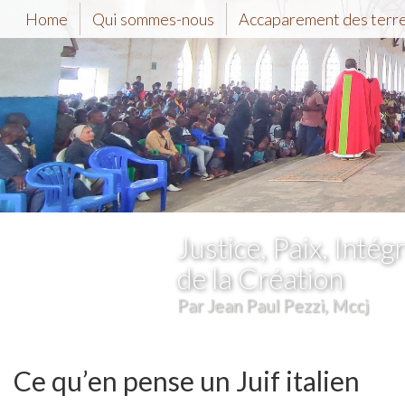
Home
Qui sommes-nous
Accaparement des terr
Justice, Paix, Intégr
de la Création
Par Jean Paul Pezzi, Mccj
Ce qu’en pense un Juif italien