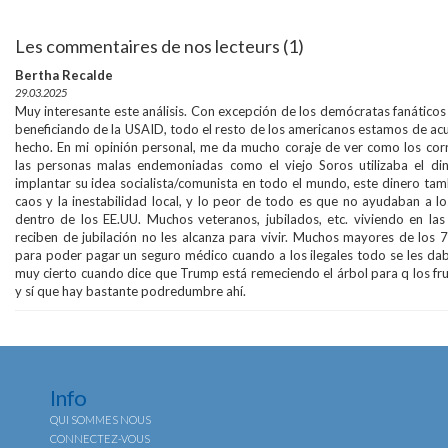
Les commentaires de nos lecteurs (1)
Bertha Recalde
29.03.2025
Muy interesante este análisis. Con excepción de los demócratas fanático
beneficiando de la USAID, todo el resto de los americanos estamos de ac
hecho. En mi opinión personal, me da mucho coraje de ver como los corr
las personas malas endemoniadas como el viejo Soros utilizaba el din
implantar su idea socialista/comunista en todo el mundo, este dinero ta
caos y la inestabilidad local, y lo peor de todo es que no ayudaban a l
dentro de los EE.UU. Muchos veteranos, jubilados, etc. viviendo en las
reciben de jubilación no les alcanza para vivir. Muchos mayores de los 
para poder pagar un seguro médico cuando a los ilegales todo se les daba 
muy cierto cuando dice que Trump está remeciendo el árbol para q los fru
y sí que hay bastante podredumbre ahí.
Info
QUI SOMMES NOUS
CONNECTEZ-VOUS