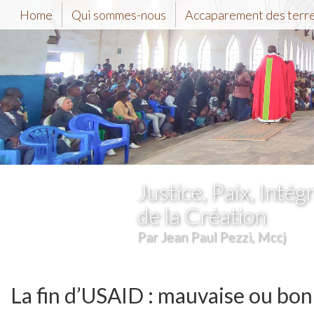
Home
Qui sommes-nous
Accaparement des terr
Justice, Paix, Intégr
de la Création
Par Jean Paul Pezzi, Mccj
La fin d’USAID : mauvaise ou bon