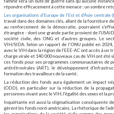
famine sera un outil de guerre sans qu’aucune instance
répondre efficacement à cette menace : un sombre reto
Les organisations d'Europe de l'Est et d'Asie centrale 
travail dans des domaines clés, allant de la fourniture d
au renforcement de la démocratie, pourraient s'effo
étrangère - dont une grande partie provient de l'USAID
société civile, des ONG et d'autres groupes. Le sect
VIH/SIDA. Selon un rapport de l’ONU publié en 2024, s
avec le VIH dans la région de l'EEE-AC ont accès à un tr
charge virale et 140 000 nouveaux cas de VIH ont été 
ces fonds pour ses programmes communautaires de pré
antirétrovirales (ART), le développement d'infrastruc
formation des travailleurs de la santé.
La réduction des fonds aura également un impact nég
(ODD), en particulier sur la réduction de la propagat
personnes vivant avec le VIH, l'égalité des sexes et la p
Inquiétante est aussi la stigmatisation conséquente de 
gèrent les fonds nord-américains. La rhétorique de l'adm
les organisations de la société civile comme des mena