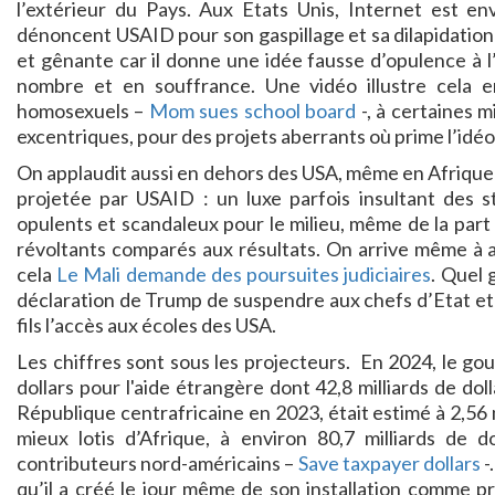
l’extérieur du Pays. Aux Etats Unis, Internet est en
dénoncent USAID pour son gaspillage et sa dilapidation
et gênante car il donne une idée fausse d’opulence à l
nombre et en souffrance. Une vidéo illustre cela en
homosexuels –
Mom sues school board
-, à certaines 
excentriques, pour des projets aberrants où prime l’idéo
On applaudit aussi en dehors des USA, même en Afrique 
projetée par USAID : un luxe parfois insultant des s
opulents et scandaleux pour le milieu, même de la part
révoltants comparés aux résultats. On arrive même à a
cela
Le Mali demande des poursuites judiciaires
. Quel 
déclaration de Trump de suspendre aux chefs d’Etat et a
fils l’accès aux écoles des USA.
Les chiffres sont sous les projecteurs. En 2024, le go
dollars pour l'aide étrangère dont 42,8 milliards de dol
République centrafricaine en 2023, était estimé à 2,56 m
mieux lotis d’Afrique, à environ 80,7 milliards de 
contributeurs nord-américains –
Save taxpayer dollars
-
qu’il a créé le jour même de son installation comme pr