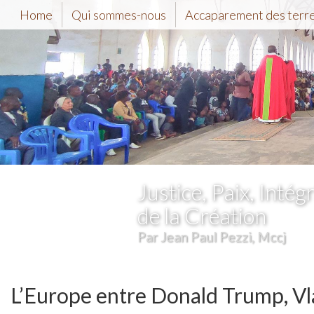
Home
Qui sommes-nous
Accaparement des terr
Justice, Paix, Intégr
de la Création
Par Jean Paul Pezzi, Mccj
L’Europe entre Donald Trump, Vla