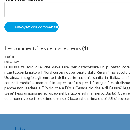
Les commentaires de nos lecteurs (1)
dario
05.06.2026
la Russia fa solo quel che deve fare per ostacoloare un pupazzo cor
naziste..con la nato e il Nord europa ossesionata dalla Russia " nei secolo de
Ucraina.. li toglie agli europei della varie nazioni.. sanita in Italia.. anni
controlli medici..armamenti in super profitto per il "rougue " capitalismo/
perche non lasciare a Dio cio che e Dio a Cesare cio che e di Cesare'' legg
Gesu' l espansionismo europeo nel baltico e sul mar nero...Basta! Guerre
ed amoner verso il prossimo e verso DIo..perche prima o poi LUI si scoccer
Info