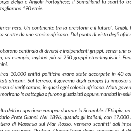
ngo Belga e Angola Portoghese; il Somaliland fu spartito t
i tagliarono 190 etnie.
frica nera. Un continente tra la preistoria e il futuro”, Ghibli,
ca scritte da uno storico africano. Dal punto di vista degli afric
 inglobarono centinaia di diversi e indipendenti gruppi, senza una
ia, ad esempio, inglobò più di 250 gruppi etno-linguistici. Fun
ini.
circa 10.000 entità politiche erano state accorpate in 40 co
ati africani. Sul terreno, il governo degli europei fu imposto 
tenza si verificarono, in quasi ogni colonia africana. Molti gover
 morirono in battaglia o furono giustiziati oppure mandati in esil
salto dell’occupazione europea durante lo Scramble: l’Etiopia, un
dario Prete Gianni. Nel 1896, quando gli italiani, con 17.000 
stiero di Massaua sul Mar Rosso, vennero sconfitti dall’imp
arsi ad occupare l’Eritrea. Quarant’anni dopo, comunque, il di