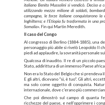
italiano Benito Mussolini si vendicò. Deciso a c
utilizzando mezzo milione di soldati, bombard
campagna, le forze italiane conquistarono la c
Inghilterra; e l’Etiopia fu trasformata in una pro
Somalia».
Fin qui Martin Meredith.
Il caso del Congo
Al congresso di Berlino (1884-1885), una de
personaggio più abile si rivelò Leopoldo II che 
piedi ad applaudire, la sovranità personale 
Qualcosa di inaudito. Il re di un piccolo pa
Stato, addirittura di un immenso Paese afric
Non era lo Stato del Belgio che si prendeva i
E gli altri, dicevano “sì, è tuo”. Gli altri, e
ma solo come oggetto di conquista. Natural
internazionale, dove c’erano più commerciant
Che poi dimostrò sul campo di quanta fer
ricchezze del paese, e nell’opprimere i cong