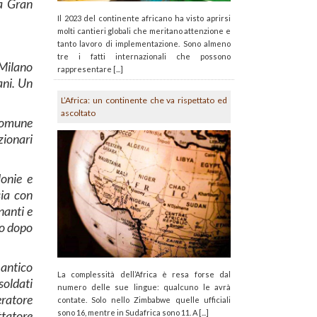
ra Gran
Il 2023 del continente africano ha visto aprirsi
molti cantieri globali che meritano attenzione e
tanto lavoro di implementazione. Sono almeno
tre i fatti internazionali che possono
 Milano
rappresentare [...]
ani. Un
L’Africa: un continente che va rispettato ed
ascoltato
 comune
zionari
lonie e
sia con
nanti e
io dopo
 antico
La complessità dell’Africa è resa forse dal
soldati
numero delle sue lingue: qualcuno le avrà
eratore
contate. Solo nello Zimbabwe quelle ufficiali
ttatore
sono 16, mentre in Sudafrica sono 11. A [...]