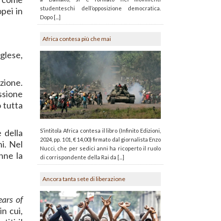
studenteschi dell’opposizione democratica.
pei in
Dopo [...]
Africa contesa più che mai
glese,
zione.
ssione
o tutta
 della
S’intitola Africa contesa il libro (Infinito Edizioni,
2024, pp. 101, € 14,00) firmato dal giornalista Enzo
i. Nel
Nucci, che per sedici anni ha ricoperto il ruolo
nne la
di corrispondente della Rai da [...]
Ancora tanta sete di liberazione
ears of
in cui,