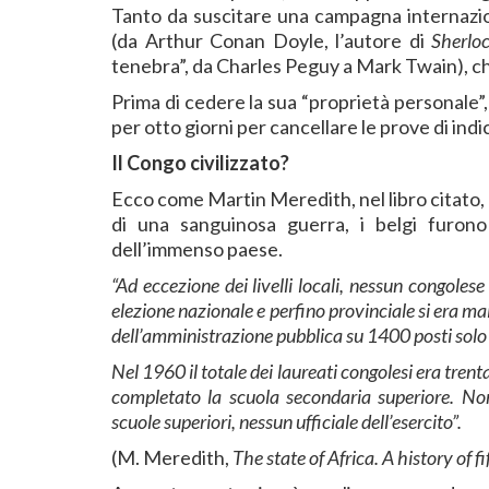
Tanto da suscitare una campagna internazion
(da Arthur Conan Doyle, l’autore di
Sherlo
tenebra”, da Charles Peguy a Mark Twain), che
Prima di cedere la sua “proprietà personale
per otto giorni per cancellare le prove di indici
Il Congo civilizzato?
Ecco come Martin Meredith, nel libro citato, d
di una sanguinosa guerra, i belgi furono
dell’immenso paese.
“Ad eccezione dei livelli locali, nessun congol
elezione nazionale e perfino provinciale si era ma
dell’amministrazione pubblica su 1400 posti solo t
Nel 1960 il totale dei laureati congolesi era tre
completato la scuola secondaria superiore. No
scuole superiori, nessun ufficiale dell’esercito”.
(M. Meredith,
The state of Africa. A history of 