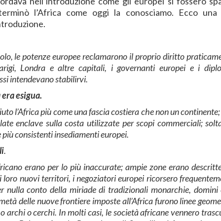
ordava nell’introduzione come gli europei si fossero spart
eterminò l’Africa come oggi la conosciamo. Ecco una 
ntroduzione.
ecolo, le potenze europee reclamarono il proprio diritto praticam
arigi, Londra e altre capitali, i governanti europei e i dipl
ssi intendevano stabilirvi.
 era esigua.
o l’Africa più come una fascia costiera che non un continente; 
olate enclave sulla costa utilizzate per scopi commerciali; solt
 più consistenti insediamenti europei.
li
.
africano erano per lo più inaccurate; ampie zone erano descrit
i loro nuovi territori, i negoziatori europei ricorsero frequentem
r nulla conto della miriade di tradizionali monarchie, domini 
 metà delle nuove frontiere imposte all’Africa furono linee geome
te o archi o cerchi. In molti casi, le società africane vennero trasc