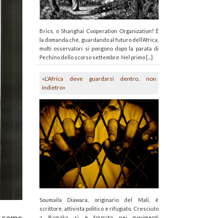
Brics, o Shanghai Cooperation Organization? È
la domanda che, guardando al futuro dell’Africa,
molti osservatori si pongono dopo la parata di
Pechino dello scorso settembre. Nel primo [...]
«L’Africa deve guardarsi dentro, non
indietro»
Soumaila Diawara, originario del Mali, è
scrittore, attivista politico e rifugiato. Cresciuto
pa come
a Bamako, si è formato nei movimenti