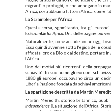
migranti o profughi, o che annegano in mar
Africa, cosa abbiamo fatto in Africa, come l’
Lo Scramble per l’Africa
Questa corsa, sgomitando, tra gli europei p
lo
Scramble for Africa
. Una delle pagine più ve
Naturalmente, come accade anche oggi, bisogn
Essa quindi avvenne sotto l’egida delle cosi
affidata loro da Dio e dal destino, portare in
l’Africa.
Uno dei motivi più ricorrenti della propaga
schiavitù. In suo nome gli europei schiavizz
1880 gli europei occupavano circa un decimo
Liberia (nazione fondata da schiavi americani li
La spartizione descritta da Martin Meredit
Martin Meredith, storico britannico, pubblic
independence
[La situazione dell’Africa. Stor