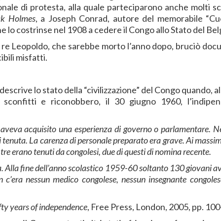
ale di protesta, alla quale parteciparono anche molti scr
ck Holmes
, a Joseph Conrad, autore del memorabile “Cu
 lo costrinse nel 1908 a cedere il Congo allo Stato del Bel
”, re Leopoldo, che sarebbe morto l’anno dopo, bruciò doc
bili misfatti.
escrive lo stato della “civilizzazione” del Congo quando, al
 sconfitti e riconobbero, il 30 giugno 1960, l’indipe
ese aveva acquisito una esperienza di governo o parlamentare. 
i tenuta. La carenza di personale preparato era grave. Ai massimi 
re erano tenuti da congolesi, due di questi di nomina recente.
nta. Alla fine dell’anno scolastico 1959-60 soltanto 130 giovani 
n c’era nessun medico congolese, nessun insegnante congoles
fifty years of independence
, Free Press, London, 2005, pp. 100