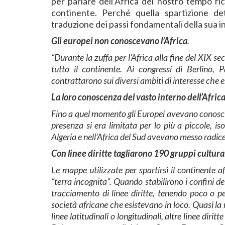
per parlare dell’Africa del nostro tempo ric
continente. Perché quella spartizione d
traduzione dei passi fondamentali della sua i
Gli europei non conoscevano l’Africa
.
“Durante la zuffa per l’Africa alla fine del XIX s
tutto il continente. Ai congressi di Berlino, P
contrattarono sui diversi ambiti di interesse che e
La loro conoscenza del vasto interno dell’Africa
Fino a quel momento gli Europei avevano conosciut
presenza si era limitata per lo più a piccole, is
Algeria e nell’Africa del Sud avevano messo radice
Con linee diritte tagliarono 190 gruppi cultura
Le mappe utilizzate per spartirsi il continente 
“terra incognita”. Quando stabilirono i confini de
tracciamento di linee diritte, tenendo poco o pe
società africane che esistevano in loco. Quasi la
linee latitudinali o longitudinali, altre linee dirit