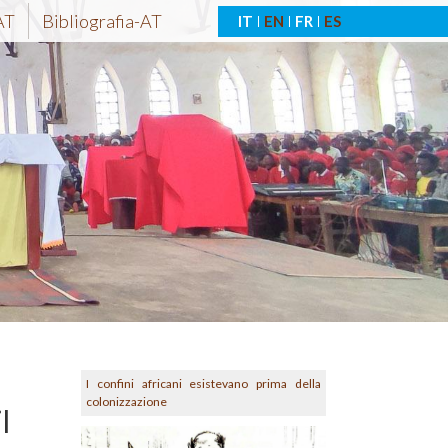
AT
Bibliografia-AT
IT
EN
FR
ES
I confini africani esistevano prima della
colonizzazione
l