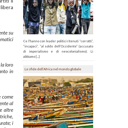
iti il
libera
ente su
omatici
Ce l’hanno con leader politici ritenuti “corrotti”,
“incapaci”, “al soldo dell’Occidente” (accusato
di imperialismo e di neocolonialismo). Li
abbiamo [...]
la loro
Le sfide dell’Africa nel mondo globale
anto in
te come
ente al
e altre
triche,
urate; i