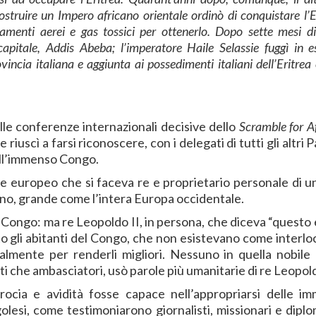
ostruire un Impero africano orientale ordinò di conquistare l’E
amenti aerei e gas tossici per ottenerlo. Dopo sette mesi d
apitale, Addis Abeba; l’imperatore Haile Selassie fuggì in es
vincia italiana e aggiunta ai possedimenti italiani dell’Eritrea 
lle conferenze internazionali decisive dello
Scramble for A
riuscì a farsi riconoscere, con i delegati di tutti gli altri P
sull’immenso Congo.
ese europeo che si faceva re e proprietario personale di un
ano, grande come l’intera Europa occidentale.
l Congo: ma re Leopoldo II, in persona, che diceva “questo 
ccetto gli abitanti del Congo, che non esistevano come interlo
mente per renderli migliori. Nessuno in quella nobile 
i che ambasciatori, usò parole più umanitarie di re Leopol
ocia e avidità fosse capace nell’appropriarsi delle i
olesi, come testimoniarono giornalisti, missionari e diplom