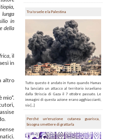
tiopia,
Tra Israele e la Palestina
i lunga
ilio in
e della
frica
, il
aesi in
 altro
Tutto questo è andato in fumo quando Hamas
ha lanciato un attacco al territorio israeliano
dalla Striscia di Gaza il 7 ottobre passato. Le
è mio”.
immagini di questa azione erano agghiaccianti,
cutori,
sia [...]
assise
do.
Perché un'eruzione cutanea guarisca,
bisogna smettere di grattarla
mmense
atici.