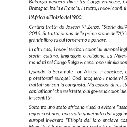
Bakongo vennero divisi tra Congo Francese, Co
Bretagna, Italia e Francia. In tutto, i nuovi confin
L’Africa all’inizio del ‘900.
Cartina tratta da Joseph Ki-Zerbo, “Storia dell’A
2016. Si tratta di una delle prime storie dell’Afri
grande libro su cui torneremo a parlare.
In altri casi, i nuovi territori coloniali europei
storia, cultura, linguaggio o religione. La Niger
mandati nel Congo Belga vi censirono seimila dom
Quando lo
Scramble for Africa
si concluse, 
protettorati europei. Così nacquero i moderni St
trattati sia con la conquista. Ma episodi di resis
capi africani che resistettero al governo coloniale
la sconfitta.
Soltanto uno stato africano riuscì a evitare l’as
regno cristiano, una volta governato dal leggen
europei invasero l’Etiopia dal loro enclave co
Menelik. Gli italiani vennero costretti a limit