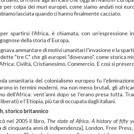
e per colpa dei muri europei, come siamo andati noi euro
abbiamo lasciata quando ci hanno finalmente cacciato.
er spartirsi l’Africa, è chiamata, con un’espressione in
rgognose della storia d’Europa.
ava ammantare di motivi umanitari l’invasione e la sparti
ddette “tre C” che gli europei “dovevano”, come storica mi
 Africa: Civiltà, Cristianesimo, Commercio. E così si preser
nda umanitaria del colonialismo europeo fu l’eliminazione
arono in termini moderni, ma non meno brutali, gli african
 dell’Africa: vent’anni dopo se l’erano presa tutta. Tra
berati) e l’Etiopia, più tardi occupata dagli italiani.
h, storico britannico
ò nel 2005 il libro,
The state of Africa.
A history of fifty y
ia di cinquanta anni di indipendenza], London, Free Press, 