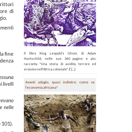
ittori
ore di
gio.
umenti
la fine
Il libro King Leopold’s Ghost, di Adam
Hochschild, nelle sue 360 pagine e più,
ndenza
racconta "Una storia di avidità, terrore ed
eroismo nell'Africa coloniale". È [...]
Nessuna
Avanti adagio, quasi indietro: come va
livelli
l’economia africana?
avevano
e nelle
-101).