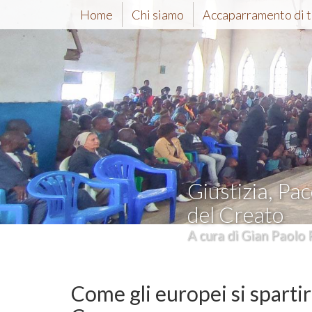
Home
Chi siamo
Accaparramento di t
Giustizia, Pac
del Creato
A cura di Gian Paolo 
Come gli europei si spartiro