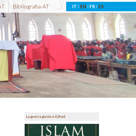
AT
Bibliografia-AT
IT
EN
FR
ES
La guerra giusta e il jihad