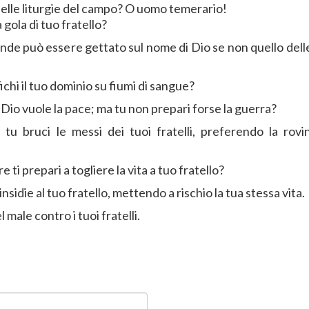
elle liturgie del campo? O uomo temerario!
a gola di tuo fratello?
nde può essere gettato sul nome di Dio se non quello delle
fichi il tuo dominio su fiumi di sangue?
.
Dio vuole la pace; ma tu non prepari forse la guerra?
tu bruci le messi dei tuoi fratelli, preferendo la rovin
 ti prepari a togliere la vita a tuo fratello?
insidie al tuo fratello, mettendo a rischio la tua stessa vita.
 male contro i tuoi fratelli.