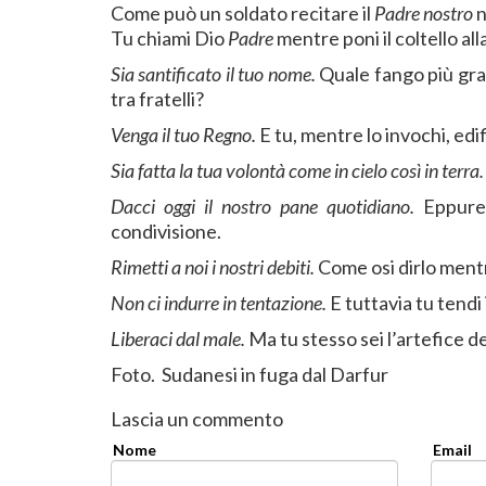
Come può un soldato recitare il
Padre nostro
n
Tu chiami Dio
Padre
mentre poni il coltello all
Sia santificato il tuo nome.
Quale fango più gra
tra fratelli?
Venga il tuo Regno.
E tu, mentre lo invochi, edi
Sia fatta la tua volontà come in cielo così in terra
Dacci oggi il nostro pane quotidiano.
Eppure 
condivisione.
Rimetti a noi i nostri debiti.
Come osi dirlo mentre
Non ci indurre in tentazione.
E tuttavia tu tendi 
Liberaci dal male.
Ma tu stesso sei l’artefice del
Foto. Sudanesi in fuga dal Darfur
Lascia un commento
Nome
Email