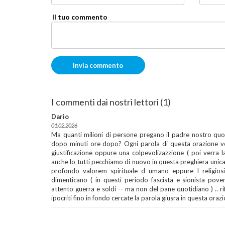
Il tuo commento
I commenti dai nostri lettori (1)
Dario
01.02.2026
Ma quanti milioni di persone pregano il padre nostro quo
dopo minuti ore dopo? Ogni parola di questa orazione v
giustificazione oppure una colpevolizazzione ( poi verra l
anche lo tutti pecchiamo di nuovo in questa preghiera unica
profondo valorem spirituale d umano eppure I religios
dimenticano ( in questi periodo fascista e sionista povero
attento guerra e soldi -- ma non del pane quotidiano ) .. r
ipocriti fino in fondo cercate la parola giusra in questa oraz