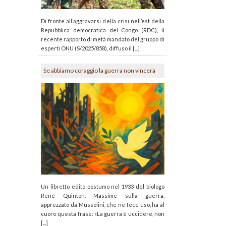
Di fronte all’aggravarsi della crisi nell’est della
Repubblica democratica del Congo (RDC), il
recente rapporto di metà mandato del gruppo di
esperti ONU (S/2025/858), diffuso il [...]
Se abbiamo coraggio la guerra non vincerà
Un libretto edito postumo nel 1933 del biologo
René Quinton, Massime sulla guerra,
apprezzato da Mussolini, che ne fece uso, ha al
cuore questa frase: «La guerra è uccidere, non
[...]