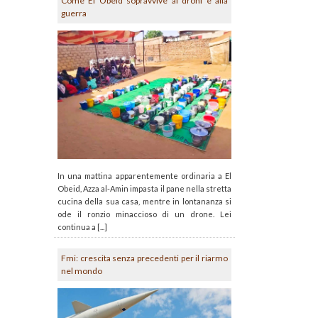
Come El Obeid sopravvive ai droni e alla
guerra
In una mattina apparentemente ordinaria a El
Obeid, Azza al-Amin impasta il pane nella stretta
cucina della sua casa, mentre in lontananza si
ode il ronzio minaccioso di un drone. Lei
continua a [...]
Fmi: crescita senza precedenti per il riarmo
nel mondo