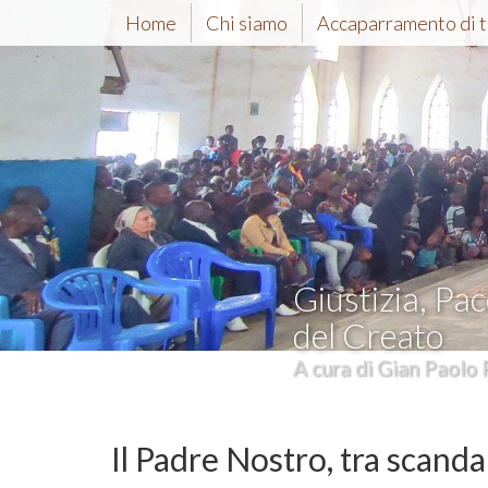
Home
Chi siamo
Accaparramento di t
Giustizia, Pac
del Creato
A cura di Gian Paolo 
Il Padre Nostro, tra scanda