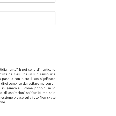
tidiamente? E poi se lo dimenticano
oluta da Gesu' ha un suo senso una
a pasqua con tutto il suo significato
 direi semplice da recitare ma con un
i in generale - come popolo se lo
 di aspirazioni spiritualiti ma solo
iflessione please sulla foto Non skate
ione