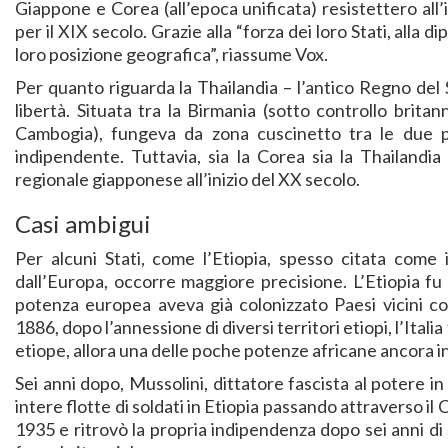
Giappone e Corea (all’epoca unificata) resistettero all’
per il XIX secolo. Grazie alla “forza dei loro Stati, alla d
loro posizione geografica”, riassume Vox.
Per quanto riguarda la Thailandia – l’antico Regno del S
libertà. Situata tra la Birmania (sotto controllo brita
Cambogia), fungeva da zona cuscinetto tra le due p
indipendente. Tuttavia, sia la Corea sia la Thailandi
regionale giapponese all’inizio del XX secolo.
Casi ambigui
Per alcuni Stati, come l’Etiopia, spesso citata come
dall’Europa, occorre maggiore precisione. L’Etiopia fu a
potenza europea aveva già colonizzato Paesi vicini c
1886, dopo l’annessione di diversi territori etiopi, l’Itali
etiope, allora una delle poche potenze africane ancora i
Sei anni dopo, Mussolini, dittatore fascista al potere in
intere flotte di soldati in Etiopia passando attraverso il
1935 e ritrovò la propria indipendenza dopo sei anni di