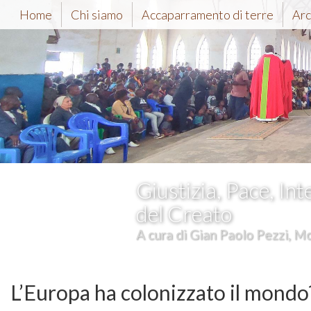
Home
Chi siamo
Accaparramento di terre
Arc
Giustizia, Pace, Int
del Creato
A cura di Gian Paolo Pezzi, Mc
L’Europa ha colonizzato il mondo