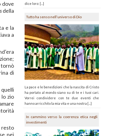
o dove
dice loro: [...]
s
della
Tutto ha senso nell’universo di Dio
a e la
iava a
nd’era
zione;
 tornò
ina di
La pace e le benedizioni che la nascita di Cristo
quelli
ha portato al mondo siano su di te e i tuoi cari.
 lo zio
Vorrei condividere con te due eventi che
famare
hanno arricchito la mia vita e una nostra [...]
torità
In cammino verso la coerenza etica negli
investimenti
 resto
se nei