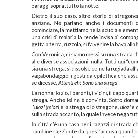
paraggi soprattutto la notte.
Dietro il suo caso, altre storie di stregon
anziane. Ne parlano anche i documenti de
cominciare, la mettiamo nella scuola element
una crisi di malaria la rende invisa ai compag
getta a terra, ruzzola, si fa venire la bava all
Con Veronica, ci siamo messi su una strada c
alle diverse associazioni, nulla. Tutti qui “c
sia una strega, si dissolse come la rugiada all’
vagabondaggio, i gesti da epilettica che as
se dicesse,
Attenti eh! Sono una strega
.
La nonna, lo zio, i parenti, i vicini, il capo qu
strega. Anche lei ne è convinta. Sotto doma
l’
ulozi (mlozi
è la strega o lo stregone,
ulozi
è q
sulla strada accanto, la quale invece nega tut
In città c’è una casa per i ragazzi di strada
bambine raggiunte da quest’accusa quando h