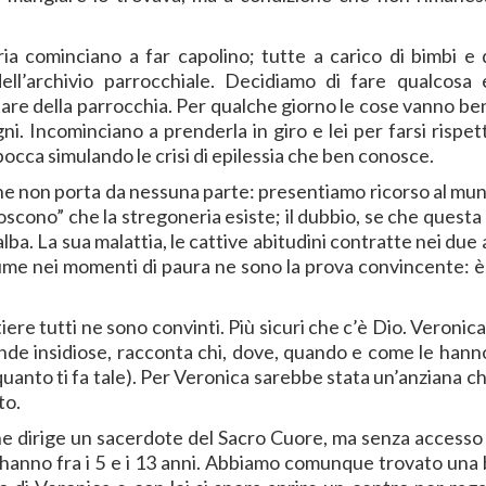
eria cominciano a far capolino; tutte a carico di bimbi e
ll’archivio parrocchiale. Decidiamo di fare qualcosa 
are della parrocchia. Per qualche giorno le cose vanno ben
ni. Incominciano a prenderla in giro e lei per farsi rispet
a bocca simulando le crisi di epilessia che ben conosce.
he non porta da nessuna parte: presentiamo ricorso al muni
onoscono” che la stregoneria esiste; il dubbio, se che quest
alba. La sua malattia, le cattive abitudini contratte nei due 
sume nei momenti di paura ne sono la prova convincente: 
artiere tutti ne sono convinti. Più sicuri che c’è Dio. Veronic
nde insidiose, racconta chi, dove, quando e come le hann
uanto ti fa tale). Per Veronica sarebbe stata un’anziana c
to.
 che dirige un sacerdote del Sacro Cuore, ma senza accesso
anno fra i 5 e i 13 anni. Abbiamo comunque trovato una