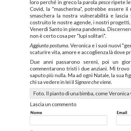
loro perché in greco la parola
pesce
ripete le 
Covid, la “mascherina”, potrebbe essere il
smaschera la nostra vulnerabilità e lascia
costruito le nostre agende, i nostri progetti,
Venerdì Santo in piena pandemia. Discernere
non è certo cosa per “lupi solitari”.
Aggiunta postuma.
Veronica e i suoi nuovi “ge
scaturire vita, amore e accoglienza là dove pri
Due anni passarono sereni, poi un giorn
commentarono tristi i due anziani. Mi trovo 
saputo più nulla. Ma ad ogni Natale, la sua f
chi sa vedere in lei il
Signore che viene
.
Foto. Il pianto di una bimba, come Veronic
Lascia un commento
Nome
Email