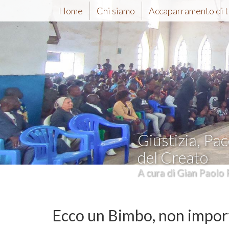
Home
Chi siamo
Accaparramento di t
Giustizia, Pac
del Creato
A cura di Gian Paolo 
Ecco un Bimbo, non importa