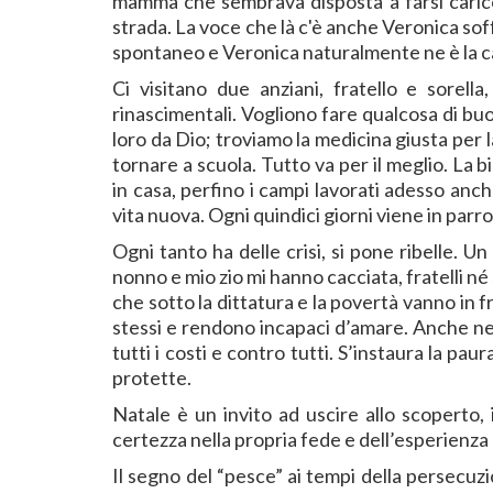
mamma che sembrava disposta a farsi carico 
strada. La voce che là c'è anche Veronica soff
spontaneo e Veronica naturalmente ne è la ca
Ci visitano due anziani, fratello e sorella
rinascimentali. Vogliono fare qualcosa di b
loro da Dio; troviamo la medicina giusta per l
tornare a scuola. Tutto va per il meglio. La 
in casa, perfino i campi lavorati adesso anc
vita nuova. Ogni quindici giorni viene in parr
Ogni tanto ha delle crisi, si pone ribelle. 
nonno e mio zio mi hanno cacciata, fratelli né
che sotto la dittatura e la povertà vanno in f
stessi e rendono incapaci d’amare. Anche nei
tutti i costi e contro tutti. S’instaura la paura
protette.
Natale è un invito ad uscire allo scoperto, il
certezza nella propria fede e dell’esperienza c
Il segno del “pesce” ai tempi della persecuzi