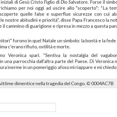
iniziali di
G
esù
C
risto
F
iglio di
D
io
S
alvatore. Forse il simb
 richiamo per noi oggi ad uscire allo “scoperto”: “La te
 scoperte quelle false e superflue sicurezze con cui a
 le nostre abitudini e priorità”, disse Papa Francesco la no
 il cammino di guarigione e ripresa in mezzo a questa pa
nitori” furono in quel Natale un simbolo: la bontà e la fed
ma c’erano rifiuto, ostilità e morte.
o Veronica sparì. "Sentiva la nostalgia del vagabo
in una parrocchia dall'altra parte del Paese. Di Veronica 
igura inerme in un pomeriggio afoso mi riappare e mi chiedo
a vittime dimentice nella tragedia del Congo. © 0004AC7B