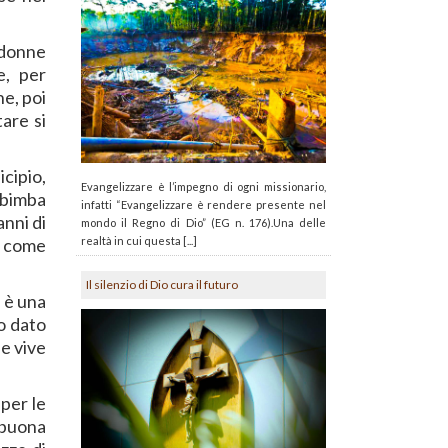
 donne
e, per
e, poi
tare si
cipio,
Evangelizzare è l’impegno di ogni missionario,
a bimba
infatti “Evangelizzare è rendere presente nel
anni di
mondo il Regno di Dio” (EG n. 176).Una delle
realtà in cui questa [...]
è come
Il silenzio di Dio cura il futuro
a è una
o dato
he vive
 per le
 buona