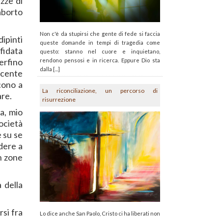
zze di
 aborto
Non c'è da stupirsi che gente di fede si faccia
ipinti
queste domande in tempi di tragedia come
fidata
questo: stanno nel cuore e inquietano,
perfino
rendono pensosi e in ricerca. Eppure Dio sta
dalla [...]
escente
cono a
La riconciliazione, un percorso di
are.
risurrezione
a, mio
società
e su se
dere a
in zone
a della
rsi fra
Lo dice anche San Paolo, Cristo ci ha liberati non