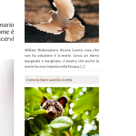
onario
nome è
cervi
William Shakespeare diceva, L’unica cosa che
non ha soluzione è la morte. Gesù, un ebreo
marginale e marginato, ci mostra che anche la
morte ha una risposta nella Pasqua, [...]
Come la lepre aiutò la civetta