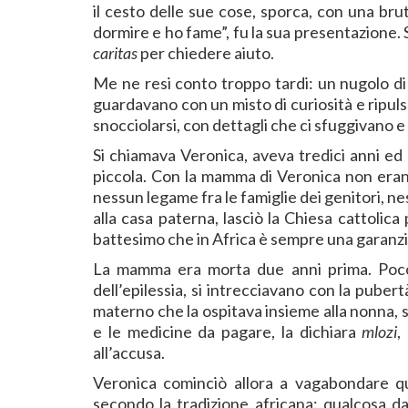
il cesto delle sue cose, sporca, con una bru
dormire e ho fame”, fu la sua presentazione. 
caritas
per chiedere aiuto.
Me ne resi conto troppo tardi: un nugolo di
guardavano con un misto di curiosità e ripul
snocciolarsi, con dettagli che ci sfuggivano e
Si chiamava Veronica, aveva tredici anni ed
piccola. Con la mamma di Veronica non erano
nessun legame fra le famiglie dei genitori, 
alla casa paterna, lasciò la Chiesa cattolic
battesimo che in Africa è sempre una garanzi
La mamma era morta due anni prima. Poco do
dell’epilessia, si intrecciavano con la puber
materno che la ospitava insieme alla nonna, 
e le medicine da pagare, la dichiara
mlozi
,
all’accusa.
Veronica cominciò allora a vagabondare qua
secondo la tradizione africana: qualcosa d