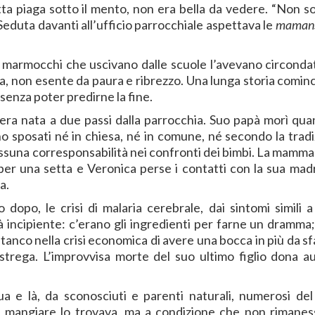
tta piaga sotto il mento, non era bella da vedere. “Non s
Seduta davanti all’ufficio parrocchiale aspettava le
maman
 marmocchi che uscivano dalle scuole l’avevano circondat
sa, non esente da paura e ribrezzo. Una lunga storia cominc
 senza poter predirne la fine.
 era nata a due passi dalla parrocchia. Suo papà morì qua
 sposati né in chiesa, né in comune, né secondo la tradi
nessuna corresponsabilità nei confronti dei bimbi. La mamma
a per una setta e Veronica perse i contatti con la sua madr
a.
po, le crisi di malaria cerebrale, dai sintomi simili a 
tà incipiente: c’erano gli ingredienti per farne un dramma;
stanco nella crisi economica di avere una bocca in più da s
 strega. L’improvvisa morte del suo ultimo figlio dona au
 e là, da sconosciuti e parenti naturali, numerosi del
a mangiare lo trovava, ma a condizione che non rimanes