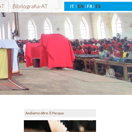
AT
Bibliografia-AT
IT
EN
FR
ES
Andiamo oltre. È Pasqua.