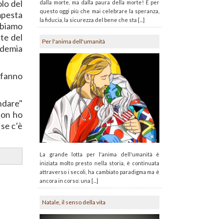
olo del
dalla morte, ma dalla paura della morte! E per
questo oggi più che mai celebrare la speranza,
mpesta
la fiducia, la sicurezza del bene che sta [...]
bbiamo
tte del
Per l'anima dell'umanità
ndemia
e fanno
ndare"
non ho
 se c’è
La grande lotta per l'anima dell'umanità è
iniziata molto presto nella storia, è continuata
attraverso i secoli, ha cambiato paradigma ma è
ancora in corso: una [...]
Natale, il senso della vita