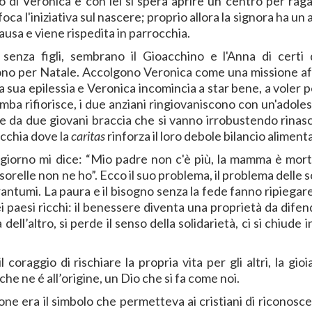
di Veronica e con lei si spera aprire un centro per raga
oca l'iniziativa sul nascere; proprio allora la signora ha un
usa e viene rispedita in parrocchia.
, senza figli, sembrano il Gioacchino e l'Anna di certi d
uono per Natale. Accolgono Veronica come una missione af
a sua epilessia e Veronica incomincia a star bene, a voler 
bimba rifiorisce, i due anziani ringiovaniscono con un'adol
he da due giovani braccia che si vanno irrobustendo rinas
occhia dove la
caritas
rinforza il loro debole bilancio aliment
Un giorno mi dice: “Mio padre non c'è più, la mamma è mort
 sorelle non ne ho”. Ecco il suo problema, il problema delle 
rantumi. La paura e il bisogno senza la fede fanno ripiegar
 paesi ricchi: il benessere diventa una proprietà da difen
 dell’altro, si perde il senso della solidarietà, ci si chiude 
 coraggio di rischiare la propria vita per gli altri, la gioi
he ne é all’origine, un Dio che si fa come noi.
one era il simbolo che permetteva ai cristiani di riconosce