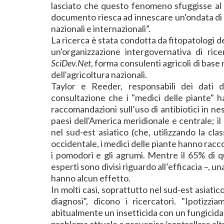
lasciato che questo fenomeno sfuggisse al 
documento riesca ad innescare un'ondata di 
nazionali e internazionali”.
La ricerca è stata condotta da fitopatologi d
un'organizzazione intergovernativa di rice
SciDev.Net
, forma consulenti agricoli di base
dell'agricoltura nazionali.
Taylor e Reeder, responsabili dei dati 
consultazione che i "medici delle piante" 
raccomandazioni sull’uso di antibiotici in ne
paesi dell'America meridionale e centrale; i
nel sud-est asiatico (che, utilizzando la cl
occidentale, i medici delle piante hanno racc
i pomodori e gli agrumi. Mentre il 65% di q
esperti sono divisi riguardo all’efficacia –, una
hanno alcun effetto.
In molti casi, soprattutto nel sud-est asiat
diagnosi", dicono i ricercatori. "Ipotizzi
abitualmente un insetticida con un fungicida 