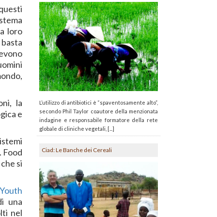
questi
sistema
a loro
 basta
devono
uomini
mondo,
ni, la
L’utilizzo di antibiotici è “spaventosamente alto”,
secondo Phil Taylor coautore della menzionata
ogica e
indagine e responsabile formatore della rete
globale di cliniche vegetali, [...]
istemi
Ciad: Le Banche dei Cereali
i. Food
 che si
 Youth
di una
ti nel