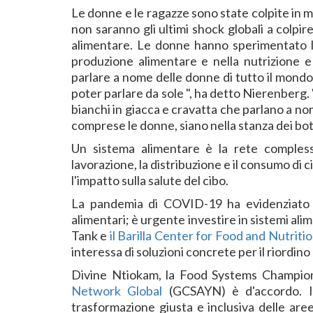
Le donne e le ragazze sono state colpite in 
non saranno gli ultimi shock globali a colpir
alimentare. Le donne hanno sperimentato la p
produzione alimentare e nella nutrizione e
parlare a nome delle donne di tutto il mond
poter parlare da sole ", ha detto Nierenberg
bianchi in giacca e cravatta che parlano a n
comprese le donne, siano nella stanza dei bot
Un sistema alimentare è la rete complessa 
lavorazione, la distribuzione e il consumo di
l'impatto sulla salute del cibo.
La pandemia di COVID-19 ha evidenziato pro
alimentari; è urgente investire in sistemi ali
Tank e
il Barilla Center for Food and Nutriti
interessa di soluzioni concrete per il riordin
Divine Ntiokam, la Food Systems Champi
Network Global
(GCSAYN) è d'accordo. I
trasformazione giusta e inclusiva delle are