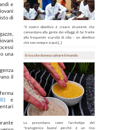
randi e
iovani
sto di
“Il nostro obiettivo è creare strumenti che
consentano alla gente dei villaggi di far fronte
agazze,
alla frequente scarsità di cibo – un obiettivo
giovani
che non sempre si può [...]
rocessi
bo una
Il riso che doveva salvare il mondo
urgenza
ano il
fferma
RI)
e
entari
urante
Lo presentano come l’archetipo del
 verso
“transgenico buono” perché è un riso