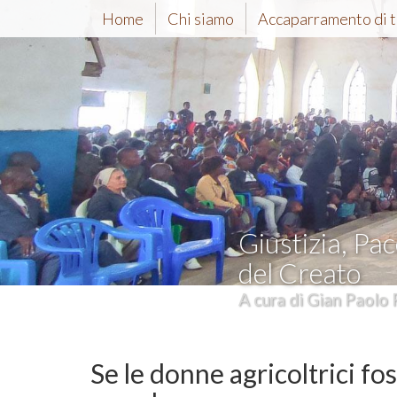
Home
Chi siamo
Accaparramento di t
Giustizia, Pac
del Creato
A cura di Gian Paolo 
Se le donne agricoltrici foss