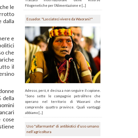
 che le
Fitogenetiche per l’Alimentazione e [...]
rrotto
Ecuador. "Lasciateci vivere da Waorani!"
e dalla
nere e
olitici
so che
cariche
tto il
ersino
donne
Adesso, però, è decisa a non seguire il copione.
“Sono sette le compagnie petrolifere che
% della
operano nel territorio di Waorani che
 uomini
comprende quattro province. Quali vantaggi
bancari
abbiamo [...]
e cose
stiene
Uso "allarmante" di antibiotici d’uso umano
nell’agricoltura