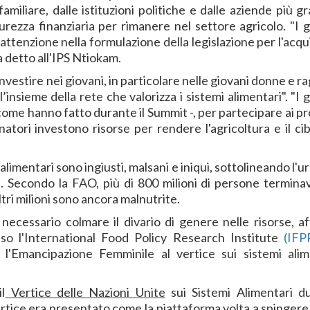
amiliare, dalle istituzioni politiche e dalle aziende più g
urezza finanziaria per rimanere nel settore agricolo. "I g
ttenzione nella formulazione della legislazione per l'acqui
ha detto all'IPS Ntiokam.
investire nei giovani, in particolare nelle giovani donne e r
’insieme della rete che valorizza i sistemi alimentari". "I 
 come hanno fatto durante il Summit -, per partecipare ai p
atori investono risorse per rendere l'agricoltura e il ci
 alimentari sono ingiusti, malsani e iniqui, sottolineando l'
e. Secondo la FAO, più di 800 milioni di persone terminav
tri milioni sono ancora malnutrite.
è necessario colmare il divario di genere nelle risorse, a
sso l'International Food Policy Research Institute
(IFP
l'Emancipazione Femminile al vertice sui sistemi alim
l
Vertice delle Nazioni Unite
sui Sistemi Alimentari d
rtice era presentato come la piattaforma volta a spingere