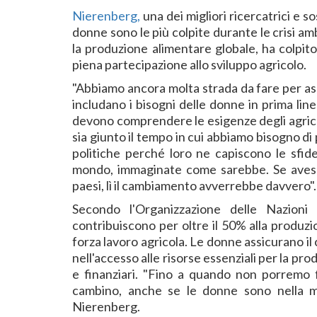
Nierenberg,
una dei migliori ricercatrici e so
donne sono le più colpite durante le crisi a
la produzione alimentare globale, ha colpito 
piena partecipazione allo sviluppo agricolo.
"Abbiamo ancora molta strada da fare per ass
includano i bisogni delle donne in prima linea
devono comprendere le esigenze degli agricol
sia giunto il tempo in cui abbiamo bisogno di
politiche perché loro ne capiscono le sfide"
mondo, immaginate come sarebbe. Se avess
paesi, lì il cambiamento avverrebbe davvero".
Secondo l'Organizzazione delle Nazion
contribuiscono per oltre il 50% alla produzio
forza lavoro agricola. Le donne assicurano il 
nell'accesso alle risorse essenziali per la pr
e finanziari. "Fino a quando non porremo f
cambino, anche se le donne sono nella ma
Nierenberg.