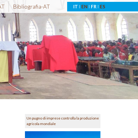
AT
Bibliografia-AT
IT
EN
FR
ES
Un pugno di imprese controlla la produzione
agricola mondiale