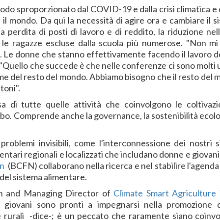
modo sproporzionato dal COVID-19 e dalla crisi climatica e 
e il mondo. Da qui la necessità di agire ora e cambiare il 
erdita di posti di lavoro e di reddito, la riduzione nell
 le ragazze escluse dalla scuola più numerose. "Non mi
o. Le donne che stanno effettivamente facendo il lavoro 
. "Quello che succede è che nelle conferenze ci sono molti 
ome del resto del mondo. Abbiamo bisogno che il resto del 
toni".
di tutte quelle attività che coinvolgono le coltivazio
 cibo. Comprende anche la governance, la sostenibilità ecol
blemi invisibili, come l'interconnessione dei nostri s
mentari regionali e localizzati che includano donne e giovan
on
(BCFN) collaborano nella ricerca e nel stabilire l'agenda
o del sistema alimentare.
on and Managing Director of
Climate Smart Agriculture
 giovani sono pronti a impegnarsi nella promozione 
e rurali -dice-; è un peccato che raramente siano coinvol