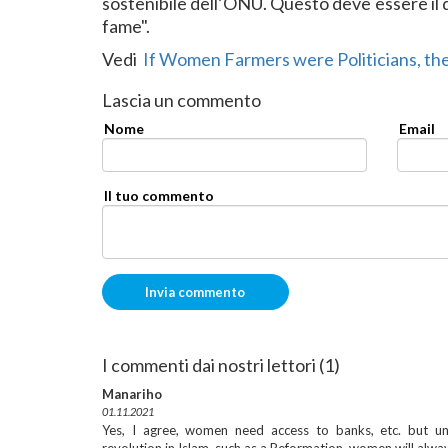
sostenibile dell’ONU. Questo deve essere il d
fame".
Vedi
If Women Farmers were Politicians, t
Lascia un commento
Nome
Email
Il tuo commento
I commenti dai nostri lettori (1)
Manariho
01.11.2021
Yes, I agree, women need access to banks, etc. but unti