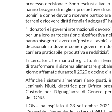
processo decisionale. Sono esclusi a livello f
hanno bisogno di migliori prospettive di sic
uomini e donne devono ricevere particolare a
terreni e ricevere diritti fondiari adeguati", 
"I donatori e i governi internazionali devono 
per una loro partecipazione significativa nell
hanno bisogno di avere un 'posto al tavolo' -
decisionali su dove e come i governi e i don
carriera praticabile, produttiva e redditizia".
I ricercatori affermano che gli attuali sistemi
di trasformare il sistema alimentare global
giorno affamate durante il 2020 e decine di al
Affinché i sistemi alimentari siano giusti, 
Jemimah Njuki, direttrice per l'Africa pre
Custode per l'Uguaglianza di Genere per 
dell’ONU.
L’ONU ha ospitato il 23 settembre 2021 i
l’Assemblea Generale della stessa ONU. Il ve