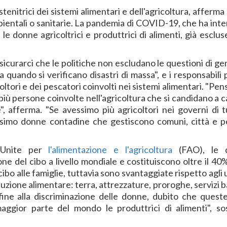
stenitrici dei sistemi alimentari e dell'agricoltura, afferma
mbientali o sanitarie. La pandemia di COVID-19, che ha inte
le donne agricoltrici e produttrici di alimenti, già esclus
icurarci che le politiche non escludano le questioni di ge
 quando si verificano disastri di massa", e i responsabili p
tori e dei pescatori coinvolti nei sistemi alimentari. "Pen
 più persone coinvolte nell'agricoltura che si candidano a 
, afferma. "Se avessimo più agricoltori nei governi di tu
imo donne contadine che gestiscono comuni, città e p
i Unite per
l'alimentazione e l'agricoltura
(FAO), le 
ne del cibo a livello mondiale e costituiscono oltre il 40
cibo alle famiglie, tuttavia sono svantaggiate rispetto agli
oduzione alimentare: terra, attrezzature, proroghe, servizi 
ine alla discriminazione delle donne, dubito che quest
ggior parte del mondo le produttrici di alimenti", so