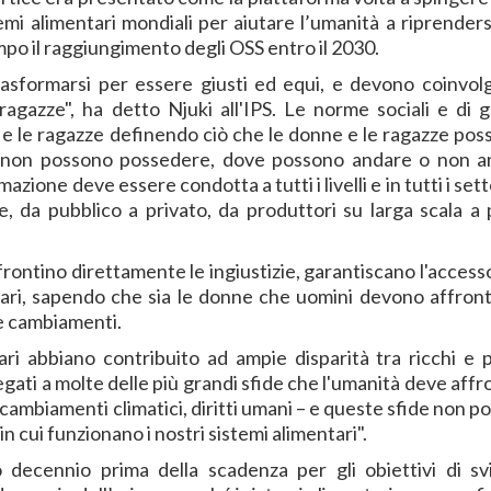
i alimentari mondiali per aiutare l’umanità a riprendersi
o il raggiungimento degli OSS entro il 2030.
trasformarsi per essere giusti ed equi, e devono coinvol
ragazze", ha detto Njuki all'IPS. Le norme sociali e di 
e le ragazze definendo ciò che le donne e le ragazze pos
 non possono possedere, dove possono andare o non a
one deve essere condotta a tutti i livelli e in tutti i sett
le, da pubblico a privato, da produttori su larga scala a p
rontino direttamente le ingiustizie, garantiscano l'access
ndiari, sapendo che sia le donne che uomini devono affront
re cambiamenti.
tari abbiano contribuito ad ampie disparità tra ricchi e p
egati a molte delle più grandi sfide che l'umanità deve aff
cambiamenti climatici, diritti umani – e queste sfide non 
 cui funzionano i nostri sistemi alimentari".
 decennio prima della scadenza per gli obiettivi di sv