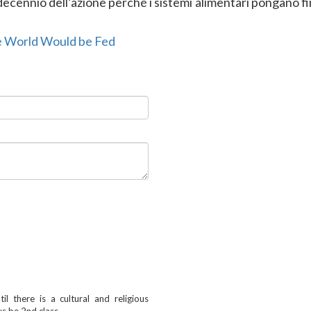
ecennio dell’azione perché i sistemi alimentari pongano fi
he World Would be Fed
l there is a cultural and religious