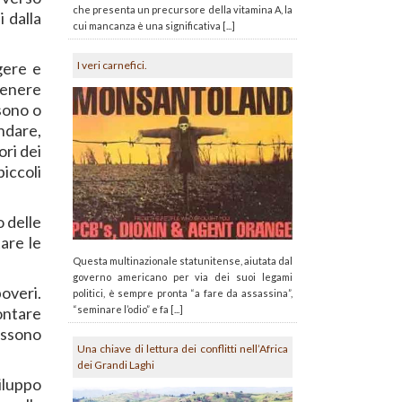
che presenta un precursore della vitamina A, la
 dalla
cui mancanza è una significativa [...]
gere e
I veri carnefici.
genere
sono o
ndare,
ori dei
iccoli
o delle
are le
Questa multinazionale statunitense, aiutata dal
governo americano per via dei suoi legami
overi.
politici, è sempre pronta “a fare da assassina”,
“seminare l’odio” e fa [...]
rontare
possono
Una chiave di lettura dei conflitti nell’Africa
dei Grandi Laghi
iluppo