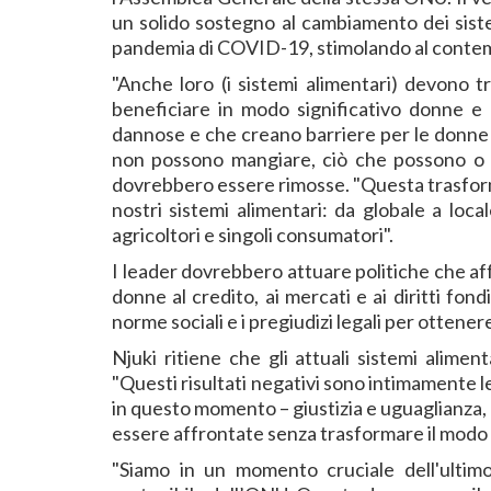
un solido sostegno al cambiamento dei sistem
pandemia di COVID-19, stimolando al contemp
"Anche loro (i sistemi alimentari) devono 
beneficiare in modo significativo donne e 
dannose e che creano barriere per le donne 
non possono mangiare, ciò che possono o
dovrebbero essere rimosse. "Questa trasformazi
nostri sistemi alimentari: da globale a loca
agricoltori e singoli consumatori".
I leader dovrebbero attuare politiche che aff
donne al credito, ai mercati e ai diritti fo
norme sociali e i pregiudizi legali per ottene
Njuki ritiene che gli attuali sistemi alimen
"Questi risultati negativi sono intimamente l
in questo momento – giustizia e uguaglianza, 
essere affrontate senza trasformare il modo in
"Siamo in un momento cruciale dell'ultimo