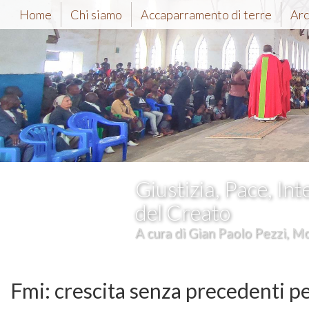
Home
Chi siamo
Accaparramento di terre
Arc
Giustizia, Pace, Int
del Creato
A cura di Gian Paolo Pezzi, Mc
Fmi: crescita senza precedenti p