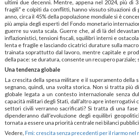
ultimi due decenni. Mentre, appena nel 2024, più di 35 
fragili” e colpiti da conflitti, hanno vissuto situazioni d
anno, circa il 45% della popolazione mondiale si è concent
più ampia degli esperti del Fondo monetario internazion
guerre su vasta scala. Guerre che, al di là del devasta
inflazionistici, tensioni fiscali, squilibri interni e ostac
lenta e fragile e lasciando cicatrici durature sulla macr
trainata soprattutto dal lavoro, mentre capitale e prod
della pace: se duratura, consente un recupero parziale; se 
Una tendenza globale
La crescita della spesa militare e il superamento della s
segnano, quindi, una svolta storica. Non si tratta più d
globale legata a un contesto internazionale senza dub
capacità militari degli Stati, dall’altro apre interrogativ
settori civili verranno sacrificati? Si tratta di una f
dipenderanno dall’evoluzione degli equilibri geopolitic
tornata a essere una priorità centrale nei bilanci pubblic
Vedere,
Fmi: crescita senza precedenti per il riarmo ne