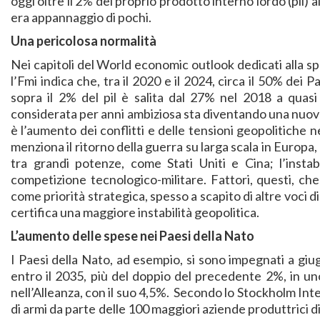
oggi oltre il 2% del proprio prodotto interno lordo (pil) a
era appannaggio di pochi.
Una pericolosa normalità
Nei capitoli del World economic outlook dedicati alla spes
l’Fmi indica che, tra il 2020 e il 2024, circa il 50% dei 
sopra il 2% del pil è salita dal 27% nel 2018 a quas
considerata per anni ambiziosa sta diventando una nuova,
è l’aumento dei conflitti e delle tensioni geopolitiche neg
menziona il ritorno della guerra su larga scala in Europa, 
tra grandi potenze, come Stati Uniti e Cina; l’insta
competizione tecnologico-militare. Fattori, questi, che
come priorità strategica, spesso a scapito di altre voci d
certifica una maggiore instabilità geopolitica.
L’aumento delle spese nei Paesi della Nato
I Paesi della Nato, ad esempio, si sono impegnati a giu
entro il 2035, più del doppio del precedente 2%, in uno
nell’Alleanza, con il suo 4,5%. Secondo lo Stockholm Inte
di armi da parte delle 100 maggiori aziende produttrici d