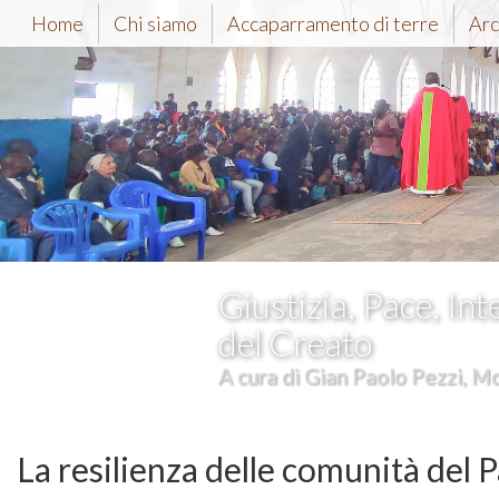
Home
Chi siamo
Accaparramento di terre
Arc
Giustizia, Pace, Int
del Creato
A cura di Gian Paolo Pezzi, Mc
La resilienza delle comunità del P