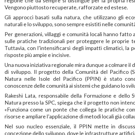
regione che da sempre si distingue per la propria resi
Vengono piuttosto recuperate, rafforzate ed estese.
Gli approcci basati sulla natura, che utilizzano gli eco
naturali e lo sviluppo, sono sempre esistiti nelle comunità
Per generazioni, villaggi e comunità locali hanno fatto
sulle pratiche tradizionali per proteggere le proprie t
Tuttavia, con l’intensificarsi degli impatti climatici, l
risposte più ampie e incisive.
Una nuova iniziativa regionale mira dunque a colmare il di
di sviluppo. Il progetto della Comunità del Pacifico (
Natura nelle Isole del Pacifico (PPIN) è stato conc
conoscenze delle comunità ai sistemi che guidano lo svilu
Rakeshi Lata, responsabile della Formazione e dello Sv
Natura presso la SPC, spiega che il progetto non intende 
«Funziona come un ponte che collega le pratiche comuni
risorse e ampliare l’applicazione di metodi locali già colla
Nel suo nucleo essenziale, il PPIN mette in discuss
concezione dello sviluppo, dove le infrastrutture artific