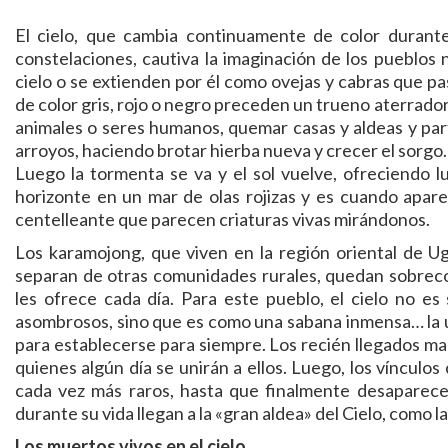
El cielo, que cambia continuamente de color durante 
constelaciones, cautiva la imaginación de los pueblos 
cielo o se extienden por él como ovejas y cabras que p
de color gris, rojo o negro preceden un trueno aterrado
animales o seres humanos, quemar casas y aldeas y partir
arroyos, haciendo brotar hierba nueva y crecer el sorgo.
Luego la tormenta se va y el sol vuelve, ofreciendo luz
horizonte en un mar de olas rojizas y es cuando aparec
centelleante que parecen criaturas vivas mirándonos.
Los karamojong, que viven en la región oriental de 
separan de otras comunidades rurales, quedan sobreco
les ofrece cada día. Para este pueblo, el cielo no e
asombrosos, sino que es como una sabana inmensa… la ú
para establecerse para siempre. Los recién llegados ma
quienes algún día se unirán a ellos. Luego, los vínculos
cada vez más raros, hasta que finalmente desaparec
durante su vida llegan a la «gran aldea» del Cielo, como l
Los muertos vivos en el cielo