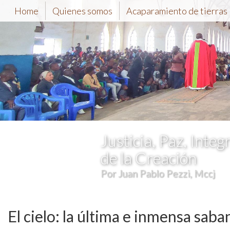
Home
Quienes somos
Acaparamiento de tierras
Justicia, Paz, Integ
de la Creación
Por Juan Pablo Pezzi, Mccj
El cielo: la última e inmensa saba