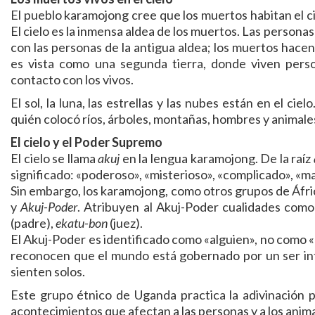
El pueblo karamojong cree que los muertos habitan el ci
El cielo es la inmensa aldea de los muertos. Las person
con las personas de la antigua aldea; los muertos hacen
es vista como una segunda tierra, donde viven pers
contacto con los vivos.
El sol, la luna, las estrellas y las nubes están en el ci
quién colocó ríos, árboles, montañas, hombres y animales
El cielo y el Poder Supremo
El cielo se llama
akuj
en la lengua karamojong. De la raíz
significado: «poderoso», «misterioso», «complicado», «mar
Sin embargo, los karamojong, como otros grupos de Áfric
y
Akuj-Poder
. Atribuyen al Akuj-Poder cualidades com
(padre),
ekatu-bon
(juez).
El Akuj-Poder es identificado como «alguien», no como 
reconocen que el mundo está gobernado por un ser inte
sienten solos.
Este grupo étnico de Uganda practica la adivinación p
acontecimientos que afectan a las personas y a los anima