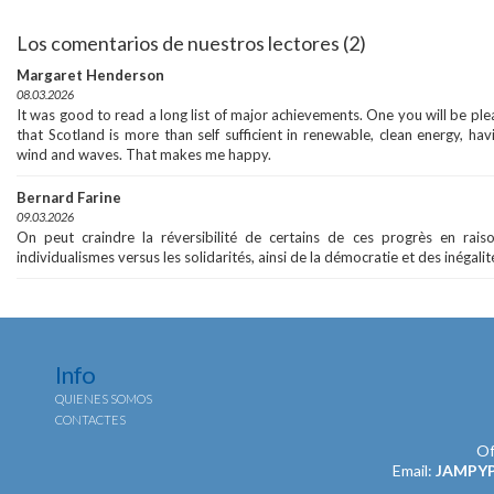
Los comentarios de nuestros lectores (2)
Margaret Henderson
08.03.2026
It was good to read a long list of major achievements. One you will be pl
that Scotland is more than self sufficient in renewable, clean energy, havi
wind and waves. That makes me happy.
Bernard Farine
09.03.2026
On peut craindre la réversibilité de certains de ces progrès en rai
individualismes versus les solidarités, ainsi de la démocratie et des inégalit
Info
QUIENES SOMOS
CONTACTES
Of
Email:
JAMPY