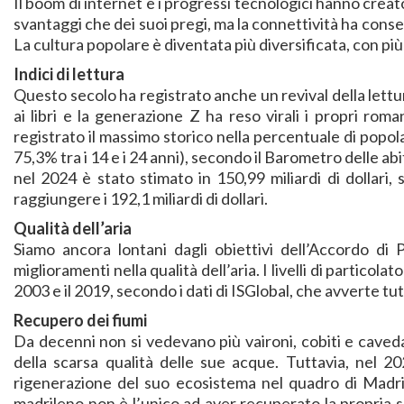
Il boom di internet e i progressi tecnologici hanno crea
svantaggi che dei suoi pregi, ma la connettività ha consen
La cultura popolare è diventata più diversificata, con più p
Indici di lettura
Questo secolo ha registrato anche un revival della lettu
ai libri e la generazione Z ha reso virali i propri rom
registrato il massimo storico nella percentuale di popol
75,3% tra i 14 e i 24 anni), secondo il Barometro delle abit
nel 2024 è stato stimato in 150,99 miliardi di dolla
raggiungere i 192,1 miliardi di dollari.
Qualità dell’aria
Siamo ancora lontani dagli obiettivi dell’Accordo di 
miglioramenti nella qualità dell’aria. I livelli di particola
2003 e il 2019, secondo i dati di ISGlobal, che avverte tut
Recupero dei fiumi
Da decenni non si vedevano più vaironi, cobiti e caved
della scarsa qualità delle sue acque. Tuttavia, nel 20
rigenerazione del suo ecosistema nel quadro di Madrid
madrileno non è l’unico ad aver recuperato la propria sa