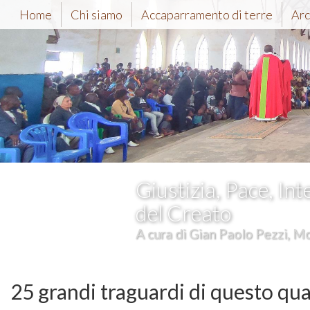
Home
Chi siamo
Accaparramento di terre
Arc
Giustizia, Pace, Int
del Creato
A cura di Gian Paolo Pezzi, Mc
25 grandi traguardi di questo qua