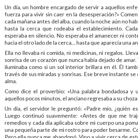
Un día, un hombre encargado de servir a aquellos enf
fuerza para vivir sin caer en la desesperación?» Come
cada mañana antes del alba, cuando la noche aún no hab
hasta la cerca que rodeaba el establecimiento. Cad
esperaba en silencio. No esperaba el amanecer ni conte
hacia el otro lado de la cerca… hasta que aparecía una a
Ella no llevaba ni comida, ni medicinas, ni regalos. Llev
sonrisa de un corazón que nunca había dejado de amar. Y
iluminaba como si un sol interior brillara en él. Él ta
través de sus miradas y sonrisas. Ese breve instante se 
alma.
Como dice el proverbio: «Una palabra bondadosa y u
aquellos pocos minutos, el anciano regresaba a su choza 
Un día, el servidor le preguntó: «Padre mío, ¿quién e
Luego continuó suavemente: «Antes de que me trajer
remedios y cada día aplicaba sobre mi cuerpo una poma
una pequeña parte de mi rostro para poder besarme. Co
Pero ella nunca me abandonó. Vino a vivir cerca de e