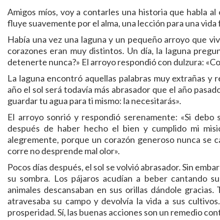
Amigos míos, voy a contarles una historia que habla al
fluye suavemente por el alma, una lección para una vida f
Había una vez una laguna y un pequeño arroyo que viví
corazones eran muy distintos. Un día, la laguna pregun
detenerte nunca?» El arroyo respondió con dulzura: «Con
La laguna encontró aquellas palabras muy extrañas y r
año el sol será todavía más abrasador que el año pasado,
guardar tu agua para ti mismo: la necesitarás».
El arroyo sonrió y respondió serenamente: «Si debo 
después de haber hecho el bien y cumplido mi misió
alegremente, porque un corazón generoso nunca se ca
corre no desprende mal olor».
Pocos días después, el sol se volvió abrasador. Sin emba
su sombra. Los pájaros acudían a beber cantando sua
animales descansaban en sus orillas dándole gracias
atravesaba su campo y devolvía la vida a sus cultivos
prosperidad. Sí, las buenas acciones son un remedio contr