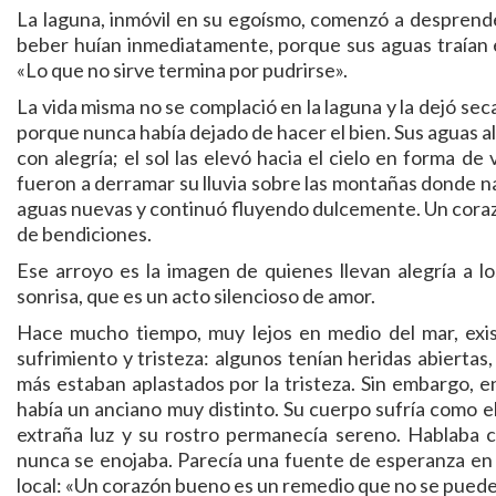
La laguna, inmóvil en su egoísmo, comenzó a desprend
beber huían inmediatamente, porque sus aguas traían 
«Lo que no sirve termina por pudrirse».
La vida misma no se complació en la laguna y la dejó sec
porque nunca había dejado de hacer el bien. Sus aguas alc
con alegría; el sol las elevó hacia el cielo en forma d
fueron a derramar su lluvia sobre las montañas donde na
aguas nuevas y continuó fluyendo dulcemente. Un coraz
de bendiciones.
Ese arroyo es la imagen de quienes llevan alegría a
sonrisa, que es un acto silencioso de amor.
Hace mucho tiempo, muy lejos en medio del mar, exist
sufrimiento y tristeza: algunos tenían heridas abiertas,
más estaban aplastados por la tristeza. Sin embargo, 
había un anciano muy distinto. Su cuerpo sufría como 
extraña luz y su rostro permanecía sereno. Hablaba 
nunca se enojaba. Parecía una fuente de esperanza en
local: «Un corazón bueno es un remedio que no se pued