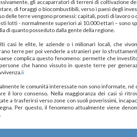
ssivamente, gli accaparratori di terreni di coltivazione de
tare, di foraggi o biocombustibili, verso i paesi degli inve
so delle terre vengono promessi: capitali, posti di lavoro o
esti lotti - normalmente superiori ai 10.000 ettari – son
dia di quanto posseduto dalla gente della regione.
lti casi le elite, le aziende o i milionari locali, che viv
ano terre per poi venderle a stranieri per lo sfruttamento
paese complica questo fenomeno: permette che investitori
 persone che hanno vissuto in queste terre per generaz
vvivenza.
ii
lmente le comunità interessate non sono informate, né
tare il loro consenso. Nella maggioranza dei casi si ri
ate a trasferirsi verso zone con suoli poverissimi, incapac
degna. Per questo, il fenomeno attualmente viene den
.