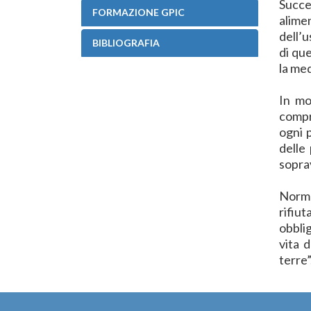
Succe
FORMAZIONE GPIC
alimen
dell’u
BIBLIOGRAFIA
di qu
la me
In mo
compr
ogni 
delle
sopra
Norma
rifiu
obblig
vita 
terre”