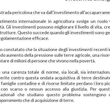
 strada pericolosa che va dall’investimento all’accaparram
estimento internazionale in agricoltura svolge un ruolo v
à. Gli investimenti possono migliorare il livello di vita, cre
strutture. Questo succede quando gli investimenti sono ges
egolamentazione efficace.
o constatato che la situazione degli investimenti recenti 
ido aumento della pressione sulle terre agricole, una risor
tare di milioni di persone che vivono nella povertà.
e una carenza totale di norme, sia locali, sia internazion
erite contro questa ondata acquisitiva di terre destinate
famiglie contadine e di risorse limitate perdano i loro pic
 con scarso o nessun accesso alla giustizia. Per questi
nazionali che studiano questo problema sostengono c
aparramento
che di acquisizione di terre.