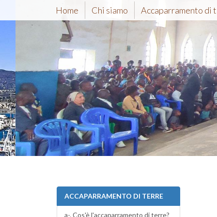
Home
Chi siamo
Accaparramento di t
Giustizia, Pac
del Creato
A cura di Gian Paolo 
ACCAPARRAMENTO DI TERRE
a-. Cos'è l'accaparramento di terre?