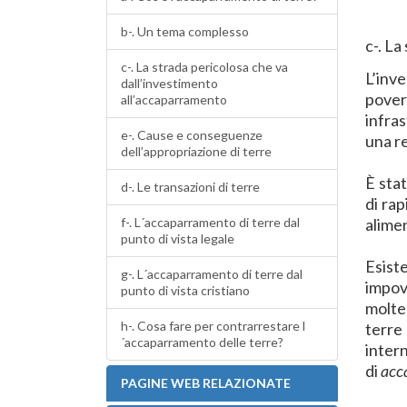
b-. Un tema complesso
c-. La
c-. La strada pericolosa che va
L’inv
dall’investimento
povert
all’accaparramento
infra
e-. Cause e conseguenze
una r
dell’appropriazione di terre
È stat
d-. Le transazioni di terre
di rap
f-. L´accaparramento di terre dal
alimen
punto di vista legale
Esist
g-. L´accaparramento di terre dal
impov
punto di vista cristiano
molte 
h-. Cosa fare per contrarrestare l
terre
´accaparramento delle terre?
inter
di
acc
PAGINE WEB RELAZIONATE