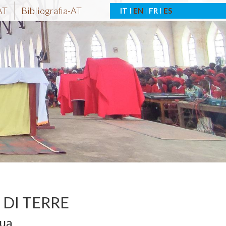
AT
Bibliografia-AT
IT
EN
FR
ES
DI TERRE
gua